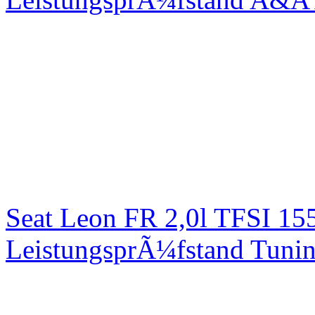
Seat Leon FR 2,0l TFSI 1
LeistungsprÃ¼fstand Tuni