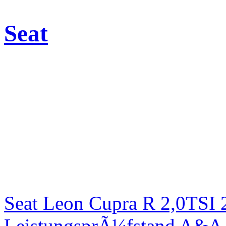
Seat
Seat Leon Cupra R 2,0TSI 
LeistungsprÃ¼fstand A&A 