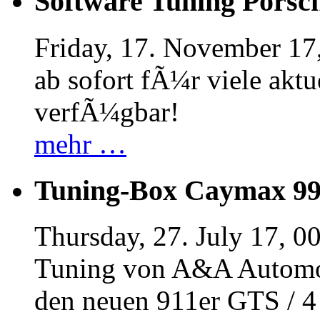
Software Tuning Porsch
Friday, 17. November 17
ab sofort fÃ¼r viele akt
verfÃ¼gbar!
mehr …
Tuning-Box Caymax 9
Thursday, 27. July 17, 0
Tuning von A&A Automob
den neuen 911er GTS / 