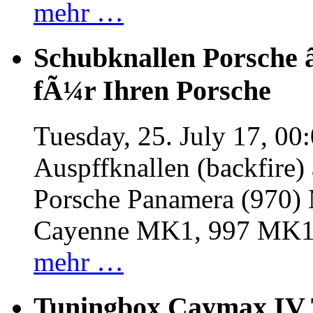
mehr …
Schubknallen Porsche 
fÃ¼r Ihren Porsche
Tuesday, 25. July 17, 00
Auspffknallen (backfire)
Porsche Panamera (970
Cayenne MK1, 997 MK
mehr …
Tuningbox Caymax IV 