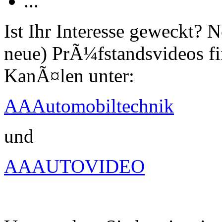
...
Ist Ihr Interesse geweckt?
neue) PrÃ¼fstandsvideos fi
KanÃ¤len unter:
AAAutomobiltechnik
und
AAAUTOVIDEO