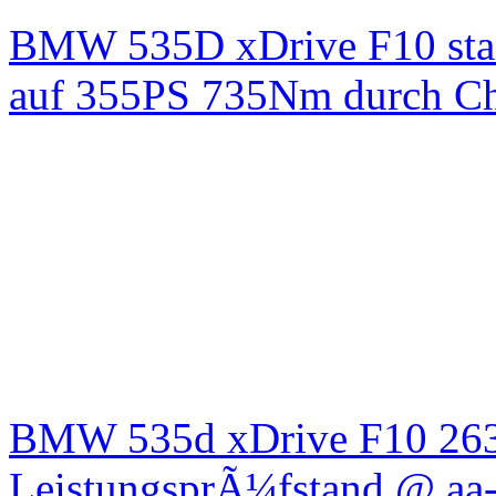
BMW 535D xDrive F10 st
auf 355PS 735Nm durch Chi
BMW 535d xDrive F10 26
LeistungsprÃ¼fstand @ aa-