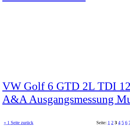
VW Golf 6 GTD 2L TDI 125
A&A Ausgangsmessung M
« 1 Seite zurück
Seite:
1
2
3
4
5
6