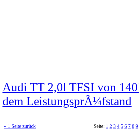
Audi TT 2,0l TFSI von 140
dem LeistungsprÃ¼fstand
« 1 Seite zurück
Seite:
1
2
3
4
5
6
7
8
9