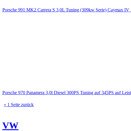
Porsche 991 MK2 Carrera S 3,0L Tuning (309kw Serie) Caymax 
Porsche 970 Panamera 3,0l Diesel 300PS Tuning auf 345PS auf Le
« 1 Seite zurück
VW