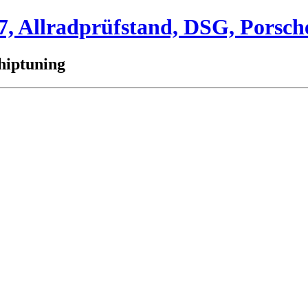
 Allradprüfstand, DSG, Porsch
hiptuning