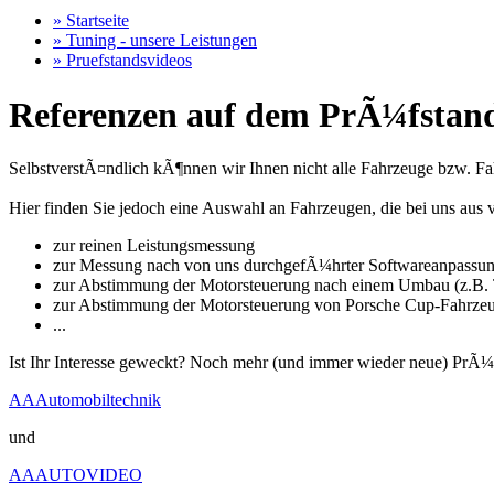
» Startseite
» Tuning - unsere Leistungen
» Pruefstandsvideos
Referenzen auf dem PrÃ¼fstand
SelbstverstÃ¤ndlich kÃ¶nnen wir Ihnen nicht alle Fahrzeuge bzw. Fahr
Hier finden Sie jedoch eine Auswahl an Fahrzeugen, die bei uns a
zur reinen Leistungsmessung
zur Messung nach von uns durchgefÃ¼hrter Softwareanpassu
zur Abstimmung der Motorsteuerung nach einem Umbau (z.B. T
zur Abstimmung der Motorsteuerung von Porsche Cup-Fahrze
...
Ist Ihr Interesse geweckt? Noch mehr (und immer wieder neue) PrÃ¼
AAAutomobiltechnik
und
AAAUTOVIDEO