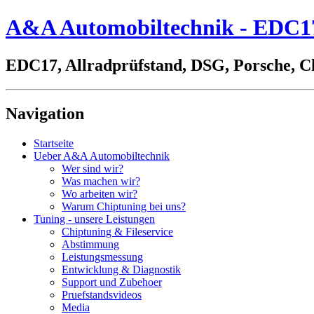
A&A Automobiltechnik - EDC17,
EDC17, Allradprüfstand, DSG, Porsche, C
Navigation
Startseite
Ueber A&A Automobiltechnik
Wer sind wir?
Was machen wir?
Wo arbeiten wir?
Warum Chiptuning bei uns?
Tuning - unsere Leistungen
Chiptuning & Fileservice
Abstimmung
Leistungsmessung
Entwicklung & Diagnostik
Support und Zubehoer
Pruefstandsvideos
Media