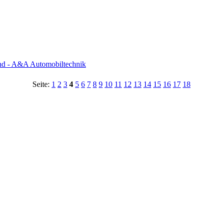
nd - A&A Automobiltechnik
Seite:
1
2
3
4
5
6
7
8
9
10
11
12
13
14
15
16
17
18