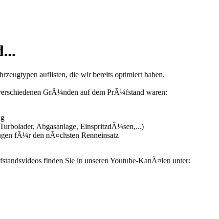
...
zeugtypen auflisten, die wir bereits optimiert haben.
us verschiedenen GrÃ¼nden auf dem PrÃ¼fstand waren:
ng
urbolader, Abgasanlage, EinspritzdÃ¼sen,...)
ugen fÃ¼r den nÃ¤chsten Renneinsatz
fstandsvideos finden Sie in unseren Youtube-KanÃ¤len unter: