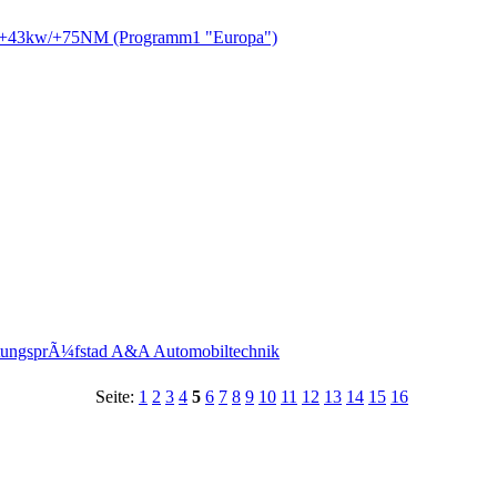
IV +43kw/+75NM (Programm1 "Europa")
istungsprÃ¼fstad A&A Automobiltechnik
Seite:
1
2
3
4
5
6
7
8
9
10
11
12
13
14
15
16