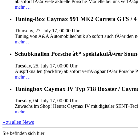
ab sofort fÃ¼r viele aktuelle Porsche-Modelle bei uns verfÃ¼g
mehr …
Tuning-Box Caymax 991 MK2 Carrera GTS / 
Thursday, 27. July 17, 00:00 Uhr
Tuning von A&A Automobiltechnik ab sofort auch fÃ¼r den 
mehr …
Schubknallen Porsche â€“ spektakulÃ¤rer Soun
Tuesday, 25. July 17, 00:00 Uhr
Auspffknallen (backfire) ab sofort verfÃ¼gbar fÃ¼r Pors
mehr …
Tuningbox Caymax IV Typ 718 Boxster / Caym
Tuesday, 04. July 17, 00:00 Uhr
Zuwachs im Shop! Heute: Caymax IV mit digitaler SENT‐Tech
mehr …
» zu allen News
Sie befinden sich hier: