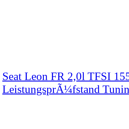
Seat Leon FR 2,0l TFSI 1
LeistungsprÃ¼fstand Tuni