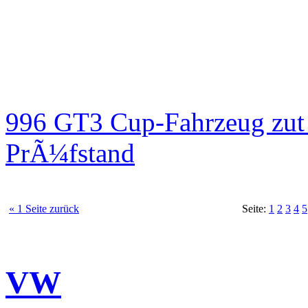
996 GT3 Cup-Fahrzeug zut
PrÃ¼fstand
« 1 Seite zurück
Seite:
1
2
3
4
5
VW