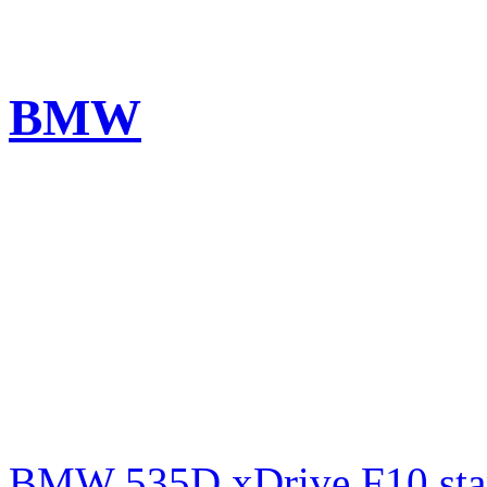
BMW
BMW 535D xDrive F10 st