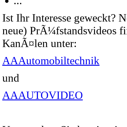
...
Ist Ihr Interesse geweckt?
neue) PrÃ¼fstandsvideos fi
KanÃ¤len unter:
AAAutomobiltechnik
und
AAAUTOVIDEO