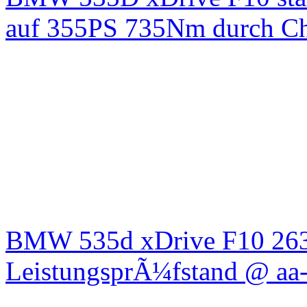
auf 355PS 735Nm durch Chi
BMW 535d xDrive F10 26
LeistungsprÃ¼fstand @ aa-