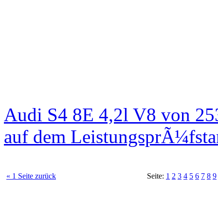
Audi S4 8E 4,2l V8 von 25
auf dem LeistungsprÃ¼fst
« 1 Seite zurück
Seite:
1
2
3
4
5
6
7
8
9