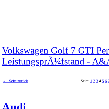
Volkswagen Golf 7 GTI Per
LeistungsprÃ¼fstand - A&
« 1 Seite zurück
Seite:
1
2
3
4
5
6
Audi