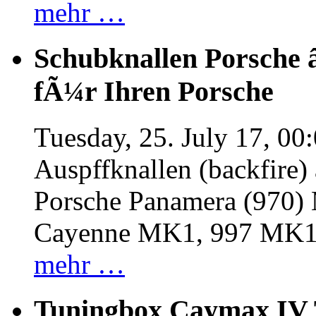
mehr …
Schubknallen Porsche 
fÃ¼r Ihren Porsche
Tuesday, 25. July 17, 00
Auspffknallen (backfire)
Porsche Panamera (970
Cayenne MK1, 997 MK
mehr …
Tuningbox Caymax IV 