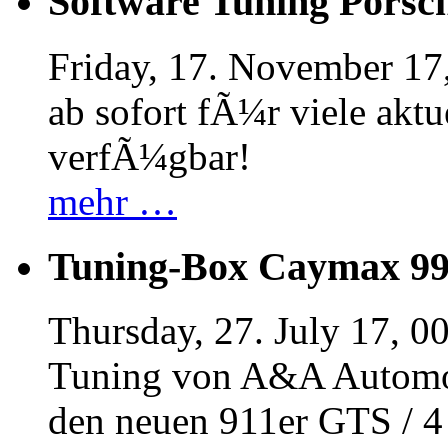
Software Tuning Porsch
Friday, 17. November 17
ab sofort fÃ¼r viele akt
verfÃ¼gbar!
mehr …
Tuning-Box Caymax 9
Thursday, 27. July 17, 0
Tuning von A&A Automob
den neuen 911er GTS / 