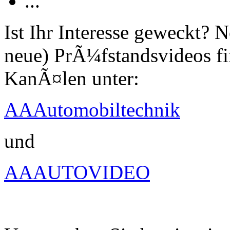
...
Ist Ihr Interesse geweckt?
neue) PrÃ¼fstandsvideos fi
KanÃ¤len unter:
AAAutomobiltechnik
und
AAAUTOVIDEO