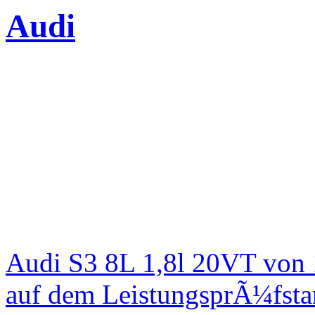
Audi
Audi S3 8L 1,8l 20VT von
auf dem LeistungsprÃ¼fst