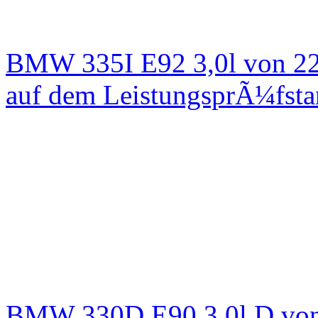
BMW 335I E92 3,0l von 22
auf dem LeistungsprÃ¼fst
BMW 330D E90 3,0l D von