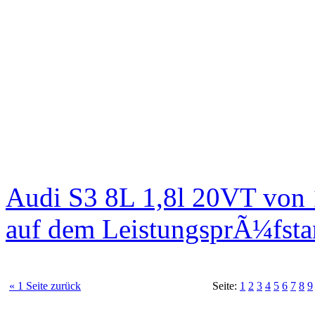
Audi S3 8L 1,8l 20VT von
auf dem LeistungsprÃ¼fst
« 1 Seite zurück
Seite:
1
2
3
4
5
6
7
8
9