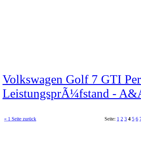
Volkswagen Golf 7 GTI Per
LeistungsprÃ¼fstand - A&
« 1 Seite zurück
Seite:
1
2
3
4
5
6