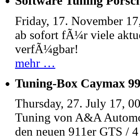
Software Tuning Porsch
Friday, 17. November 17
ab sofort fÃ¼r viele akt
verfÃ¼gbar!
mehr …
Tuning-Box Caymax 9
Thursday, 27. July 17, 0
Tuning von A&A Automob
den neuen 911er GTS / 