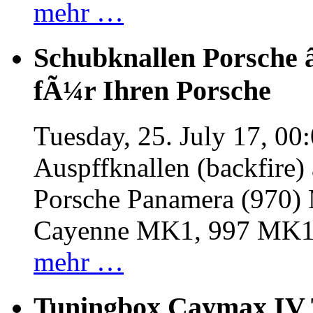
mehr …
Schubknallen Porsche 
fÃ¼r Ihren Porsche
Tuesday, 25. July 17, 00
Auspffknallen (backfire)
Porsche Panamera (970
Cayenne MK1, 997 MK
mehr …
Tuningbox Caymax IV 