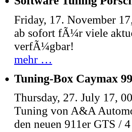
Software Tuning Porsch
Friday, 17. November 17
ab sofort fÃ¼r viele akt
verfÃ¼gbar!
mehr …
Tuning-Box Caymax 9
Thursday, 27. July 17, 0
Tuning von A&A Automob
den neuen 911er GTS / 