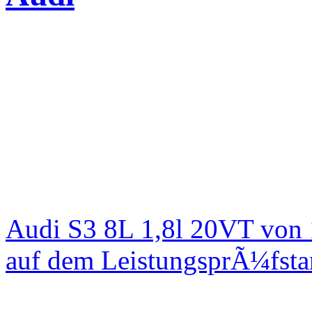
Audi S3 8L 1,8l 20VT von
auf dem LeistungsprÃ¼fst