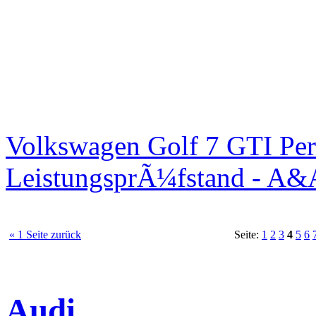
Volkswagen Golf 7 GTI Per
LeistungsprÃ¼fstand - A&
« 1 Seite zurück
Seite:
1
2
3
4
5
6
Audi