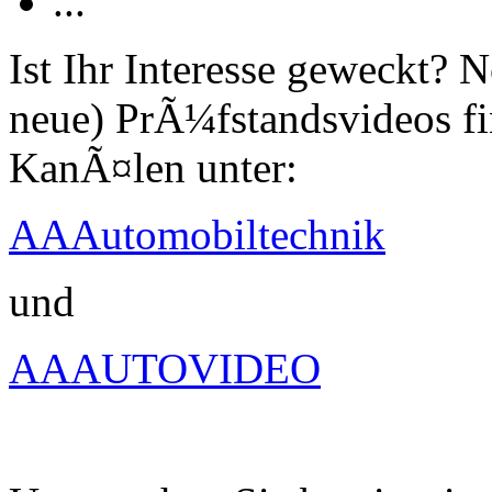
...
Ist Ihr Interesse geweckt?
neue) PrÃ¼fstandsvideos fi
KanÃ¤len unter:
AAAutomobiltechnik
und
AAAUTOVIDEO