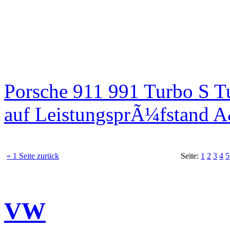
Porsche 911 991 Turbo S T
auf LeistungsprÃ¼fstand 
« 1 Seite zurück
Seite:
1
2
3
4
5
VW