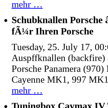
mehr …
Schubknallen Porsche 
fÃ¼r Ihren Porsche
Tuesday, 25. July 17, 00
Auspffknallen (backfire)
Porsche Panamera (970
Cayenne MK1, 997 MK
mehr …
Tuningbox Caymax IV 