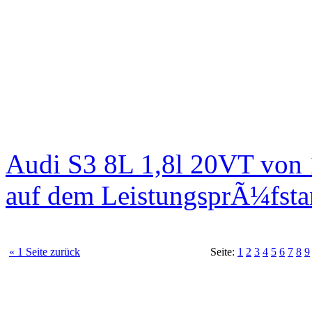
Audi S3 8L 1,8l 20VT von
auf dem LeistungsprÃ¼fst
« 1 Seite zurück
Seite:
1
2
3
4
5
6
7
8
9