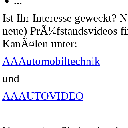
...
Ist Ihr Interesse geweckt?
neue) PrÃ¼fstandsvideos fi
KanÃ¤len unter:
AAAutomobiltechnik
und
AAAUTOVIDEO