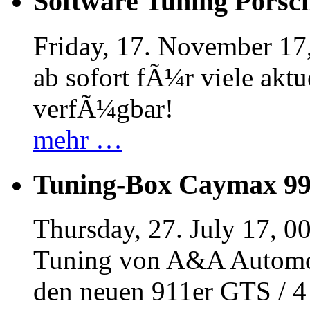
Software Tuning Porsch
Friday, 17. November 17
ab sofort fÃ¼r viele akt
verfÃ¼gbar!
mehr …
Tuning-Box Caymax 9
Thursday, 27. July 17, 0
Tuning von A&A Automob
den neuen 911er GTS / 