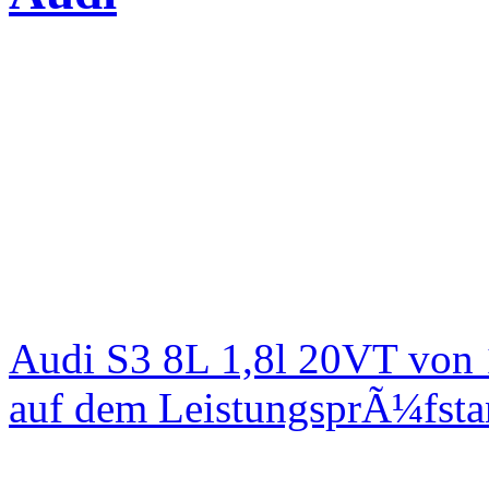
Audi S3 8L 1,8l 20VT von
auf dem LeistungsprÃ¼fst