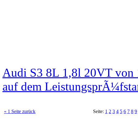
Audi S3 8L 1,8l 20VT von
auf dem LeistungsprÃ¼fst
« 1 Seite zurück
Seite:
1
2
3
4
5
6
7
8
9