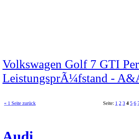
Volkswagen Golf 7 GTI Per
LeistungsprÃ¼fstand - A&
« 1 Seite zurück
Seite:
1
2
3
4
5
6
Audi