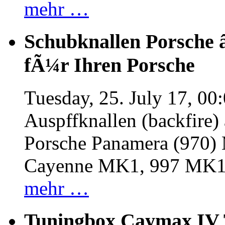
mehr …
Schubknallen Porsche 
fÃ¼r Ihren Porsche
Tuesday, 25. July 17, 00
Auspffknallen (backfire)
Porsche Panamera (970
Cayenne MK1, 997 MK
mehr …
Tuningbox Caymax IV 