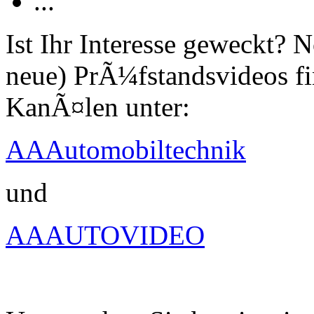
...
Ist Ihr Interesse geweckt?
neue) PrÃ¼fstandsvideos fi
KanÃ¤len unter:
AAAutomobiltechnik
und
AAAUTOVIDEO