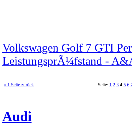
Volkswagen Golf 7 GTI Per
LeistungsprÃ¼fstand - A&
« 1 Seite zurück
Seite:
1
2
3
4
5
6
Audi