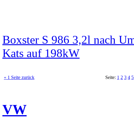
Boxster S 986 3,2l nach 
Kats auf 198kW
« 1 Seite zurück
Seite:
1
2
3
4
5
VW