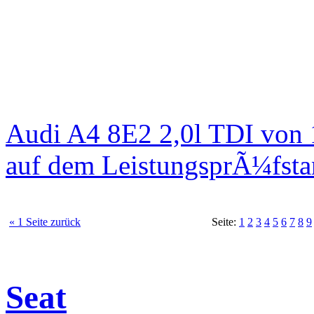
Audi A4 8E2 2,0l TDI von
auf dem LeistungsprÃ¼fst
« 1 Seite zurück
Seite:
1
2
3
4
5
6
7
8
9
Seat