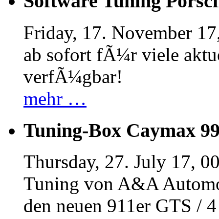
Software Tuning Porsch
Friday, 17. November 17
ab sofort fÃ¼r viele akt
verfÃ¼gbar!
mehr …
Tuning-Box Caymax 9
Thursday, 27. July 17, 0
Tuning von A&A Automob
den neuen 911er GTS / 