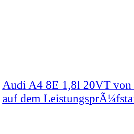
Audi A4 8E 1,8l 20VT von
auf dem LeistungsprÃ¼fst