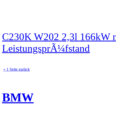
C230K W202 2,3l 166kW n
LeistungsprÃ¼fstand
« 1 Seite zurück
BMW