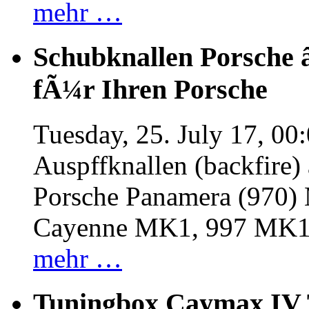
mehr …
Schubknallen Porsche 
fÃ¼r Ihren Porsche
Tuesday, 25. July 17, 00
Auspffknallen (backfire)
Porsche Panamera (970
Cayenne MK1, 997 MK
mehr …
Tuningbox Caymax IV 