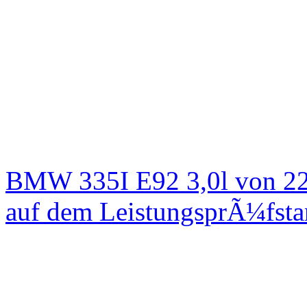
BMW 335I E92 3,0l von 22
auf dem LeistungsprÃ¼fst