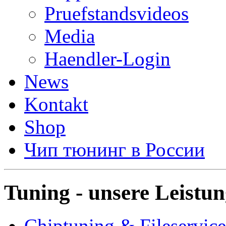
Pruefstandsvideos
Media
Haendler-Login
News
Kontakt
Shop
Чип тюнинг в России
Tuning - unsere Leistu
Chiptuning & Fileservice