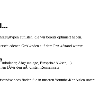
...
zeugtypen auflisten, die wir bereits optimiert haben.
us verschiedenen GrÃ¼nden auf dem PrÃ¼fstand waren:
ng
urbolader, Abgasanlage, EinspritzdÃ¼sen,...)
ugen fÃ¼r den nÃ¤chsten Renneinsatz
fstandsvideos finden Sie in unseren Youtube-KanÃ¤len unter: