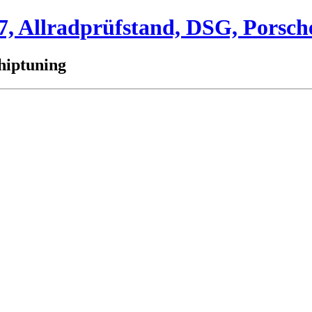
 Allradprüfstand, DSG, Porsch
hiptuning