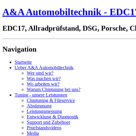
A&A Automobiltechnik - EDC17,
EDC17, Allradprüfstand, DSG, Porsche, C
Navigation
Startseite
Ueber A&A Automobiltechnik
Wer sind wir?
Was machen wir?
Wo arbeiten wir?
Warum Chiptuning bei uns?
Tuning - unsere Leistungen
Chiptuning & Fileservice
Abstimmung
Leistungsmessung
Entwicklung & Diagnostik
Support und Zubehoer
Pruefstandsvideos
Media