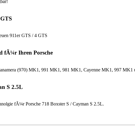
bar!
4 GTS
neuen 911er GTS / 4 GTS
d fÃ¼r Ihren Porsche
che Panamera (970) MK1, 991 MK1, 981 MK1, Cayenne MK1, 997 MK
an S 2.5L
nolgie fÃ¼r Porsche 718 Boxster S / Cayman S 2.5L.