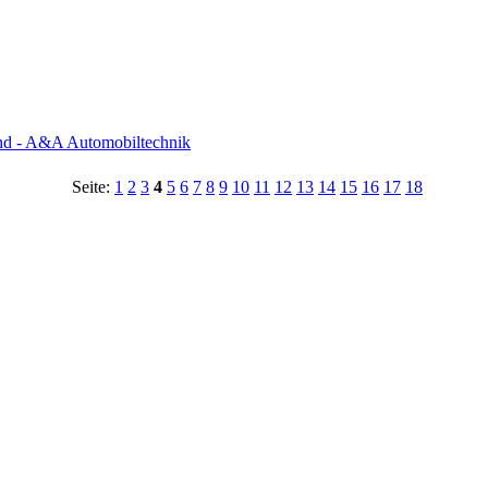
nd - A&A Automobiltechnik
Seite:
1
2
3
4
5
6
7
8
9
10
11
12
13
14
15
16
17
18