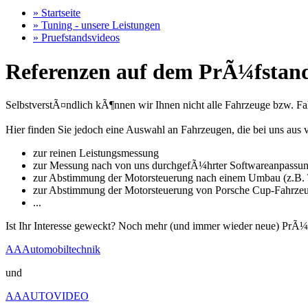
» Startseite
» Tuning - unsere Leistungen
» Pruefstandsvideos
Referenzen auf dem PrÃ¼fstand
SelbstverstÃ¤ndlich kÃ¶nnen wir Ihnen nicht alle Fahrzeuge bzw. Fahr
Hier finden Sie jedoch eine Auswahl an Fahrzeugen, die bei uns a
zur reinen Leistungsmessung
zur Messung nach von uns durchgefÃ¼hrter Softwareanpassu
zur Abstimmung der Motorsteuerung nach einem Umbau (z.B. T
zur Abstimmung der Motorsteuerung von Porsche Cup-Fahrze
...
Ist Ihr Interesse geweckt? Noch mehr (und immer wieder neue) PrÃ¼
AAAutomobiltechnik
und
AAAUTOVIDEO