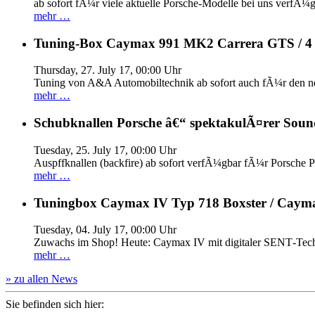
ab sofort fÃ¼r viele aktuelle Porsche-Modelle bei uns verfÃ¼g
mehr …
Tuning-Box Caymax 991 MK2 Carrera GTS / 
Thursday, 27. July 17, 00:00 Uhr
Tuning von A&A Automobiltechnik ab sofort auch fÃ¼r den 
mehr …
Schubknallen Porsche â€“ spektakulÃ¤rer Soun
Tuesday, 25. July 17, 00:00 Uhr
Auspffknallen (backfire) ab sofort verfÃ¼gbar fÃ¼r Pors
mehr …
Tuningbox Caymax IV Typ 718 Boxster / Caym
Tuesday, 04. July 17, 00:00 Uhr
Zuwachs im Shop! Heute: Caymax IV mit digitaler SENT‐Tech
mehr …
» zu allen News
Sie befinden sich hier: