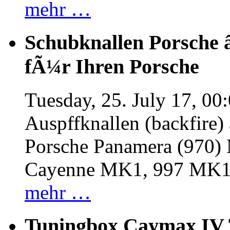
mehr …
Schubknallen Porsche 
fÃ¼r Ihren Porsche
Tuesday, 25. July 17, 00
Auspffknallen (backfire)
Porsche Panamera (970
Cayenne MK1, 997 MK
mehr …
Tuningbox Caymax IV 