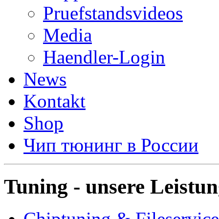
Pruefstandsvideos
Media
Haendler-Login
News
Kontakt
Shop
Чип тюнинг в России
Tuning - unsere Leistu
Chiptuning & Fileservice