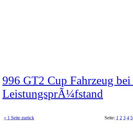
996 GT2 Cup Fahrzeug be
LeistungsprÃ¼fstand
« 1 Seite zurück
Seite:
1
2
3
4
5