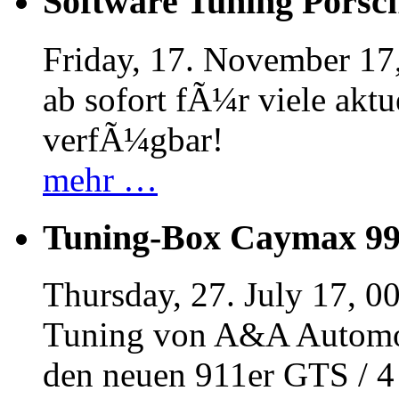
Software Tuning Porsch
Friday, 17. November 17
ab sofort fÃ¼r viele akt
verfÃ¼gbar!
mehr …
Tuning-Box Caymax 9
Thursday, 27. July 17, 0
Tuning von A&A Automob
den neuen 911er GTS / 