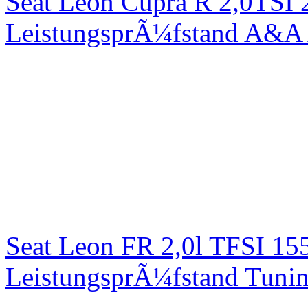
Seat Leon Cupra R 2,0TSI 
LeistungsprÃ¼fstand A&A 
Seat Leon FR 2,0l TFSI 1
LeistungsprÃ¼fstand Tuni