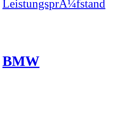
LeistungsprÃ¼fstand
BMW