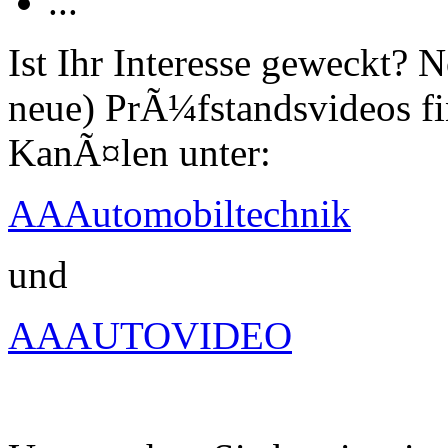
...
Ist Ihr Interesse geweckt?
neue) PrÃ¼fstandsvideos fi
KanÃ¤len unter:
AAAutomobiltechnik
und
AAAUTOVIDEO