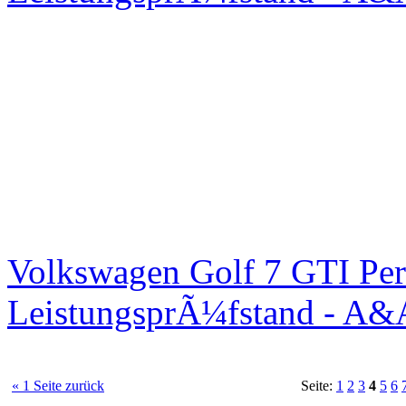
Volkswagen Golf 7 GTI Per
LeistungsprÃ¼fstand - A&
« 1 Seite zurück
Seite:
1
2
3
4
5
6