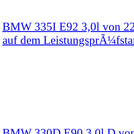
BMW 335I E92 3,0l von 22
auf dem LeistungsprÃ¼fst
BMW 330D E90 3,0l D von