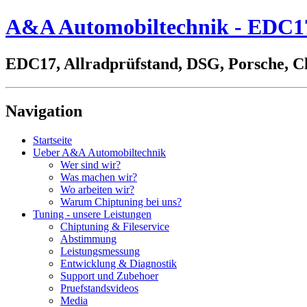
A&A Automobiltechnik - EDC17,
EDC17, Allradprüfstand, DSG, Porsche, C
Navigation
Startseite
Ueber A&A Automobiltechnik
Wer sind wir?
Was machen wir?
Wo arbeiten wir?
Warum Chiptuning bei uns?
Tuning - unsere Leistungen
Chiptuning & Fileservice
Abstimmung
Leistungsmessung
Entwicklung & Diagnostik
Support und Zubehoer
Pruefstandsvideos
Media