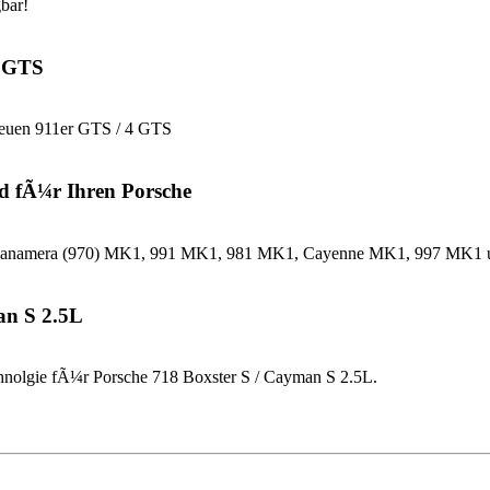
bar!
4 GTS
neuen 911er GTS / 4 GTS
d fÃ¼r Ihren Porsche
che Panamera (970) MK1, 991 MK1, 981 MK1, Cayenne MK1, 997 MK
an S 2.5L
nolgie fÃ¼r Porsche 718 Boxster S / Cayman S 2.5L.