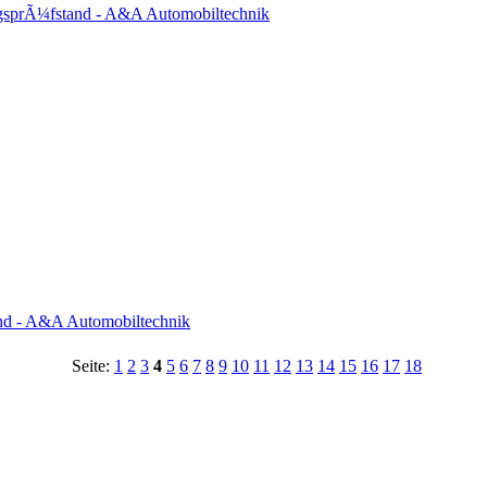
gsprÃ¼fstand - A&A Automobiltechnik
nd - A&A Automobiltechnik
Seite:
1
2
3
4
5
6
7
8
9
10
11
12
13
14
15
16
17
18