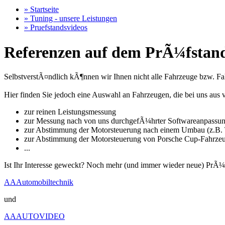
» Startseite
» Tuning - unsere Leistungen
» Pruefstandsvideos
Referenzen auf dem PrÃ¼fstand
SelbstverstÃ¤ndlich kÃ¶nnen wir Ihnen nicht alle Fahrzeuge bzw. Fahr
Hier finden Sie jedoch eine Auswahl an Fahrzeugen, die bei uns a
zur reinen Leistungsmessung
zur Messung nach von uns durchgefÃ¼hrter Softwareanpassu
zur Abstimmung der Motorsteuerung nach einem Umbau (z.B. T
zur Abstimmung der Motorsteuerung von Porsche Cup-Fahrze
...
Ist Ihr Interesse geweckt? Noch mehr (und immer wieder neue) PrÃ¼
AAAutomobiltechnik
und
AAAUTOVIDEO