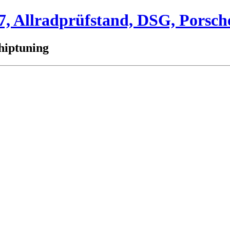
 Allradprüfstand, DSG, Porsch
hiptuning