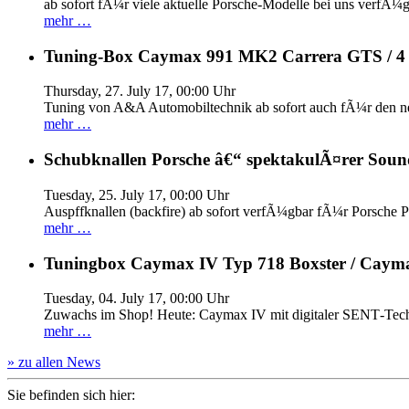
ab sofort fÃ¼r viele aktuelle Porsche-Modelle bei uns verfÃ¼g
mehr …
Tuning-Box Caymax 991 MK2 Carrera GTS / 
Thursday, 27. July 17, 00:00 Uhr
Tuning von A&A Automobiltechnik ab sofort auch fÃ¼r den 
mehr …
Schubknallen Porsche â€“ spektakulÃ¤rer Soun
Tuesday, 25. July 17, 00:00 Uhr
Auspffknallen (backfire) ab sofort verfÃ¼gbar fÃ¼r Pors
mehr …
Tuningbox Caymax IV Typ 718 Boxster / Caym
Tuesday, 04. July 17, 00:00 Uhr
Zuwachs im Shop! Heute: Caymax IV mit digitaler SENT‐Tech
mehr …
» zu allen News
Sie befinden sich hier: