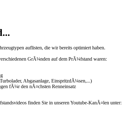
...
zeugtypen auflisten, die wir bereits optimiert haben.
us verschiedenen GrÃ¼nden auf dem PrÃ¼fstand waren:
ng
urbolader, Abgasanlage, EinspritzdÃ¼sen,...)
ugen fÃ¼r den nÃ¤chsten Renneinsatz
fstandsvideos finden Sie in unseren Youtube-KanÃ¤len unter: