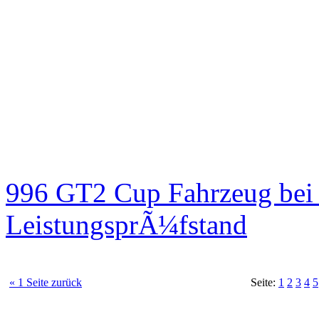
996 GT2 Cup Fahrzeug be
LeistungsprÃ¼fstand
« 1 Seite zurück
Seite:
1
2
3
4
5