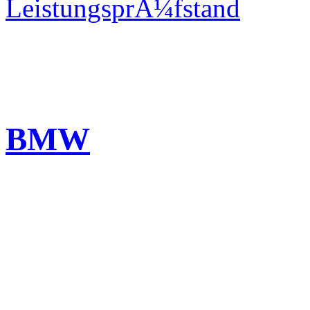
LeistungsprÃ¼fstand
BMW