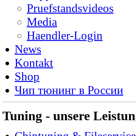
Pruefstandsvideos
Media
Haendler-Login
News
Kontakt
Shop
Чип тюнинг в России
Tuning - unsere Leistu
Chiptuning & Fileservice