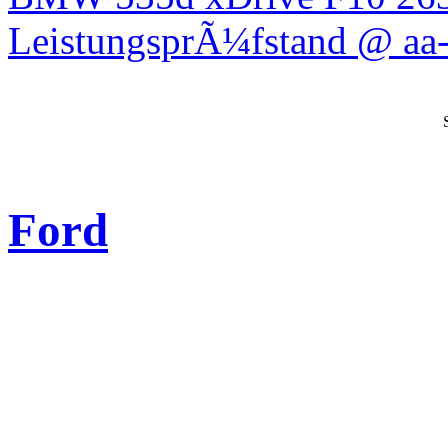
LeistungsprÃ¼fstand @ aa-
Ford