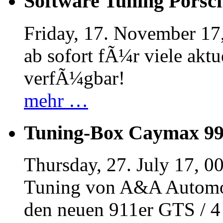
Software Tuning Porsch
Friday, 17. November 17
ab sofort fÃ¼r viele akt
verfÃ¼gbar!
mehr …
Tuning-Box Caymax 9
Thursday, 27. July 17, 0
Tuning von A&A Automob
den neuen 911er GTS / 