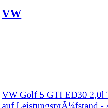
VW
VW Golf 5 GTI ED30 2,0l 
auf LeistungsprÃ¼fstand -