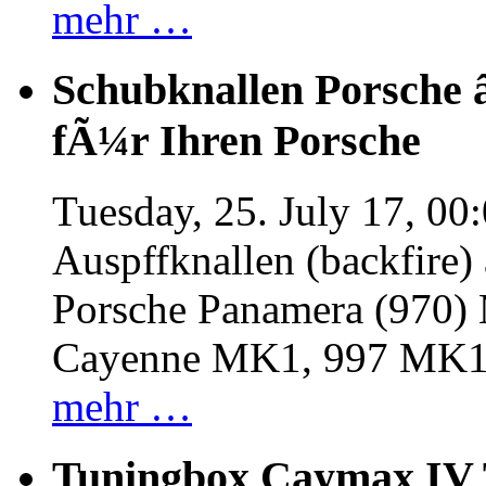
mehr …
Schubknallen Porsche 
fÃ¼r Ihren Porsche
Tuesday, 25. July 17, 00
Auspffknallen (backfire)
Porsche Panamera (970
Cayenne MK1, 997 MK
mehr …
Tuningbox Caymax IV 