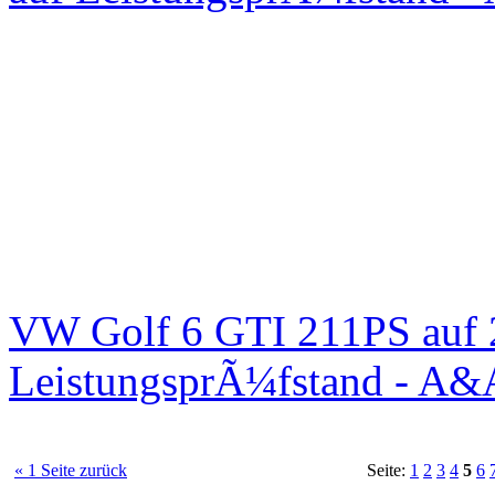
VW Golf 6 GTI 211PS auf 
LeistungsprÃ¼fstand - A&
« 1 Seite zurück
Seite:
1
2
3
4
5
6