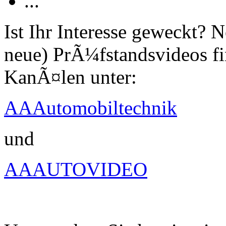
...
Ist Ihr Interesse geweckt?
neue) PrÃ¼fstandsvideos fi
KanÃ¤len unter:
AAAutomobiltechnik
und
AAAUTOVIDEO