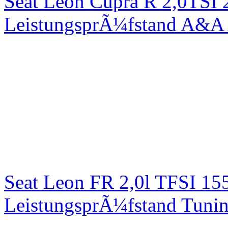
Seat Leon Cupra R 2,0TSI 
LeistungsprÃ¼fstand A&A 
Seat Leon FR 2,0l TFSI 1
LeistungsprÃ¼fstand Tuni