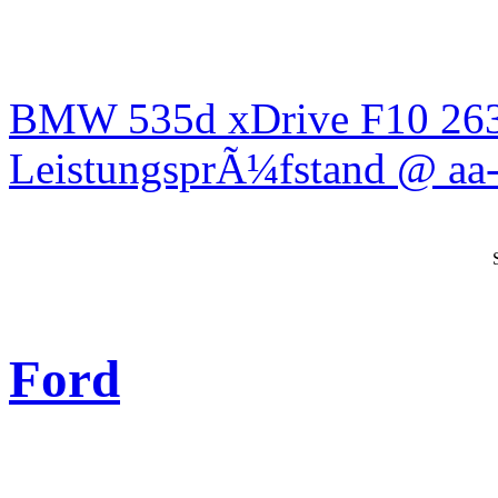
BMW 535d xDrive F10 26
LeistungsprÃ¼fstand @ aa-
Ford