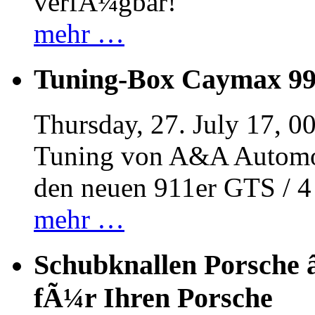
verfÃ¼gbar!
mehr …
Tuning-Box Caymax 9
Thursday, 27. July 17, 0
Tuning von A&A Automob
den neuen 911er GTS / 
mehr …
Schubknallen Porsche 
fÃ¼r Ihren Porsche