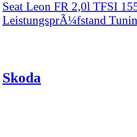
Seat Leon FR 2,0l TFSI 1
LeistungsprÃ¼fstand Tuni
Skoda