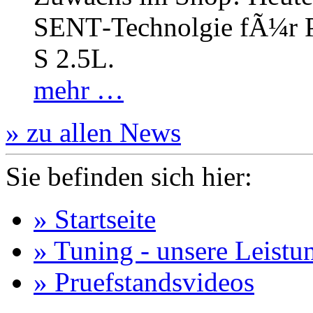
SENT‐Technolgie fÃ¼r P
S 2.5L.
mehr …
» zu allen News
Sie befinden sich hier:
» Startseite
» Tuning - unsere Leistu
» Pruefstandsvideos