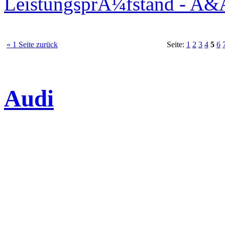
LeistungsprÃ¼fstand - A&
« 1 Seite zurück
Seite:
1
2
3
4
5
6
Audi