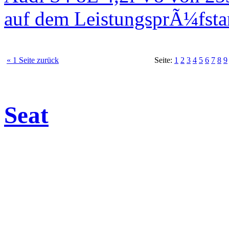
auf dem LeistungsprÃ¼fst
« 1 Seite zurück
Seite:
1
2
3
4
5
6
7
8
9
Seat