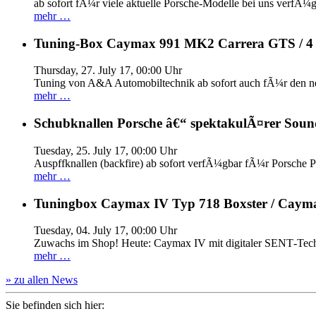
ab sofort fÃ¼r viele aktuelle Porsche-Modelle bei uns verfÃ¼g
mehr …
Tuning-Box Caymax 991 MK2 Carrera GTS / 
Thursday, 27. July 17, 00:00 Uhr
Tuning von A&A Automobiltechnik ab sofort auch fÃ¼r den 
mehr …
Schubknallen Porsche â€“ spektakulÃ¤rer Soun
Tuesday, 25. July 17, 00:00 Uhr
Auspffknallen (backfire) ab sofort verfÃ¼gbar fÃ¼r Pors
mehr …
Tuningbox Caymax IV Typ 718 Boxster / Caym
Tuesday, 04. July 17, 00:00 Uhr
Zuwachs im Shop! Heute: Caymax IV mit digitaler SENT‐Tech
mehr …
» zu allen News
Sie befinden sich hier: