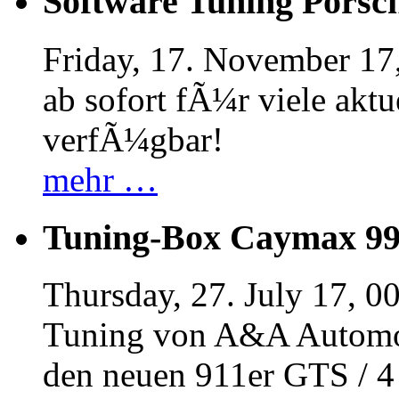
Software Tuning Porsch
Friday, 17. November 17
ab sofort fÃ¼r viele akt
verfÃ¼gbar!
mehr …
Tuning-Box Caymax 9
Thursday, 27. July 17, 0
Tuning von A&A Automob
den neuen 911er GTS / 