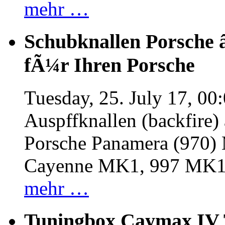
mehr …
Schubknallen Porsche 
fÃ¼r Ihren Porsche
Tuesday, 25. July 17, 00
Auspffknallen (backfire)
Porsche Panamera (970
Cayenne MK1, 997 MK
mehr …
Tuningbox Caymax IV 