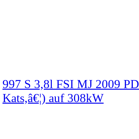
997 S 3,8l FSI MJ 2009
Kats,â€¦) auf 308kW