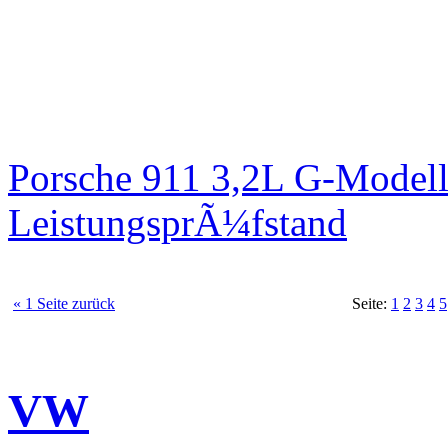
Porsche 911 3,2L G-Modell
LeistungsprÃ¼fstand
« 1 Seite zurück
Seite:
1
2
3
4
5
VW