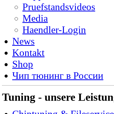
Pruefstandsvideos
Media
Haendler-Login
News
Kontakt
Shop
Чип тюнинг в России
Tuning - unsere Leistu
Chiptuning & Fileservice