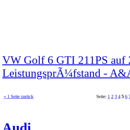
VW Golf 6 GTI 211PS auf 
LeistungsprÃ¼fstand - A&
« 1 Seite zurück
Seite:
1
2
3
4
5
6
Audi