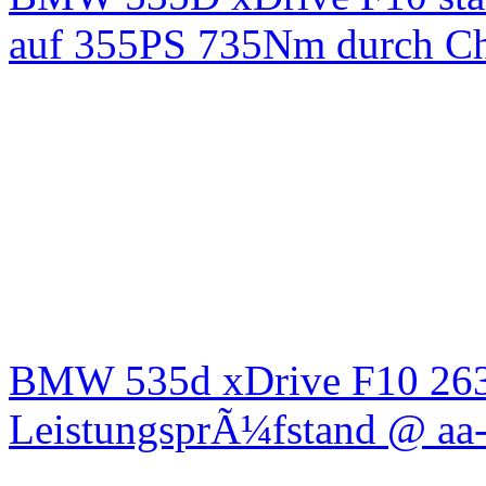
auf 355PS 735Nm durch Chi
BMW 535d xDrive F10 26
LeistungsprÃ¼fstand @ aa-