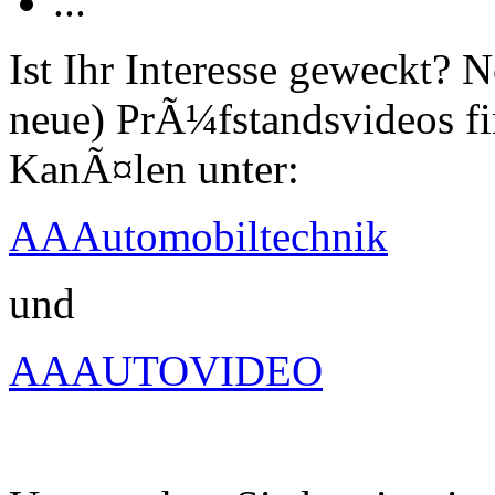
...
Ist Ihr Interesse geweckt?
neue) PrÃ¼fstandsvideos fi
KanÃ¤len unter:
AAAutomobiltechnik
und
AAAUTOVIDEO