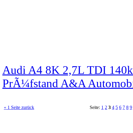
Audi A4 8K 2,7L TDI 140kW
PrÃ¼fstand A&A Automobi
« 1 Seite zurück
Seite:
1
2
3
4
5
6
7
8
9