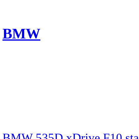
BMW
BMW 535D xDrive F10 st