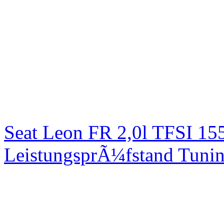
Seat Leon FR 2,0l TFSI 1
LeistungsprÃ¼fstand Tuni