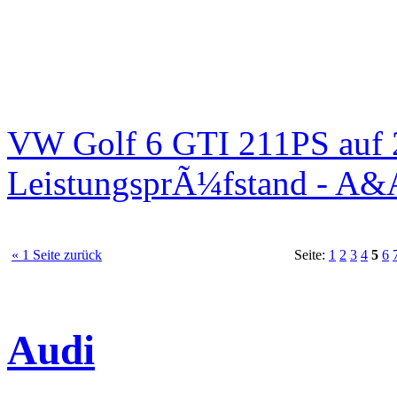
VW Golf 6 GTI 211PS auf 
LeistungsprÃ¼fstand - A&
« 1 Seite zurück
Seite:
1
2
3
4
5
6
Audi