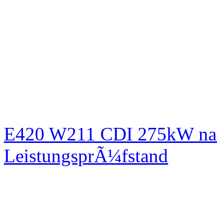
E420 W211 CDI 275kW nac
LeistungsprÃ¼fstand