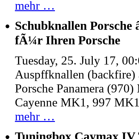
mehr …
Schubknallen Porsche 
fÃ¼r Ihren Porsche
Tuesday, 25. July 17, 00
Auspffknallen (backfire)
Porsche Panamera (970
Cayenne MK1, 997 MK
mehr …
Tuningbox Caymax IV 