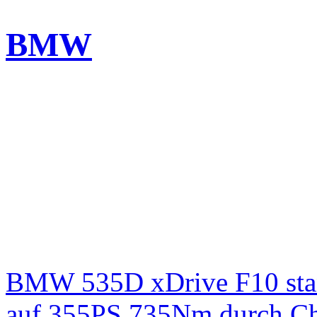
BMW
BMW 535D xDrive F10 st
auf 355PS 735Nm durch Chi