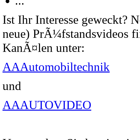
...
Ist Ihr Interesse geweckt?
neue) PrÃ¼fstandsvideos fi
KanÃ¤len unter:
AAAutomobiltechnik
und
AAAUTOVIDEO