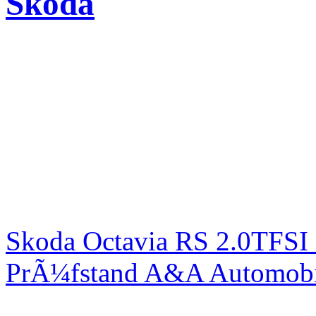
Skoda
Skoda Octavia RS 2.0TFSI
PrÃ¼fstand A&A Automobi