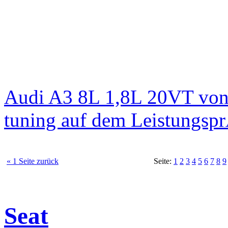
Audi A3 8L 1,8L 20VT von
tuning auf dem Leistungsp
« 1 Seite zurück
Seite:
1
2
3
4
5
6
7
8
9
Seat