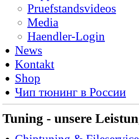
Pruefstandsvideos
Media
Haendler-Login
News
Kontakt
Shop
Чип тюнинг в России
Tuning - unsere Leistu
Chiptuning & Fileservice