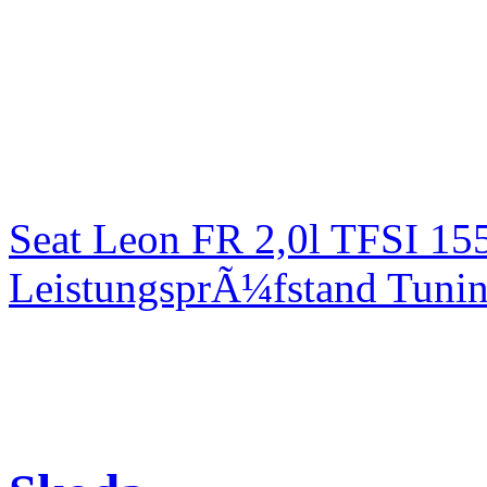
Seat Leon FR 2,0l TFSI 1
LeistungsprÃ¼fstand Tuni