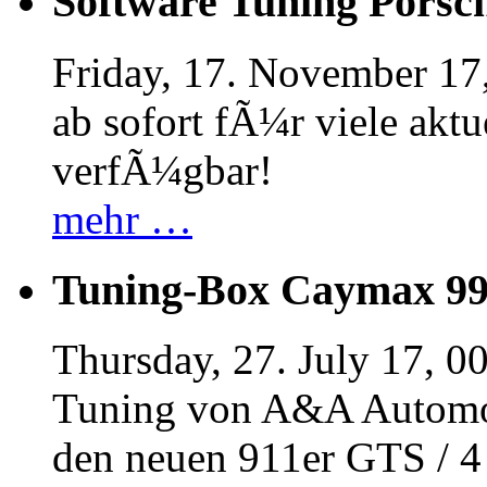
Software Tuning Porsch
Friday, 17. November 17
ab sofort fÃ¼r viele akt
verfÃ¼gbar!
mehr …
Tuning-Box Caymax 9
Thursday, 27. July 17, 0
Tuning von A&A Automob
den neuen 911er GTS / 