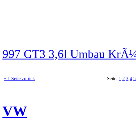
997 GT3 3,6l Umbau KrÃ¼
« 1 Seite zurück
Seite:
1
2
3
4
5
VW