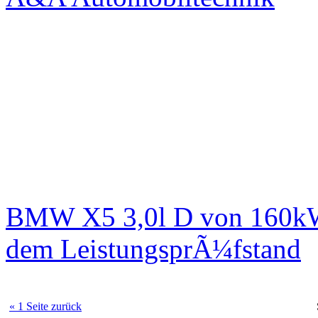
BMW X5 3,0l D von 160kW 
dem LeistungsprÃ¼fstand
« 1 Seite zurück