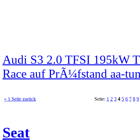
Audi S3 2.0 TFSI 195kW T
Race auf PrÃ¼fstand aa-tun
« 1 Seite zurück
Seite:
1
2
3
4
5
6
7
8
9
Seat