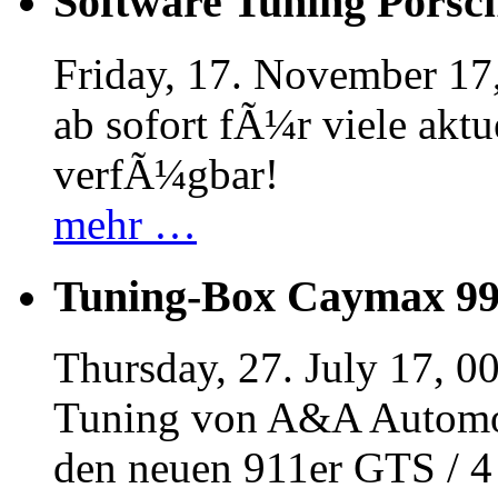
Software Tuning Porsch
Friday, 17. November 17
ab sofort fÃ¼r viele akt
verfÃ¼gbar!
mehr …
Tuning-Box Caymax 9
Thursday, 27. July 17, 0
Tuning von A&A Automob
den neuen 911er GTS / 