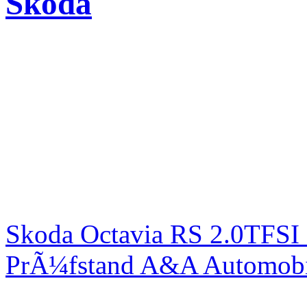
Skoda
Skoda Octavia RS 2.0TFSI
PrÃ¼fstand A&A Automobi