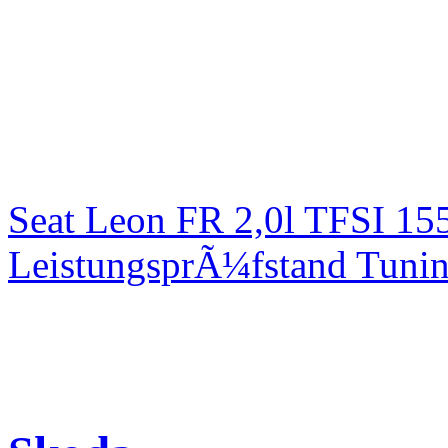
Seat Leon FR 2,0l TFSI 1
LeistungsprÃ¼fstand Tuni