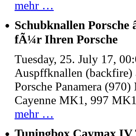
mehr …
Schubknallen Porsche 
fÃ¼r Ihren Porsche
Tuesday, 25. July 17, 00
Auspffknallen (backfire)
Porsche Panamera (970
Cayenne MK1, 997 MK
mehr …
Tuningbox Caymax IV 