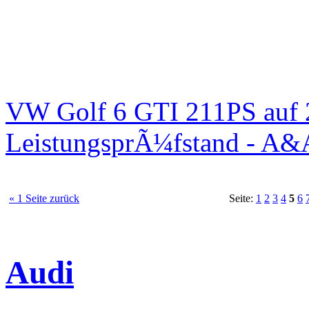
VW Golf 6 GTI 211PS auf 
LeistungsprÃ¼fstand - A&
« 1 Seite zurück
Seite:
1
2
3
4
5
6
Audi