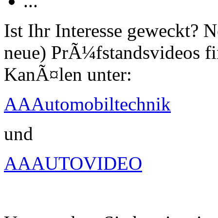
...
Ist Ihr Interesse geweckt?
neue) PrÃ¼fstandsvideos fi
KanÃ¤len unter:
AAAutomobiltechnik
und
AAAUTOVIDEO