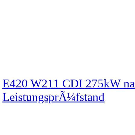
E420 W211 CDI 275kW nac
LeistungsprÃ¼fstand