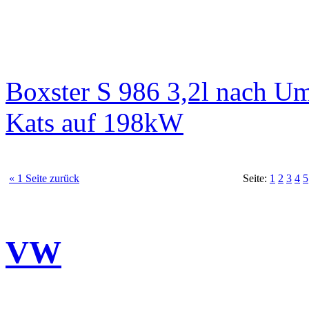
Boxster S 986 3,2l nach 
Kats auf 198kW
« 1 Seite zurück
Seite:
1
2
3
4
5
VW