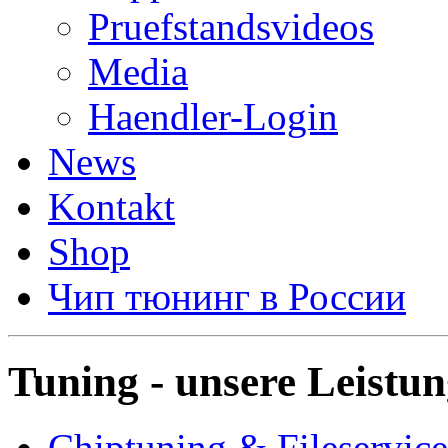
Pruefstandsvideos
Media
Haendler-Login
News
Kontakt
Shop
Чип тюнинг в России
Tuning - unsere Leistu
Chiptuning & Fileservice