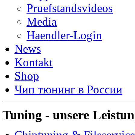
Pruefstandsvideos
Media
Haendler-Login
News
Kontakt
Shop
Чип тюнинг в России
Tuning - unsere Leistu
Chiptuning & Fileservice