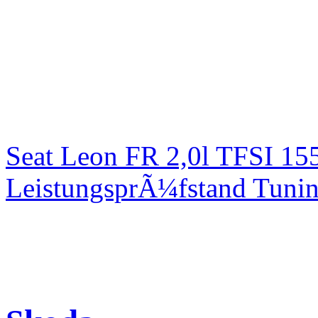
Seat Leon FR 2,0l TFSI 1
LeistungsprÃ¼fstand Tuni