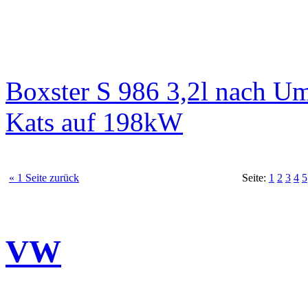
Boxster S 986 3,2l nach 
Kats auf 198kW
« 1 Seite zurück
Seite:
1
2
3
4
5
VW