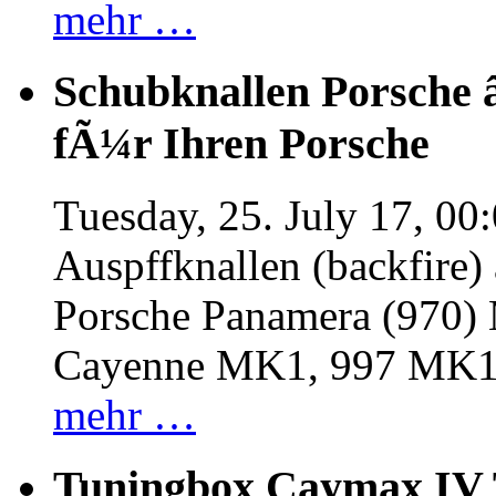
mehr …
Schubknallen Porsche 
fÃ¼r Ihren Porsche
Tuesday, 25. July 17, 00
Auspffknallen (backfire)
Porsche Panamera (970
Cayenne MK1, 997 MK
mehr …
Tuningbox Caymax IV 