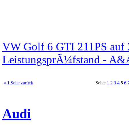
VW Golf 6 GTI 211PS auf 
LeistungsprÃ¼fstand - A&
« 1 Seite zurück
Seite:
1
2
3
4
5
6
Audi