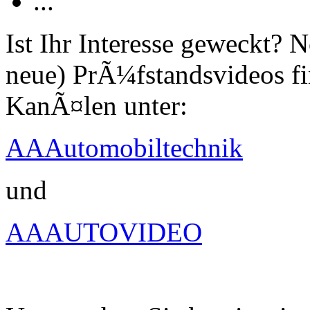
...
Ist Ihr Interesse geweckt?
neue) PrÃ¼fstandsvideos fi
KanÃ¤len unter:
AAAutomobiltechnik
und
AAAUTOVIDEO