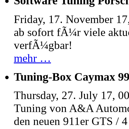
Software Tuning Porsch
Friday, 17. November 17
ab sofort fÃ¼r viele akt
verfÃ¼gbar!
mehr …
Tuning-Box Caymax 9
Thursday, 27. July 17, 0
Tuning von A&A Automob
den neuen 911er GTS / 