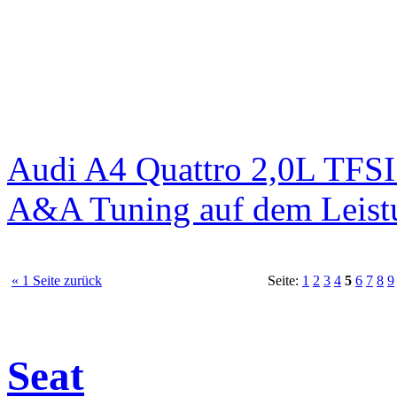
Audi A4 Quattro 2,0L TFS
A&A Tuning auf dem Leist
« 1 Seite zurück
Seite:
1
2
3
4
5
6
7
8
9
Seat