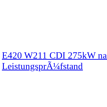
E420 W211 CDI 275kW nac
LeistungsprÃ¼fstand