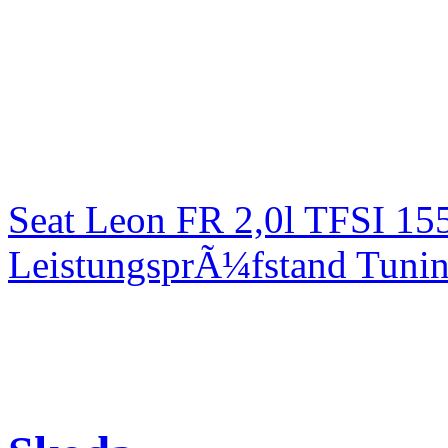
Seat Leon FR 2,0l TFSI 1
LeistungsprÃ¼fstand Tuni