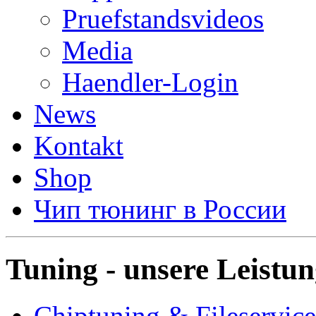
Pruefstandsvideos
Media
Haendler-Login
News
Kontakt
Shop
Чип тюнинг в России
Tuning - unsere Leistu
Chiptuning & Fileservice