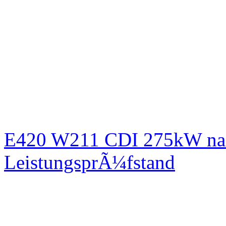
E420 W211 CDI 275kW nac
LeistungsprÃ¼fstand