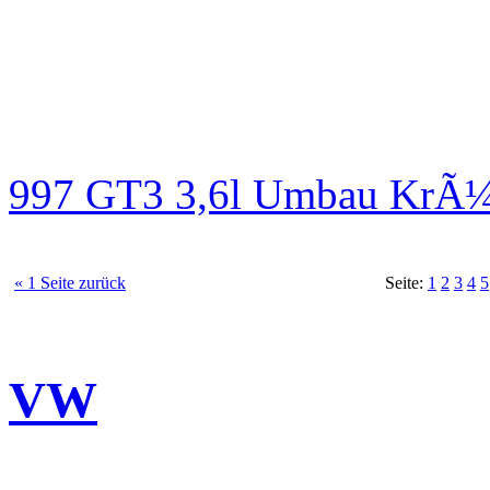
997 GT3 3,6l Umbau KrÃ¼
« 1 Seite zurück
Seite:
1
2
3
4
5
VW