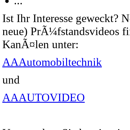
...
Ist Ihr Interesse geweckt?
neue) PrÃ¼fstandsvideos fi
KanÃ¤len unter:
AAAutomobiltechnik
und
AAAUTOVIDEO