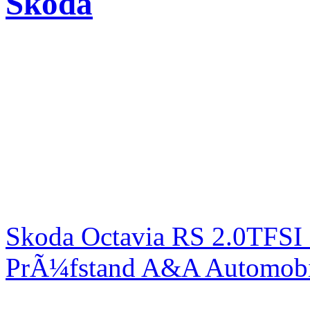
Skoda
Skoda Octavia RS 2.0TFSI
PrÃ¼fstand A&A Automobi