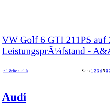
VW Golf 6 GTI 211PS auf 
LeistungsprÃ¼fstand - A&
« 1 Seite zurück
Seite:
1
2
3
4
5
6
Audi