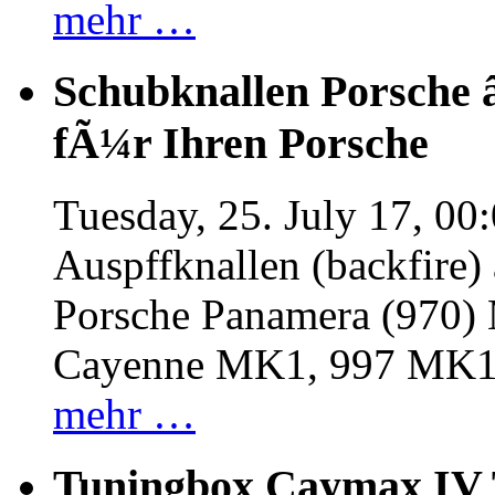
mehr …
Schubknallen Porsche 
fÃ¼r Ihren Porsche
Tuesday, 25. July 17, 00
Auspffknallen (backfire)
Porsche Panamera (970
Cayenne MK1, 997 MK
mehr …
Tuningbox Caymax IV 