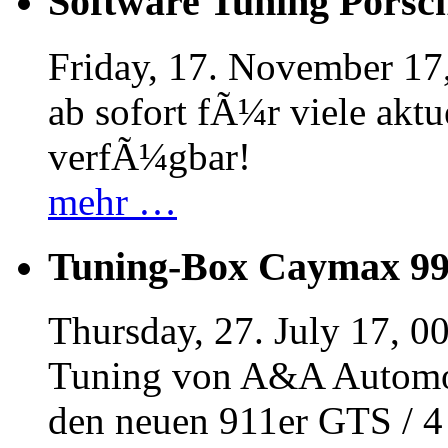
Software Tuning Porsch
Friday, 17. November 17
ab sofort fÃ¼r viele akt
verfÃ¼gbar!
mehr …
Tuning-Box Caymax 9
Thursday, 27. July 17, 0
Tuning von A&A Automob
den neuen 911er GTS / 