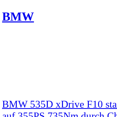
BMW
BMW 535D xDrive F10 st
auf 355PS 735Nm durch Chi