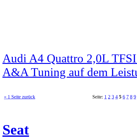
Audi A4 Quattro 2,0L TFS
A&A Tuning auf dem Leist
« 1 Seite zurück
Seite:
1
2
3
4
5
6
7
8
9
Seat