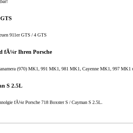
bar!
4 GTS
neuen 911er GTS / 4 GTS
d fÃ¼r Ihren Porsche
che Panamera (970) MK1, 991 MK1, 981 MK1, Cayenne MK1, 997 MK
an S 2.5L
nolgie fÃ¼r Porsche 718 Boxster S / Cayman S 2.5L.