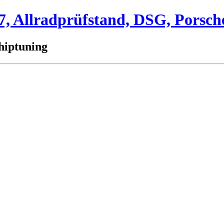
 Allradprüfstand, DSG, Porsch
hiptuning