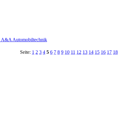
- A&A Automobiltechnik
Seite:
1
2
3
4
5
6
7
8
9
10
11
12
13
14
15
16
17
18