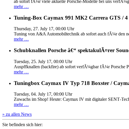
ab sofort fÃ¼r viele aktuelle Porsche-Modelle bei uns verfÃ¼g
mehr …
Tuning-Box Caymax 991 MK2 Carrera GTS / 
Thursday, 27. July 17, 00:00 Uhr
Tuning von A&A Automobiltechnik ab sofort auch fÃ¼r den 
mehr …
Schubknallen Porsche â€“ spektakulÃ¤rer Soun
Tuesday, 25. July 17, 00:00 Uhr
Auspffknallen (backfire) ab sofort verfÃ¼gbar fÃ¼r Pors
mehr …
Tuningbox Caymax IV Typ 718 Boxster / Caym
Tuesday, 04. July 17, 00:00 Uhr
Zuwachs im Shop! Heute: Caymax IV mit digitaler SENT‐Tech
mehr …
» zu allen News
Sie befinden sich hier: