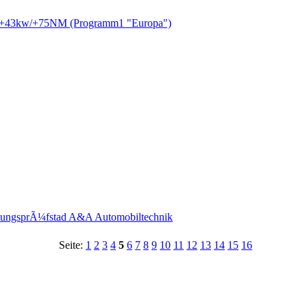
IV +43kw/+75NM (Programm1 "Europa")
istungsprÃ¼fstad A&A Automobiltechnik
Seite:
1
2
3
4
5
6
7
8
9
10
11
12
13
14
15
16