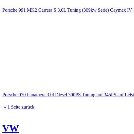
Porsche 991 MK2 Carrera S 3,0L Tuning (309kw Serie) Caymax 
Porsche 970 Panamera 3,0l Diesel 300PS Tuning auf 345PS auf Le
« 1 Seite zurück
VW