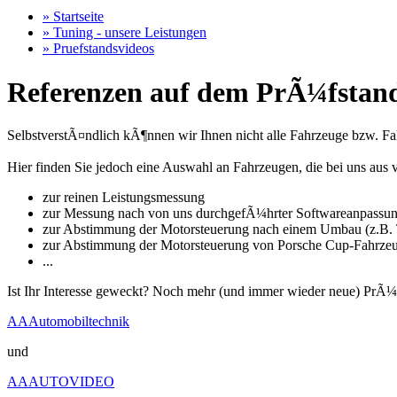
» Startseite
» Tuning - unsere Leistungen
» Pruefstandsvideos
Referenzen auf dem PrÃ¼fstand
SelbstverstÃ¤ndlich kÃ¶nnen wir Ihnen nicht alle Fahrzeuge bzw. Fahr
Hier finden Sie jedoch eine Auswahl an Fahrzeugen, die bei uns a
zur reinen Leistungsmessung
zur Messung nach von uns durchgefÃ¼hrter Softwareanpassu
zur Abstimmung der Motorsteuerung nach einem Umbau (z.B. T
zur Abstimmung der Motorsteuerung von Porsche Cup-Fahrze
...
Ist Ihr Interesse geweckt? Noch mehr (und immer wieder neue) PrÃ¼
AAAutomobiltechnik
und
AAAUTOVIDEO