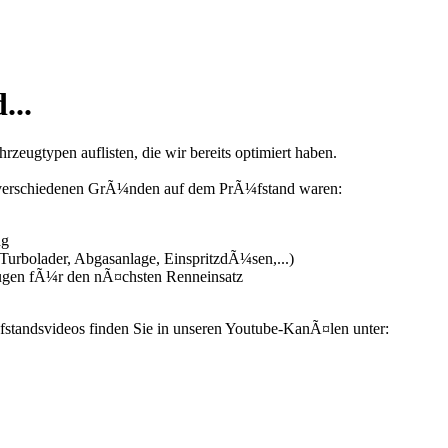
...
zeugtypen auflisten, die wir bereits optimiert haben.
us verschiedenen GrÃ¼nden auf dem PrÃ¼fstand waren:
ng
urbolader, Abgasanlage, EinspritzdÃ¼sen,...)
ugen fÃ¼r den nÃ¤chsten Renneinsatz
fstandsvideos finden Sie in unseren Youtube-KanÃ¤len unter: