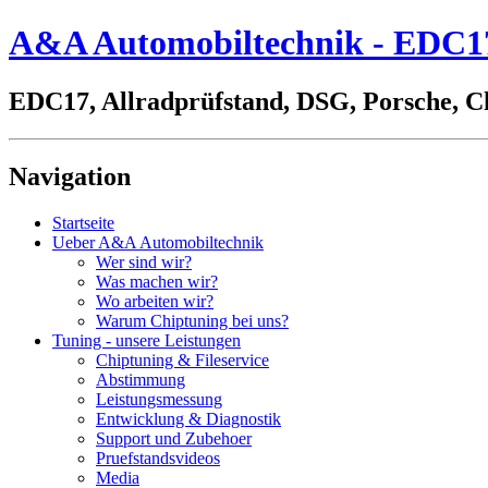
A&A Automobiltechnik - EDC17,
EDC17, Allradprüfstand, DSG, Porsche, C
Navigation
Startseite
Ueber A&A Automobiltechnik
Wer sind wir?
Was machen wir?
Wo arbeiten wir?
Warum Chiptuning bei uns?
Tuning - unsere Leistungen
Chiptuning & Fileservice
Abstimmung
Leistungsmessung
Entwicklung & Diagnostik
Support und Zubehoer
Pruefstandsvideos
Media