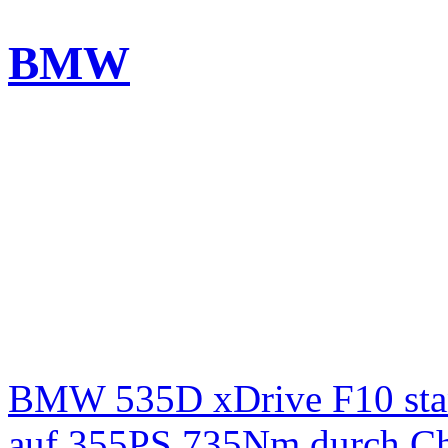
BMW
BMW 535D xDrive F10 st
auf 355PS 735Nm durch Chi