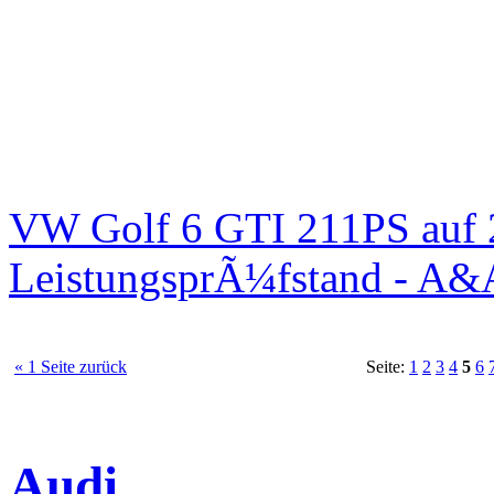
VW Golf 6 GTI 211PS auf 
LeistungsprÃ¼fstand - A&
« 1 Seite zurück
Seite:
1
2
3
4
5
6
Audi