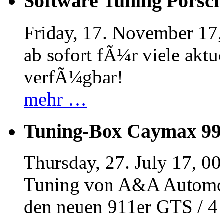
Software Tuning Porsch
Friday, 17. November 17
ab sofort fÃ¼r viele akt
verfÃ¼gbar!
mehr …
Tuning-Box Caymax 9
Thursday, 27. July 17, 0
Tuning von A&A Automob
den neuen 911er GTS / 