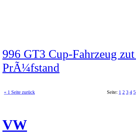
996 GT3 Cup-Fahrzeug zut
PrÃ¼fstand
« 1 Seite zurück
Seite:
1
2
3
4
5
VW