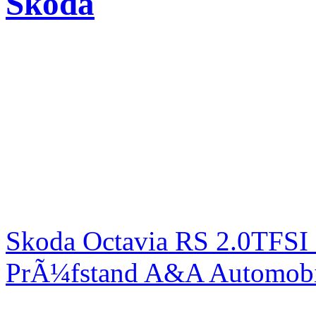
Skoda
Skoda Octavia RS 2.0TFSI
PrÃ¼fstand A&A Automobi