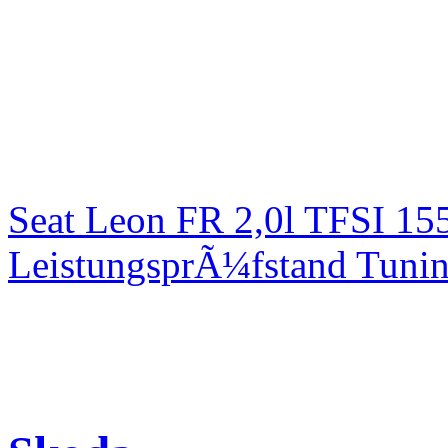
Seat Leon FR 2,0l TFSI 1
LeistungsprÃ¼fstand Tuni