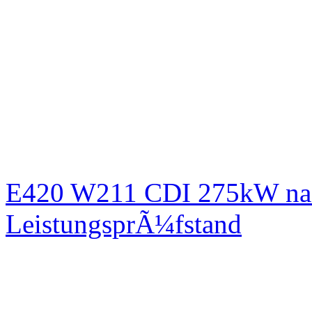
E420 W211 CDI 275kW nac
LeistungsprÃ¼fstand