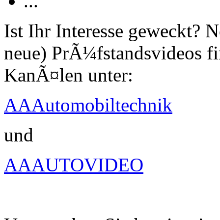
...
Ist Ihr Interesse geweckt?
neue) PrÃ¼fstandsvideos fi
KanÃ¤len unter:
AAAutomobiltechnik
und
AAAUTOVIDEO