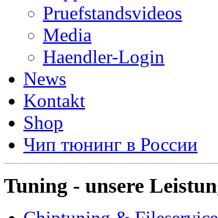
Pruefstandsvideos
Media
Haendler-Login
News
Kontakt
Shop
Чип тюнинг в России
Tuning - unsere Leistu
Chiptuning & Fileservice