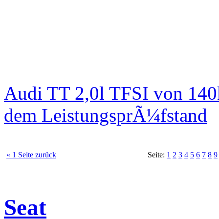
Audi TT 2,0l TFSI von 140
dem LeistungsprÃ¼fstand
« 1 Seite zurück
Seite:
1
2
3
4
5
6
7
8
9
Seat