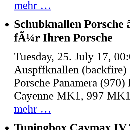
mehr …
Schubknallen Porsche 
fÃ¼r Ihren Porsche
Tuesday, 25. July 17, 00
Auspffknallen (backfire)
Porsche Panamera (970
Cayenne MK1, 997 MK
mehr …
Tuningbox Caymax IV 