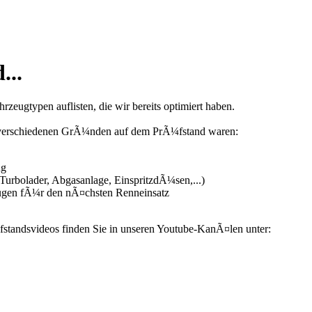
...
zeugtypen auflisten, die wir bereits optimiert haben.
us verschiedenen GrÃ¼nden auf dem PrÃ¼fstand waren:
ng
urbolader, Abgasanlage, EinspritzdÃ¼sen,...)
ugen fÃ¼r den nÃ¤chsten Renneinsatz
fstandsvideos finden Sie in unseren Youtube-KanÃ¤len unter: