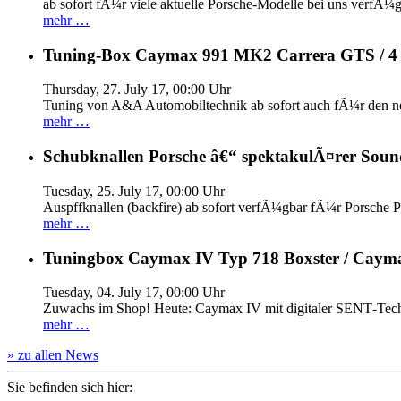
ab sofort fÃ¼r viele aktuelle Porsche-Modelle bei uns verfÃ¼g
mehr …
Tuning-Box Caymax 991 MK2 Carrera GTS / 
Thursday, 27. July 17, 00:00 Uhr
Tuning von A&A Automobiltechnik ab sofort auch fÃ¼r den 
mehr …
Schubknallen Porsche â€“ spektakulÃ¤rer Soun
Tuesday, 25. July 17, 00:00 Uhr
Auspffknallen (backfire) ab sofort verfÃ¼gbar fÃ¼r Pors
mehr …
Tuningbox Caymax IV Typ 718 Boxster / Caym
Tuesday, 04. July 17, 00:00 Uhr
Zuwachs im Shop! Heute: Caymax IV mit digitaler SENT‐Tech
mehr …
» zu allen News
Sie befinden sich hier: