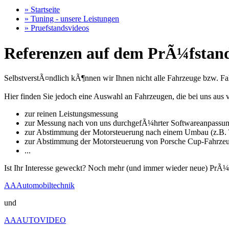
» Startseite
» Tuning - unsere Leistungen
» Pruefstandsvideos
Referenzen auf dem PrÃ¼fstand
SelbstverstÃ¤ndlich kÃ¶nnen wir Ihnen nicht alle Fahrzeuge bzw. Fahr
Hier finden Sie jedoch eine Auswahl an Fahrzeugen, die bei uns a
zur reinen Leistungsmessung
zur Messung nach von uns durchgefÃ¼hrter Softwareanpassu
zur Abstimmung der Motorsteuerung nach einem Umbau (z.B. T
zur Abstimmung der Motorsteuerung von Porsche Cup-Fahrze
...
Ist Ihr Interesse geweckt? Noch mehr (und immer wieder neue) PrÃ¼
AAAutomobiltechnik
und
AAAUTOVIDEO