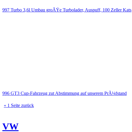
997 Turbo 3,6l Umbau groÃŸe Turbolader, Auspuff, 100 Zeller Kats
996 GT3 Cup-Fahrzeug zut Abstimmung auf unserem PrÃ¼fstand
« 1 Seite zurück
VW