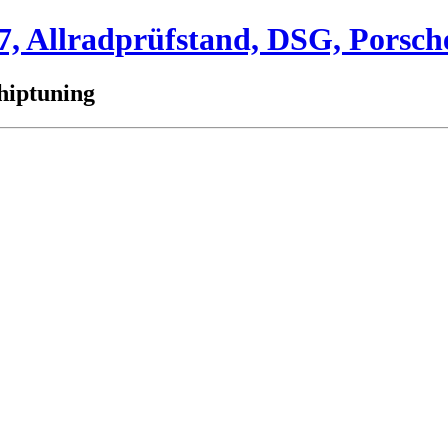
 Allradprüfstand, DSG, Porsch
hiptuning