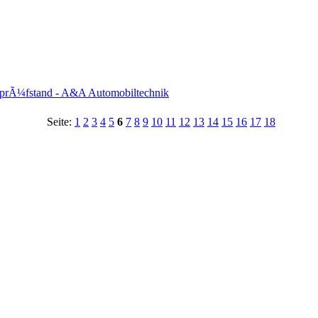
prÃ¼fstand - A&A Automobiltechnik
Seite:
1
2
3
4
5
6
7
8
9
10
11
12
13
14
15
16
17
18