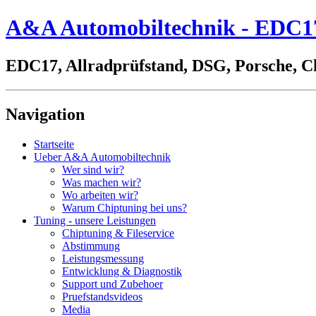
A&A Automobiltechnik - EDC17,
EDC17, Allradprüfstand, DSG, Porsche, C
Navigation
Startseite
Ueber A&A Automobiltechnik
Wer sind wir?
Was machen wir?
Wo arbeiten wir?
Warum Chiptuning bei uns?
Tuning - unsere Leistungen
Chiptuning & Fileservice
Abstimmung
Leistungsmessung
Entwicklung & Diagnostik
Support und Zubehoer
Pruefstandsvideos
Media