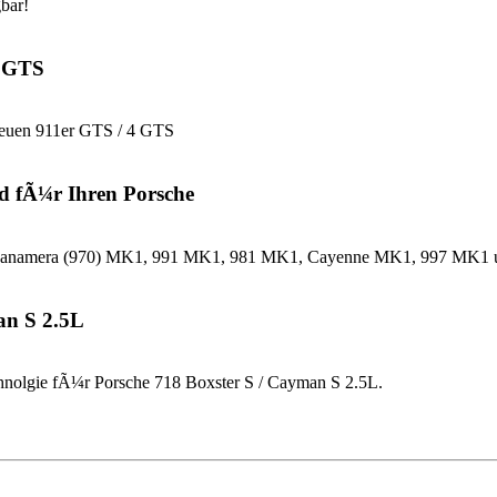
bar!
4 GTS
neuen 911er GTS / 4 GTS
d fÃ¼r Ihren Porsche
che Panamera (970) MK1, 991 MK1, 981 MK1, Cayenne MK1, 997 MK
an S 2.5L
nolgie fÃ¼r Porsche 718 Boxster S / Cayman S 2.5L.