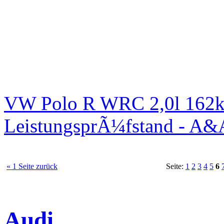
VW Polo R WRC 2,0l 162k
LeistungsprÃ¼fstand - A&
« 1 Seite zurück
Seite:
1
2
3
4
5
6
Audi