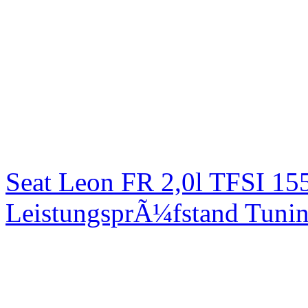
Seat Leon FR 2,0l TFSI 1
LeistungsprÃ¼fstand Tuni