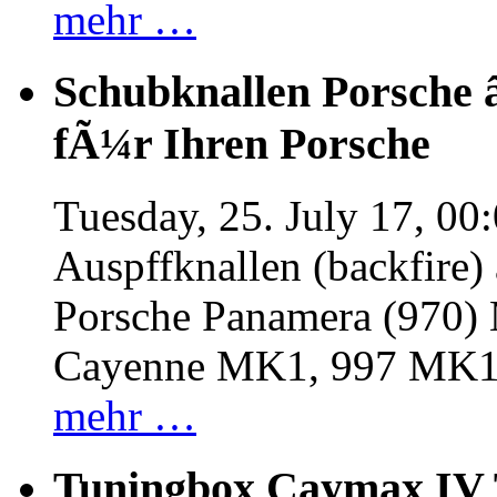
mehr …
Schubknallen Porsche 
fÃ¼r Ihren Porsche
Tuesday, 25. July 17, 00
Auspffknallen (backfire)
Porsche Panamera (970
Cayenne MK1, 997 MK
mehr …
Tuningbox Caymax IV 