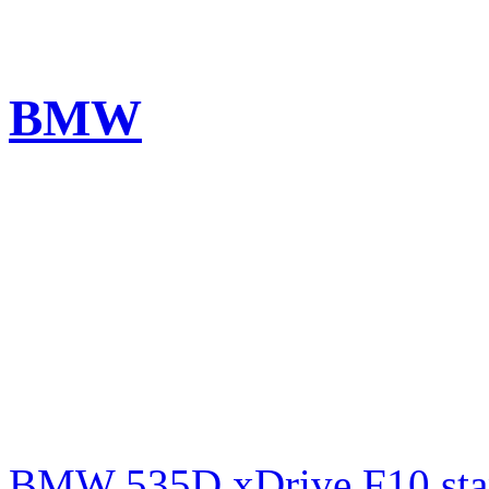
BMW
BMW 535D xDrive F10 st