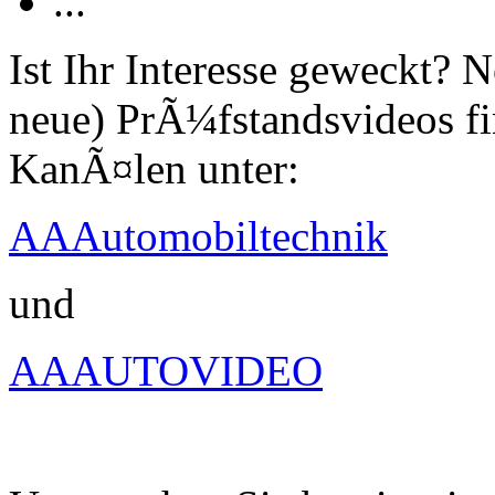
...
Ist Ihr Interesse geweckt?
neue) PrÃ¼fstandsvideos fi
KanÃ¤len unter:
AAAutomobiltechnik
und
AAAUTOVIDEO