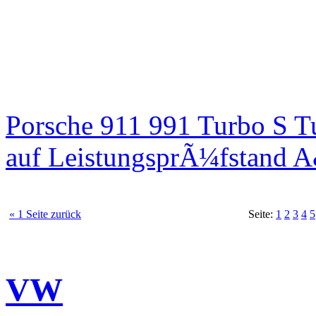
Porsche 911 991 Turbo S T
auf LeistungsprÃ¼fstand 
« 1 Seite zurück
Seite:
1
2
3
4
5
VW