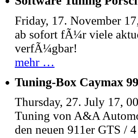
Software Tuning Porsch
Friday, 17. November 17
ab sofort fÃ¼r viele akt
verfÃ¼gbar!
mehr …
Tuning-Box Caymax 9
Thursday, 27. July 17, 0
Tuning von A&A Automob
den neuen 911er GTS / 