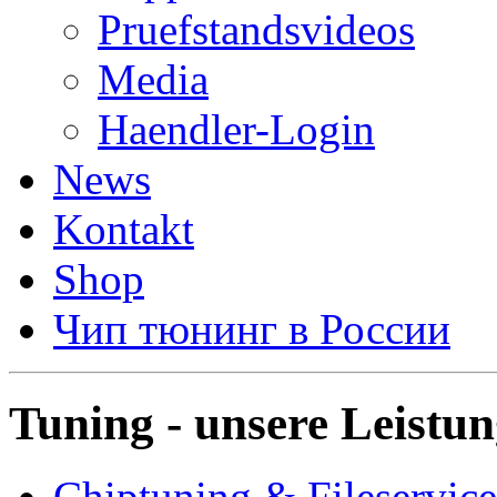
Pruefstandsvideos
Media
Haendler-Login
News
Kontakt
Shop
Чип тюнинг в России
Tuning - unsere Leistu
Chiptuning & Fileservice