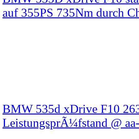
auf 355PS 735Nm durch Chi
BMW 535d xDrive F10 26
LeistungsprÃ¼fstand @ aa-