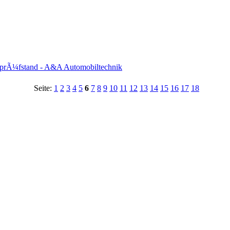
prÃ¼fstand - A&A Automobiltechnik
Seite:
1
2
3
4
5
6
7
8
9
10
11
12
13
14
15
16
17
18