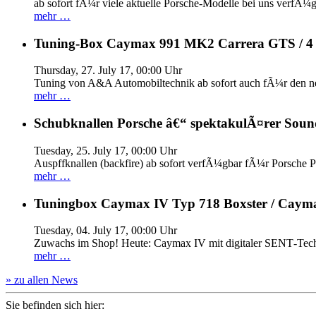
ab sofort fÃ¼r viele aktuelle Porsche-Modelle bei uns verfÃ¼g
mehr …
Tuning-Box Caymax 991 MK2 Carrera GTS / 
Thursday, 27. July 17, 00:00 Uhr
Tuning von A&A Automobiltechnik ab sofort auch fÃ¼r den 
mehr …
Schubknallen Porsche â€“ spektakulÃ¤rer Soun
Tuesday, 25. July 17, 00:00 Uhr
Auspffknallen (backfire) ab sofort verfÃ¼gbar fÃ¼r Pors
mehr …
Tuningbox Caymax IV Typ 718 Boxster / Caym
Tuesday, 04. July 17, 00:00 Uhr
Zuwachs im Shop! Heute: Caymax IV mit digitaler SENT‐Tech
mehr …
» zu allen News
Sie befinden sich hier: