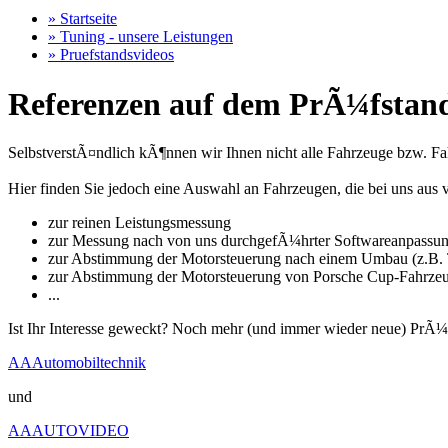
» Startseite
» Tuning - unsere Leistungen
» Pruefstandsvideos
Referenzen auf dem PrÃ¼fstand
SelbstverstÃ¤ndlich kÃ¶nnen wir Ihnen nicht alle Fahrzeuge bzw. Fahr
Hier finden Sie jedoch eine Auswahl an Fahrzeugen, die bei uns a
zur reinen Leistungsmessung
zur Messung nach von uns durchgefÃ¼hrter Softwareanpassu
zur Abstimmung der Motorsteuerung nach einem Umbau (z.B. T
zur Abstimmung der Motorsteuerung von Porsche Cup-Fahrze
...
Ist Ihr Interesse geweckt? Noch mehr (und immer wieder neue) PrÃ¼
AAAutomobiltechnik
und
AAAUTOVIDEO