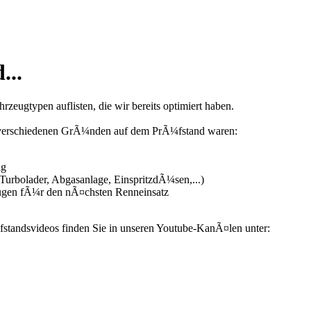
...
zeugtypen auflisten, die wir bereits optimiert haben.
us verschiedenen GrÃ¼nden auf dem PrÃ¼fstand waren:
ng
urbolader, Abgasanlage, EinspritzdÃ¼sen,...)
ugen fÃ¼r den nÃ¤chsten Renneinsatz
fstandsvideos finden Sie in unseren Youtube-KanÃ¤len unter: