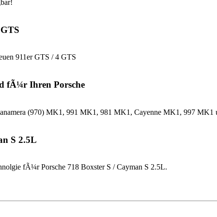
bar!
4 GTS
neuen 911er GTS / 4 GTS
d fÃ¼r Ihren Porsche
che Panamera (970) MK1, 991 MK1, 981 MK1, Cayenne MK1, 997 MK
an S 2.5L
nolgie fÃ¼r Porsche 718 Boxster S / Cayman S 2.5L.