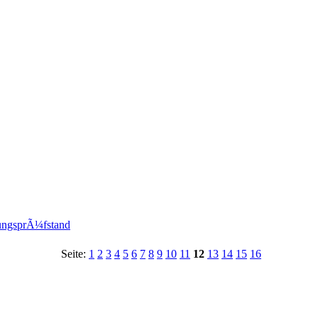
ungsprÃ¼fstand
Seite:
1
2
3
4
5
6
7
8
9
10
11
12
13
14
15
16