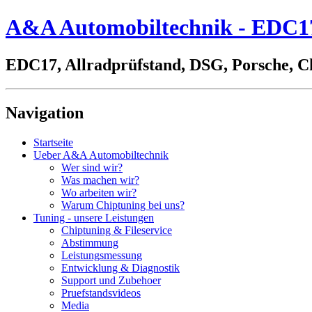
A&A Automobiltechnik - EDC17,
EDC17, Allradprüfstand, DSG, Porsche, C
Navigation
Startseite
Ueber A&A Automobiltechnik
Wer sind wir?
Was machen wir?
Wo arbeiten wir?
Warum Chiptuning bei uns?
Tuning - unsere Leistungen
Chiptuning & Fileservice
Abstimmung
Leistungsmessung
Entwicklung & Diagnostik
Support und Zubehoer
Pruefstandsvideos
Media