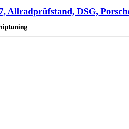
 Allradprüfstand, DSG, Porsch
hiptuning