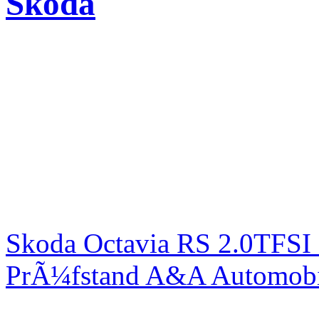
Skoda
Skoda Octavia RS 2.0TFSI
PrÃ¼fstand A&A Automobi