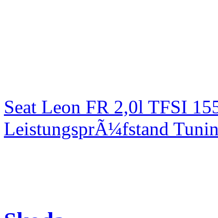
Seat Leon FR 2,0l TFSI 1
LeistungsprÃ¼fstand Tuni