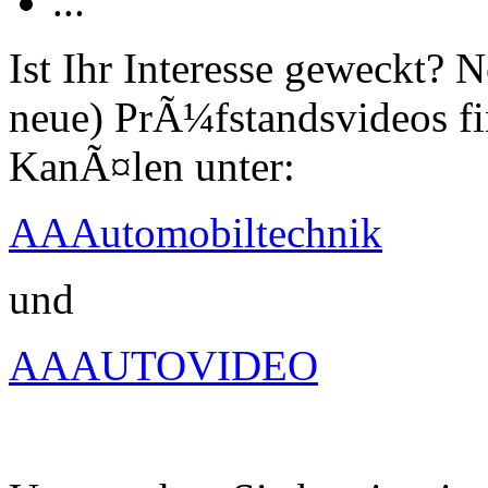
...
Ist Ihr Interesse geweckt?
neue) PrÃ¼fstandsvideos fi
KanÃ¤len unter:
AAAutomobiltechnik
und
AAAUTOVIDEO