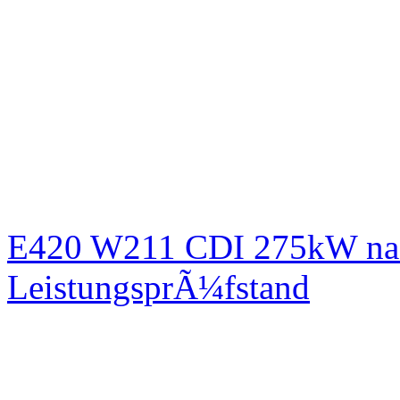
E420 W211 CDI 275kW nac
LeistungsprÃ¼fstand