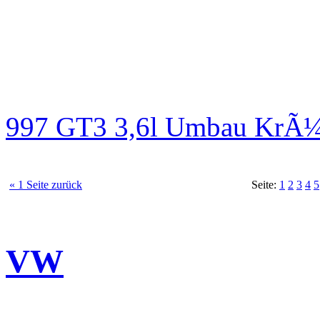
997 GT3 3,6l Umbau KrÃ¼
« 1 Seite zurück
Seite:
1
2
3
4
5
VW