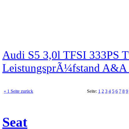
Audi S5 3,0l TFSI 333PS T
LeistungsprÃ¼fstand A&A 
« 1 Seite zurück
Seite:
1
2
3
4
5
6
7
8
9
Seat