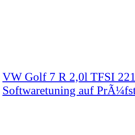
VW Golf 7 R 2,0l TFSI 2
Softwaretuning auf PrÃ¼fs