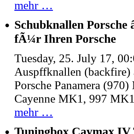
mehr …
Schubknallen Porsche 
fÃ¼r Ihren Porsche
Tuesday, 25. July 17, 00
Auspffknallen (backfire)
Porsche Panamera (970
Cayenne MK1, 997 MK
mehr …
Tuningbox Caymax IV 