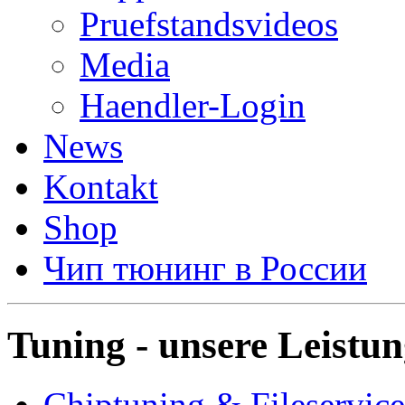
Pruefstandsvideos
Media
Haendler-Login
News
Kontakt
Shop
Чип тюнинг в России
Tuning - unsere Leistu
Chiptuning & Fileservice