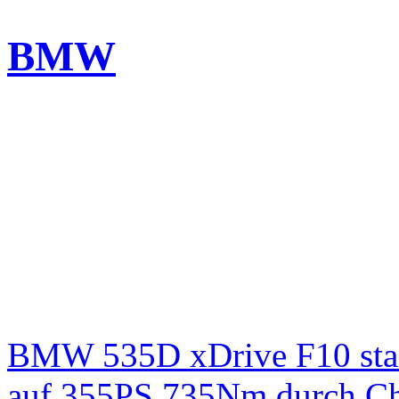
BMW
BMW 535D xDrive F10 st
auf 355PS 735Nm durch Chi