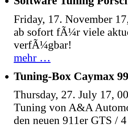
Software Tuning Porsch
Friday, 17. November 17
ab sofort fÃ¼r viele akt
verfÃ¼gbar!
mehr …
Tuning-Box Caymax 9
Thursday, 27. July 17, 0
Tuning von A&A Automob
den neuen 911er GTS / 