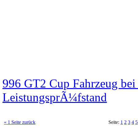
996 GT2 Cup Fahrzeug be
LeistungsprÃ¼fstand
« 1 Seite zurück
Seite:
1
2
3
4
5