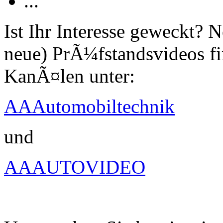
...
Ist Ihr Interesse geweckt?
neue) PrÃ¼fstandsvideos fi
KanÃ¤len unter:
AAAutomobiltechnik
und
AAAUTOVIDEO