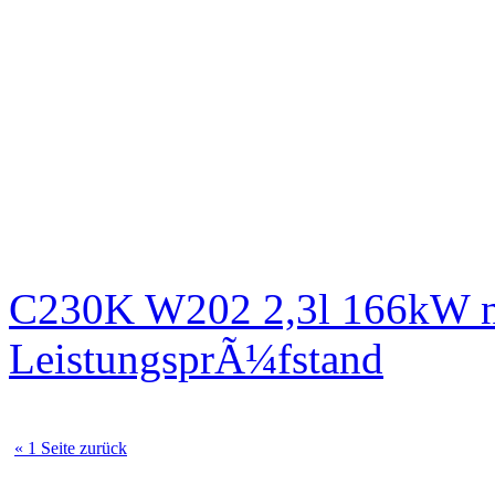
C230K W202 2,3l 166kW n
LeistungsprÃ¼fstand
« 1 Seite zurück