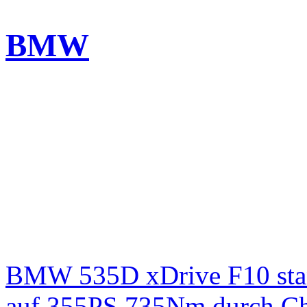
BMW
BMW 535D xDrive F10 st
auf 355PS 735Nm durch Chi