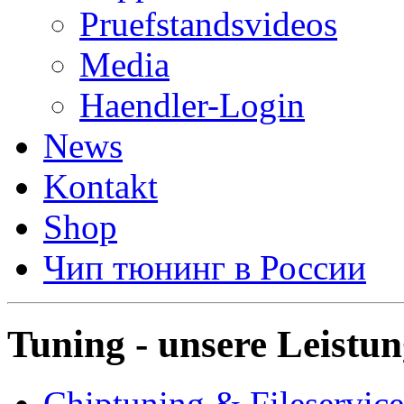
Pruefstandsvideos
Media
Haendler-Login
News
Kontakt
Shop
Чип тюнинг в России
Tuning - unsere Leistu
Chiptuning & Fileservice