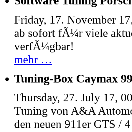
Software Tuning Porsch
Friday, 17. November 17
ab sofort fÃ¼r viele akt
verfÃ¼gbar!
mehr …
Tuning-Box Caymax 9
Thursday, 27. July 17, 0
Tuning von A&A Automob
den neuen 911er GTS / 