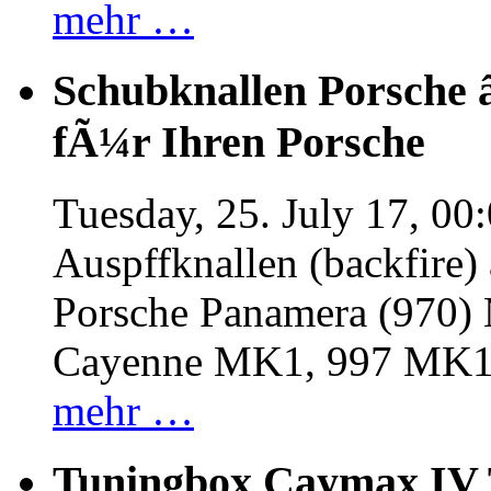
mehr …
Schubknallen Porsche 
fÃ¼r Ihren Porsche
Tuesday, 25. July 17, 00
Auspffknallen (backfire)
Porsche Panamera (970
Cayenne MK1, 997 MK
mehr …
Tuningbox Caymax IV 