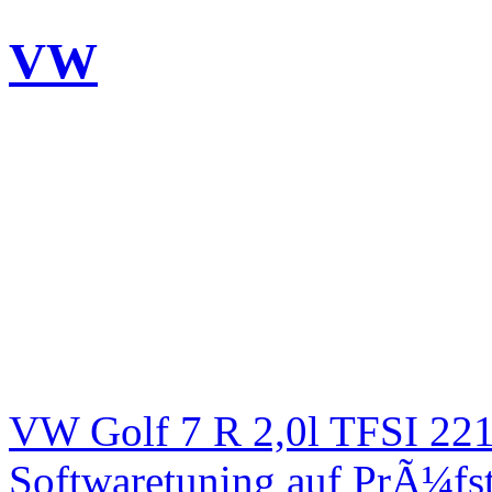
VW
VW Golf 7 R 2,0l TFSI 2
Softwaretuning auf PrÃ¼fs