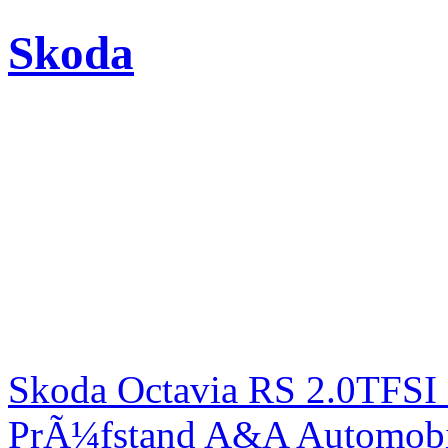
Skoda
Skoda Octavia RS 2.0TFSI
PrÃ¼fstand A&A Automobi