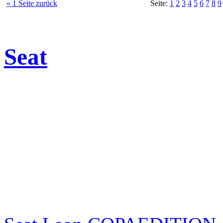
« 1 Seite zurück
Seite:
1
2
3
4
5
6
7
8
9
Seat