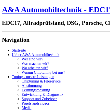
A&A Automobiltechnik - EDC17,
EDC17, Allradprüfstand, DSG, Porsche, C
Navigation
Startseite
Ueber A&A Automobiltechnik
Wer sind wir?
Was machen wir?
Wo arbeiten wir?
Warum Chiptuning bei uns?
Tuning - unsere Leistungen
Chiptuning & Fileservice
Abstimmung
Leistungsmessung
Entwicklung & Diagnostik
Support und Zubehoer
Pruefstandsvideos
Media