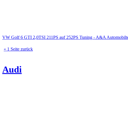
VW Golf 6 GTI 2,0TSI 211PS auf 252PS Tuning - A&A Automobilte
« 1 Seite zurück
Audi