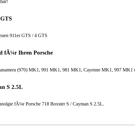
bar!
4 GTS
neuen 911er GTS / 4 GTS
d fÃ¼r Ihren Porsche
che Panamera (970) MK1, 991 MK1, 981 MK1, Cayenne MK1, 997 MK
an S 2.5L
nolgie fÃ¼r Porsche 718 Boxster S / Cayman S 2.5L.