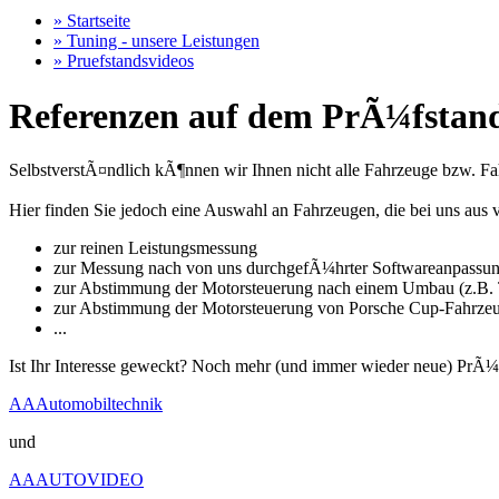
» Startseite
» Tuning - unsere Leistungen
» Pruefstandsvideos
Referenzen auf dem PrÃ¼fstand
SelbstverstÃ¤ndlich kÃ¶nnen wir Ihnen nicht alle Fahrzeuge bzw. Fahr
Hier finden Sie jedoch eine Auswahl an Fahrzeugen, die bei uns a
zur reinen Leistungsmessung
zur Messung nach von uns durchgefÃ¼hrter Softwareanpassu
zur Abstimmung der Motorsteuerung nach einem Umbau (z.B. T
zur Abstimmung der Motorsteuerung von Porsche Cup-Fahrze
...
Ist Ihr Interesse geweckt? Noch mehr (und immer wieder neue) PrÃ¼
AAAutomobiltechnik
und
AAAUTOVIDEO