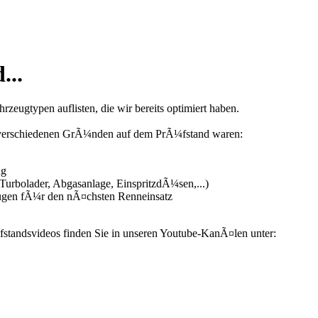
...
zeugtypen auflisten, die wir bereits optimiert haben.
us verschiedenen GrÃ¼nden auf dem PrÃ¼fstand waren:
ng
urbolader, Abgasanlage, EinspritzdÃ¼sen,...)
ugen fÃ¼r den nÃ¤chsten Renneinsatz
fstandsvideos finden Sie in unseren Youtube-KanÃ¤len unter: