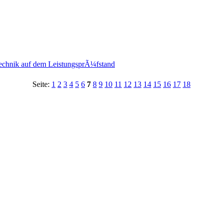
chnik auf dem LeistungsprÃ¼fstand
Seite:
1
2
3
4
5
6
7
8
9
10
11
12
13
14
15
16
17
18