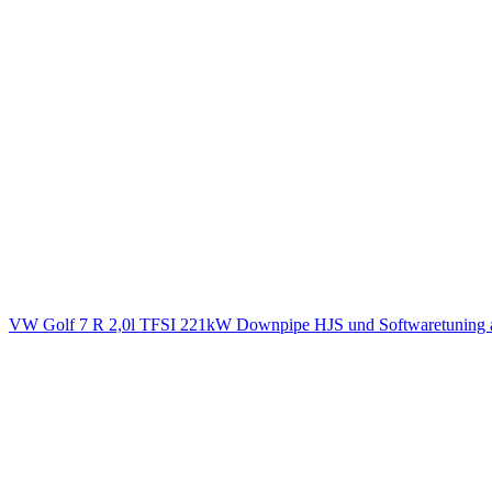
VW Golf 7 R 2,0l TFSI 221kW Downpipe HJS und Softwaretuning 