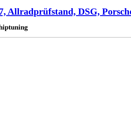
 Allradprüfstand, DSG, Porsch
hiptuning