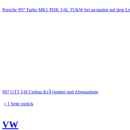
Porsche 997 Turbo MK1 PDK 3,6L 353kW bei aa-tuning auf dem Le
997 GT3 3,6l Umbau KrÃ¼mmer und Abgasanlage
« 1 Seite zurück
VW