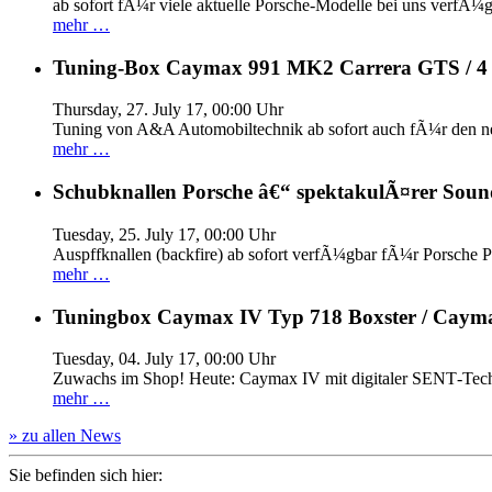
ab sofort fÃ¼r viele aktuelle Porsche-Modelle bei uns verfÃ¼g
mehr …
Tuning-Box Caymax 991 MK2 Carrera GTS / 
Thursday, 27. July 17, 00:00 Uhr
Tuning von A&A Automobiltechnik ab sofort auch fÃ¼r den 
mehr …
Schubknallen Porsche â€“ spektakulÃ¤rer Soun
Tuesday, 25. July 17, 00:00 Uhr
Auspffknallen (backfire) ab sofort verfÃ¼gbar fÃ¼r Pors
mehr …
Tuningbox Caymax IV Typ 718 Boxster / Caym
Tuesday, 04. July 17, 00:00 Uhr
Zuwachs im Shop! Heute: Caymax IV mit digitaler SENT‐Tech
mehr …
» zu allen News
Sie befinden sich hier: