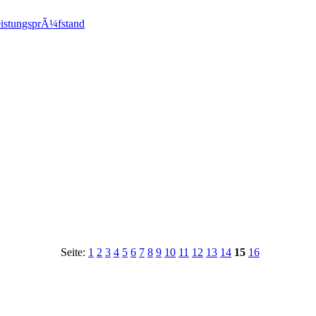
istungsprÃ¼fstand
Seite:
1
2
3
4
5
6
7
8
9
10
11
12
13
14
15
16