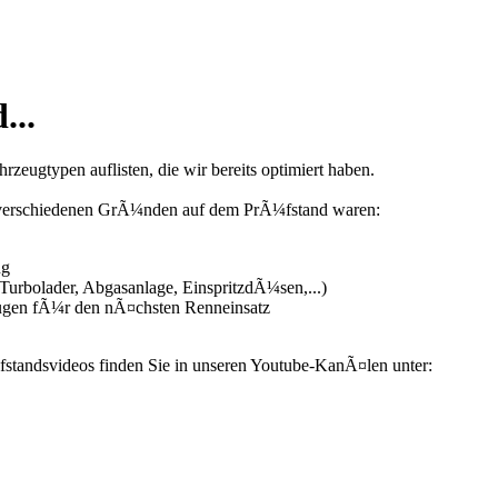
...
zeugtypen auflisten, die wir bereits optimiert haben.
us verschiedenen GrÃ¼nden auf dem PrÃ¼fstand waren:
ng
urbolader, Abgasanlage, EinspritzdÃ¼sen,...)
ugen fÃ¼r den nÃ¤chsten Renneinsatz
fstandsvideos finden Sie in unseren Youtube-KanÃ¤len unter: