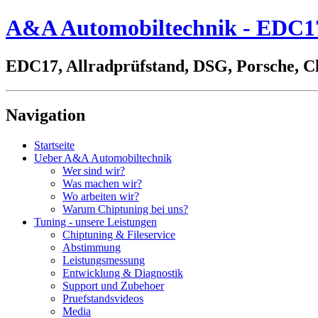
A&A Automobiltechnik - EDC17,
EDC17, Allradprüfstand, DSG, Porsche, C
Navigation
Startseite
Ueber A&A Automobiltechnik
Wer sind wir?
Was machen wir?
Wo arbeiten wir?
Warum Chiptuning bei uns?
Tuning - unsere Leistungen
Chiptuning & Fileservice
Abstimmung
Leistungsmessung
Entwicklung & Diagnostik
Support und Zubehoer
Pruefstandsvideos
Media