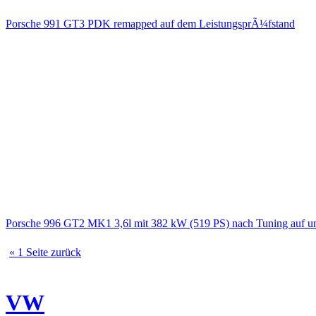
Porsche 991 GT3 PDK remapped auf dem LeistungsprÃ¼fstand
Porsche 996 GT2 MK1 3,6l mit 382 kW (519 PS) nach Tuning auf u
« 1 Seite zurück
VW