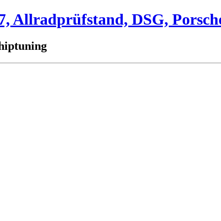
 Allradprüfstand, DSG, Porsch
hiptuning