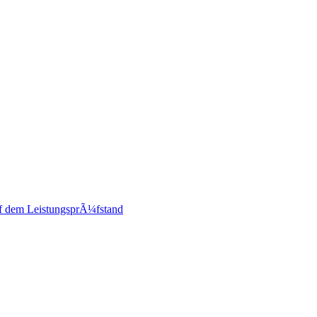
 dem LeistungsprÃ¼fstand