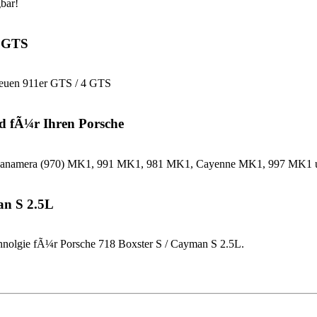
bar!
4 GTS
neuen 911er GTS / 4 GTS
d fÃ¼r Ihren Porsche
che Panamera (970) MK1, 991 MK1, 981 MK1, Cayenne MK1, 997 MK
an S 2.5L
nolgie fÃ¼r Porsche 718 Boxster S / Cayman S 2.5L.