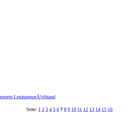
nserem LeistungsprÃ¼fstand
Seite:
1
2
3
4
5
6
7
8
9
10
11
12
13
14
15
16