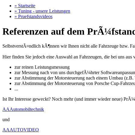
» Startseite
» Tuning - unsere Leistungen
» Pruefstandsvideos
Referenzen auf dem PrÃ¼fstand
SelbstverstÃ¤ndlich kÃ¶nnen wir Ihnen nicht alle Fahrzeuge bzw. Fahr
Hier finden Sie jedoch eine Auswahl an Fahrzeugen, die bei uns a
zur reinen Leistungsmessung
zur Messung nach von uns durchgefÃ¼hrter Softwareanpassu
zur Abstimmung der Motorsteuerung nach einem Umbau (z.B. T
zur Abstimmung der Motorsteuerung von Porsche Cup-Fahrze
...
Ist Ihr Interesse geweckt? Noch mehr (und immer wieder neue) PrÃ¼
AAAutomobiltechnik
und
AAAUTOVIDEO