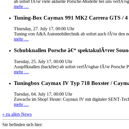
ab sofort fÃ¼r viele aktuelle Porsche-Modelle bei uns verfÃ¼g
mehr …
Tuning-Box Caymax 991 MK2 Carrera GTS / 
Thursday, 27. July 17, 00:00 Uhr
Tuning von A&A Automobiltechnik ab sofort auch fÃ¼r den 
mehr …
Schubknallen Porsche â€“ spektakulÃ¤rer Soun
Tuesday, 25. July 17, 00:00 Uhr
Auspffknallen (backfire) ab sofort verfÃ¼gbar fÃ¼r Pors
mehr …
Tuningbox Caymax IV Typ 718 Boxster / Caym
Tuesday, 04. July 17, 00:00 Uhr
Zuwachs im Shop! Heute: Caymax IV mit digitaler SENT‐Tech
mehr …
» zu allen News
Sie befinden sich hier: