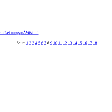
em LeistungsprÃ¼fstand
Seite:
1
2
3
4
5
6
7
8
9
10
11
12
13
14
15
16
17
18