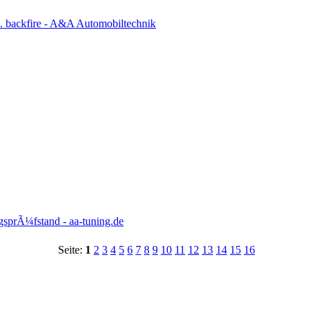
backfire - A&A Automobiltechnik
sprÃ¼fstand - aa-tuning.de
Seite:
1
2
3
4
5
6
7
8
9
10
11
12
13
14
15
16