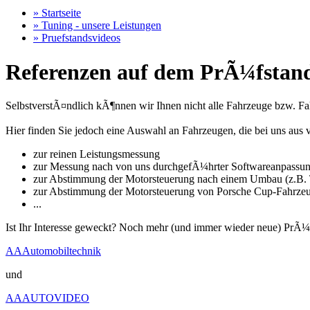
» Startseite
» Tuning - unsere Leistungen
» Pruefstandsvideos
Referenzen auf dem PrÃ¼fstand
SelbstverstÃ¤ndlich kÃ¶nnen wir Ihnen nicht alle Fahrzeuge bzw. Fahr
Hier finden Sie jedoch eine Auswahl an Fahrzeugen, die bei uns a
zur reinen Leistungsmessung
zur Messung nach von uns durchgefÃ¼hrter Softwareanpassu
zur Abstimmung der Motorsteuerung nach einem Umbau (z.B. T
zur Abstimmung der Motorsteuerung von Porsche Cup-Fahrze
...
Ist Ihr Interesse geweckt? Noch mehr (und immer wieder neue) PrÃ¼
AAAutomobiltechnik
und
AAAUTOVIDEO