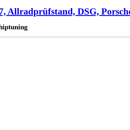
 Allradprüfstand, DSG, Porsch
hiptuning