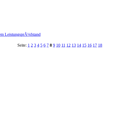
em LeistungsprÃ¼fstand
Seite:
1
2
3
4
5
6
7
8
9
10
11
12
13
14
15
16
17
18