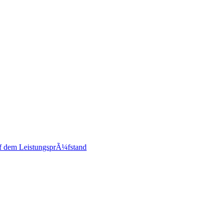
 dem LeistungsprÃ¼fstand