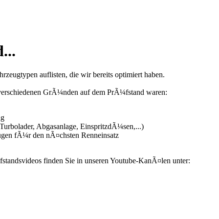
...
zeugtypen auflisten, die wir bereits optimiert haben.
us verschiedenen GrÃ¼nden auf dem PrÃ¼fstand waren:
ng
urbolader, Abgasanlage, EinspritzdÃ¼sen,...)
ugen fÃ¼r den nÃ¤chsten Renneinsatz
fstandsvideos finden Sie in unseren Youtube-KanÃ¤len unter: