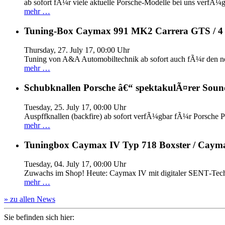
ab sofort fÃ¼r viele aktuelle Porsche-Modelle bei uns verfÃ¼g
mehr …
Tuning-Box Caymax 991 MK2 Carrera GTS / 
Thursday, 27. July 17, 00:00 Uhr
Tuning von A&A Automobiltechnik ab sofort auch fÃ¼r den 
mehr …
Schubknallen Porsche â€“ spektakulÃ¤rer Soun
Tuesday, 25. July 17, 00:00 Uhr
Auspffknallen (backfire) ab sofort verfÃ¼gbar fÃ¼r Pors
mehr …
Tuningbox Caymax IV Typ 718 Boxster / Caym
Tuesday, 04. July 17, 00:00 Uhr
Zuwachs im Shop! Heute: Caymax IV mit digitaler SENT‐Tech
mehr …
» zu allen News
Sie befinden sich hier: