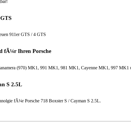
bar!
4 GTS
neuen 911er GTS / 4 GTS
d fÃ¼r Ihren Porsche
che Panamera (970) MK1, 991 MK1, 981 MK1, Cayenne MK1, 997 MK
an S 2.5L
nolgie fÃ¼r Porsche 718 Boxster S / Cayman S 2.5L.