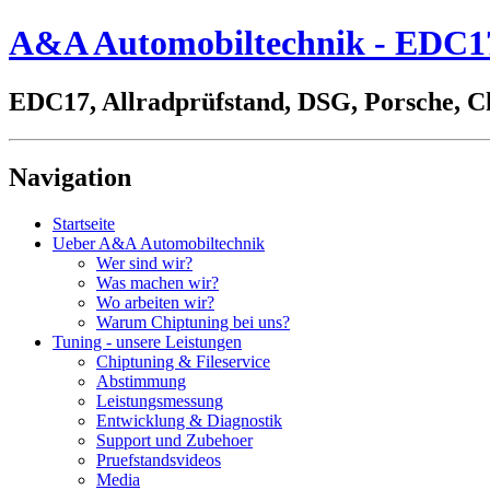
A&A Automobiltechnik - EDC17,
EDC17, Allradprüfstand, DSG, Porsche, C
Navigation
Startseite
Ueber A&A Automobiltechnik
Wer sind wir?
Was machen wir?
Wo arbeiten wir?
Warum Chiptuning bei uns?
Tuning - unsere Leistungen
Chiptuning & Fileservice
Abstimmung
Leistungsmessung
Entwicklung & Diagnostik
Support und Zubehoer
Pruefstandsvideos
Media