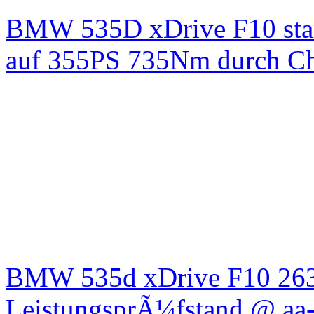
BMW 535D xDrive F10 st
auf 355PS 735Nm durch Chi
BMW 535d xDrive F10 26
LeistungsprÃ¼fstand @ aa-