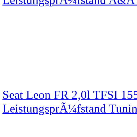
Seat Leon FR 2,0l TFSI 1
LeistungsprÃ¼fstand Tuni