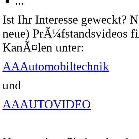
...
Ist Ihr Interesse geweckt?
neue) PrÃ¼fstandsvideos fi
KanÃ¤len unter:
AAAutomobiltechnik
und
AAAUTOVIDEO