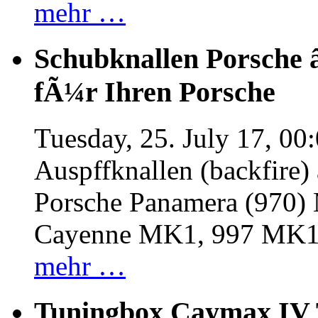
mehr …
Schubknallen Porsche 
fÃ¼r Ihren Porsche
Tuesday, 25. July 17, 00
Auspffknallen (backfire)
Porsche Panamera (970
Cayenne MK1, 997 MK
mehr …
Tuningbox Caymax IV 