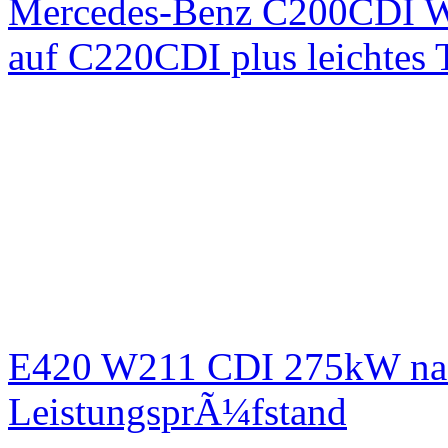
Mercedes-Benz C200CDI W
auf C220CDI plus leichtes
E420 W211 CDI 275kW nac
LeistungsprÃ¼fstand