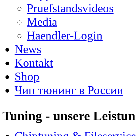
Pruefstandsvideos
Media
Haendler-Login
News
Kontakt
Shop
Чип тюнинг в России
Tuning - unsere Leistu
Chiptuning & Fileservice