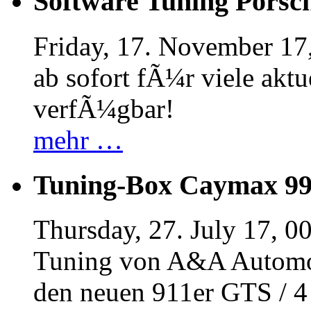
Software Tuning Porsch
Friday, 17. November 17
ab sofort fÃ¼r viele akt
verfÃ¼gbar!
mehr …
Tuning-Box Caymax 9
Thursday, 27. July 17, 0
Tuning von A&A Automob
den neuen 911er GTS / 