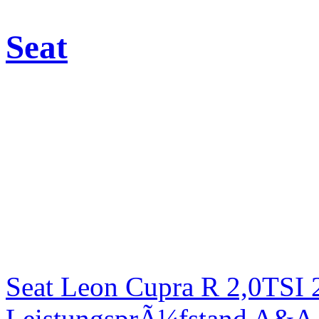
Seat
Seat Leon Cupra R 2,0TSI 
LeistungsprÃ¼fstand A&A 