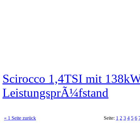
Scirocco 1,4TSI mit 138kW
LeistungsprÃ¼fstand
« 1 Seite zurück
Seite:
1
2
3
4
5
6