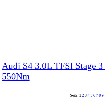
Audi S4 3.0L TFSI Stage 
550Nm
Seite:
1
2
3
4
5
6
7
8
9