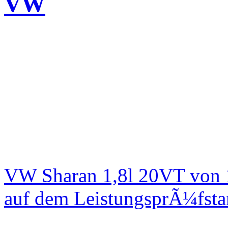
VW
VW Sharan 1,8l 20VT von 
auf dem LeistungsprÃ¼fst