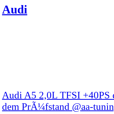
Audi
Audi A5 2,0L TFSI +40PS d
dem PrÃ¼fstand @aa-tunin