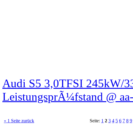
Audi S5 3,0TFSI 245kW/3
LeistungsprÃ¼fstand @ aa-
« 1 Seite zurück
Seite:
1
2
3
4
5
6
7
8
9