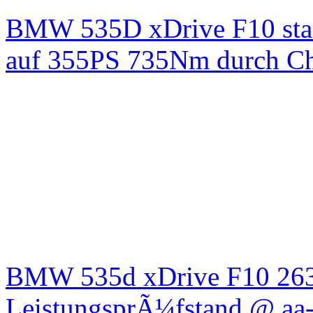
BMW 535D xDrive F10 st
auf 355PS 735Nm durch Chi
BMW 535d xDrive F10 26
LeistungsprÃ¼fstand @ aa-