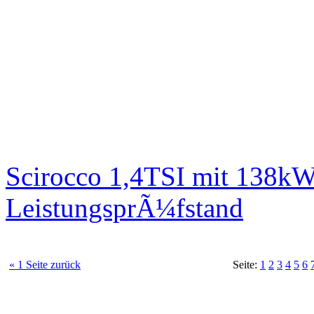
Scirocco 1,4TSI mit 138kW
LeistungsprÃ¼fstand
« 1 Seite zurück
Seite:
1
2
3
4
5
6