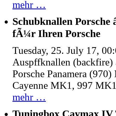
mehr …
Schubknallen Porsche 
fÃ¼r Ihren Porsche
Tuesday, 25. July 17, 00
Auspffknallen (backfire)
Porsche Panamera (970
Cayenne MK1, 997 MK
mehr …
Tuningbox Caymax IV 