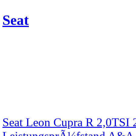
Seat
Seat Leon Cupra R 2,0TSI 
LeistungsprÃ¼fstand A&A 