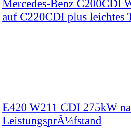
Mercedes-Benz C200CDI W
auf C220CDI plus leichtes
E420 W211 CDI 275kW nac
LeistungsprÃ¼fstand