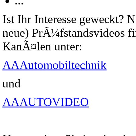
...
Ist Ihr Interesse geweckt?
neue) PrÃ¼fstandsvideos fi
KanÃ¤len unter:
AAAutomobiltechnik
und
AAAUTOVIDEO