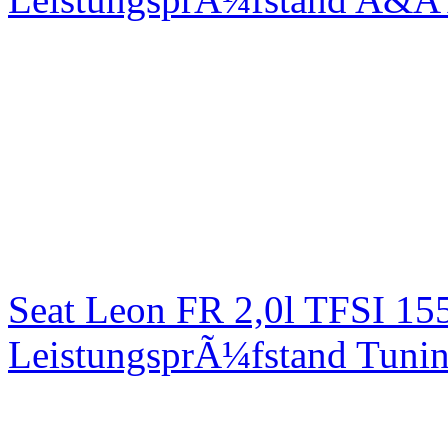
Seat Leon FR 2,0l TFSI 1
LeistungsprÃ¼fstand Tuni