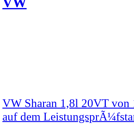
VW
VW Sharan 1,8l 20VT von 
auf dem LeistungsprÃ¼fst