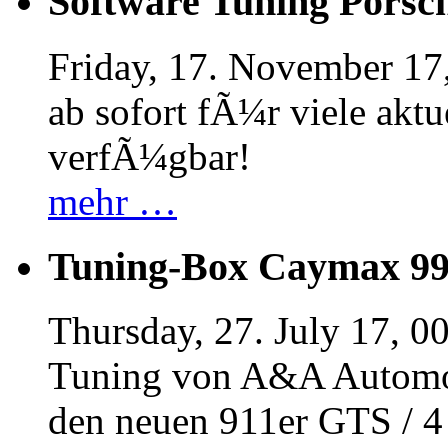
Software Tuning Porsch
Friday, 17. November 17
ab sofort fÃ¼r viele akt
verfÃ¼gbar!
mehr …
Tuning-Box Caymax 9
Thursday, 27. July 17, 0
Tuning von A&A Automob
den neuen 911er GTS / 