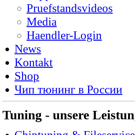
Pruefstandsvideos
Media
Haendler-Login
News
Kontakt
Shop
Чип тюнинг в России
Tuning - unsere Leistu
Chiptuning & Fileservice