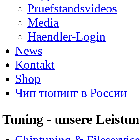
Pruefstandsvideos
Media
Haendler-Login
News
Kontakt
Shop
Чип тюнинг в России
Tuning - unsere Leistu
Chiptuning & Fileservice