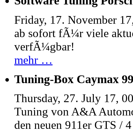
Software Tuning Porsch
Friday, 17. November 17
ab sofort fÃ¼r viele akt
verfÃ¼gbar!
mehr …
Tuning-Box Caymax 9
Thursday, 27. July 17, 0
Tuning von A&A Automob
den neuen 911er GTS / 