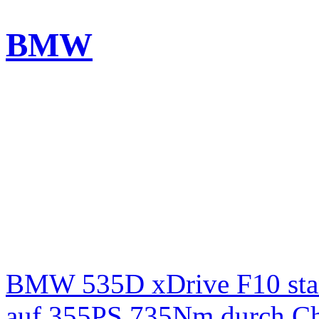
BMW
BMW 535D xDrive F10 st
auf 355PS 735Nm durch Chi