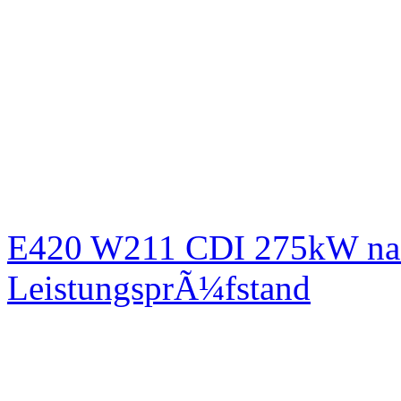
E420 W211 CDI 275kW nac
LeistungsprÃ¼fstand