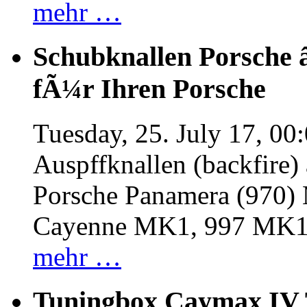
mehr …
Schubknallen Porsche 
fÃ¼r Ihren Porsche
Tuesday, 25. July 17, 00
Auspffknallen (backfire)
Porsche Panamera (970
Cayenne MK1, 997 MK
mehr …
Tuningbox Caymax IV 