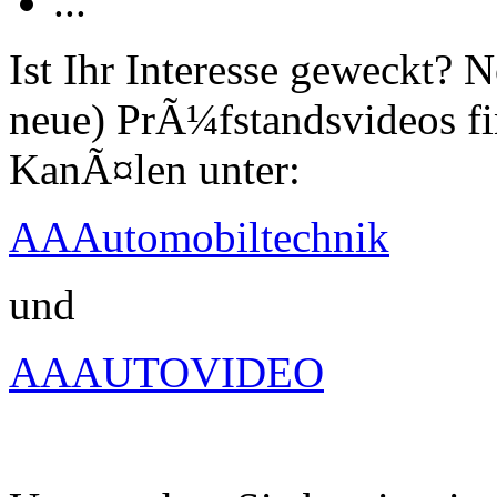
...
Ist Ihr Interesse geweckt?
neue) PrÃ¼fstandsvideos fi
KanÃ¤len unter:
AAAutomobiltechnik
und
AAAUTOVIDEO