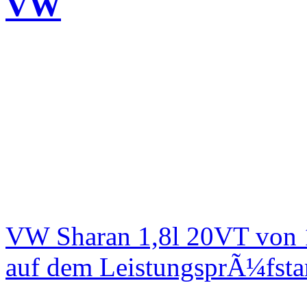
VW
VW Sharan 1,8l 20VT von 
auf dem LeistungsprÃ¼fst