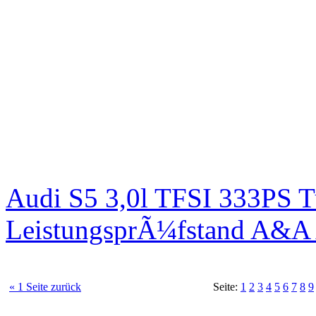
Audi S5 3,0l TFSI 333PS T
LeistungsprÃ¼fstand A&A 
« 1 Seite zurück
Seite:
1
2
3
4
5
6
7
8
9