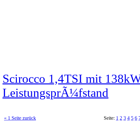
Scirocco 1,4TSI mit 138kW
LeistungsprÃ¼fstand
« 1 Seite zurück
Seite:
1
2
3
4
5
6