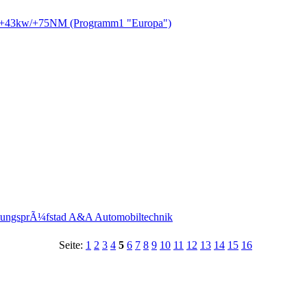
IV +43kw/+75NM (Programm1 "Europa")
istungsprÃ¼fstad A&A Automobiltechnik
Seite:
1
2
3
4
5
6
7
8
9
10
11
12
13
14
15
16