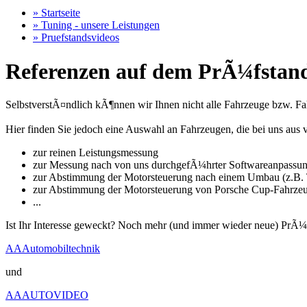
» Startseite
» Tuning - unsere Leistungen
» Pruefstandsvideos
Referenzen auf dem PrÃ¼fstand
SelbstverstÃ¤ndlich kÃ¶nnen wir Ihnen nicht alle Fahrzeuge bzw. Fahr
Hier finden Sie jedoch eine Auswahl an Fahrzeugen, die bei uns a
zur reinen Leistungsmessung
zur Messung nach von uns durchgefÃ¼hrter Softwareanpassu
zur Abstimmung der Motorsteuerung nach einem Umbau (z.B. T
zur Abstimmung der Motorsteuerung von Porsche Cup-Fahrze
...
Ist Ihr Interesse geweckt? Noch mehr (und immer wieder neue) PrÃ¼
AAAutomobiltechnik
und
AAAUTOVIDEO