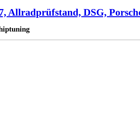
 Allradprüfstand, DSG, Porsch
hiptuning