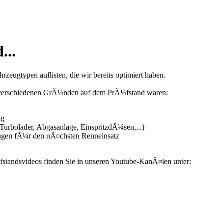
...
zeugtypen auflisten, die wir bereits optimiert haben.
us verschiedenen GrÃ¼nden auf dem PrÃ¼fstand waren:
ng
urbolader, Abgasanlage, EinspritzdÃ¼sen,...)
ugen fÃ¼r den nÃ¤chsten Renneinsatz
fstandsvideos finden Sie in unseren Youtube-KanÃ¤len unter: