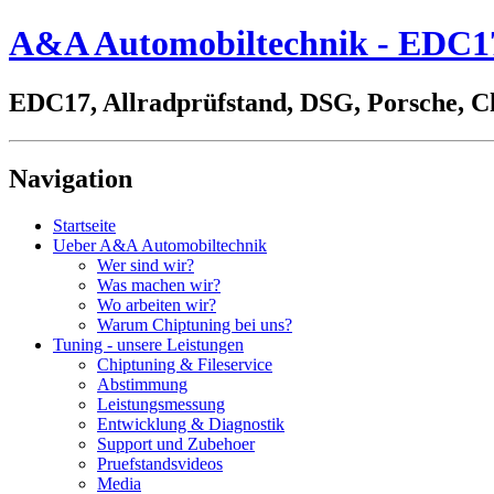
A&A Automobiltechnik - EDC17,
EDC17, Allradprüfstand, DSG, Porsche, C
Navigation
Startseite
Ueber A&A Automobiltechnik
Wer sind wir?
Was machen wir?
Wo arbeiten wir?
Warum Chiptuning bei uns?
Tuning - unsere Leistungen
Chiptuning & Fileservice
Abstimmung
Leistungsmessung
Entwicklung & Diagnostik
Support und Zubehoer
Pruefstandsvideos
Media