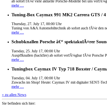
ab sofort fÃ¼r viele aktuelle Porsche-Modelle bei uns verfÃ¼g
mehr …
Tuning-Box Caymax 991 MK2 Carrera GTS / 
Thursday, 27. July 17, 00:00 Uhr
Tuning von A&A Automobiltechnik ab sofort auch fÃ¼r den 
mehr …
Schubknallen Porsche â€“ spektakulÃ¤rer Soun
Tuesday, 25. July 17, 00:00 Uhr
Auspffknallen (backfire) ab sofort verfÃ¼gbar fÃ¼r Pors
mehr …
Tuningbox Caymax IV Typ 718 Boxster / Caym
Tuesday, 04. July 17, 00:00 Uhr
Zuwachs im Shop! Heute: Caymax IV mit digitaler SENT‐Tech
mehr …
» zu allen News
Sie befinden sich hier: