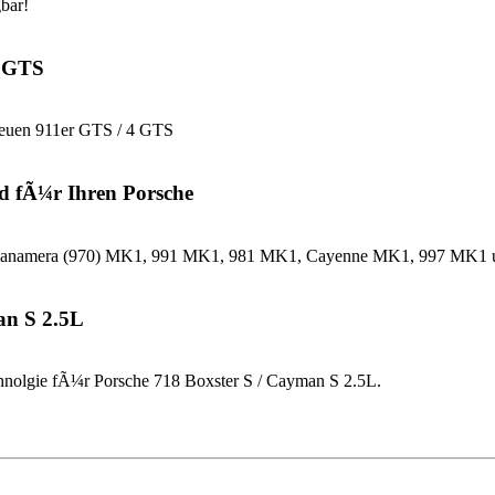
bar!
4 GTS
neuen 911er GTS / 4 GTS
d fÃ¼r Ihren Porsche
che Panamera (970) MK1, 991 MK1, 981 MK1, Cayenne MK1, 997 MK
an S 2.5L
nolgie fÃ¼r Porsche 718 Boxster S / Cayman S 2.5L.