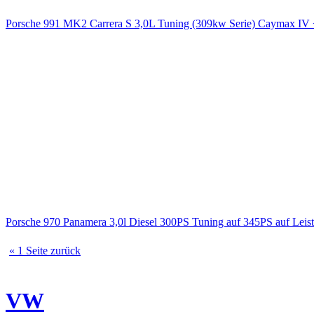
Porsche 991 MK2 Carrera S 3,0L Tuning (309kw Serie) Caymax 
Porsche 970 Panamera 3,0l Diesel 300PS Tuning auf 345PS auf Le
« 1 Seite zurück
VW