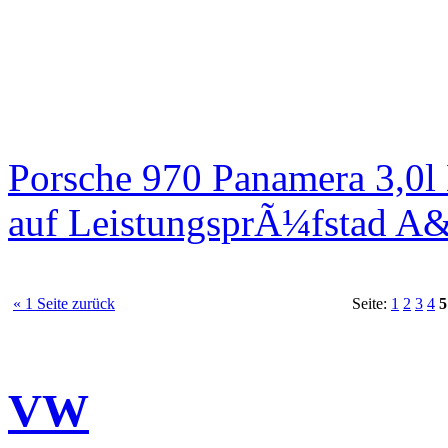
Porsche 970 Panamera 3,0l
auf LeistungsprÃ¼fstad A
« 1 Seite zurück
Seite:
1
2
3
4
5
VW