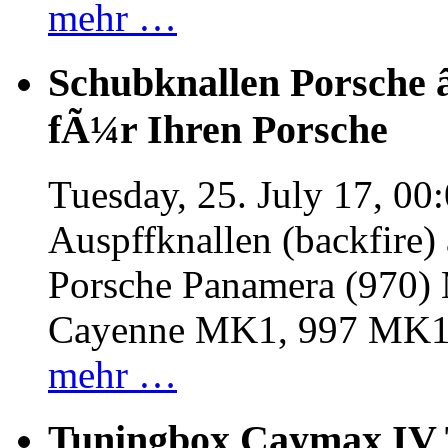
mehr …
Schubknallen Porsche 
fÃ¼r Ihren Porsche
Tuesday, 25. July 17, 00
Auspffknallen (backfire)
Porsche Panamera (970
Cayenne MK1, 997 MK
mehr …
Tuningbox Caymax IV 