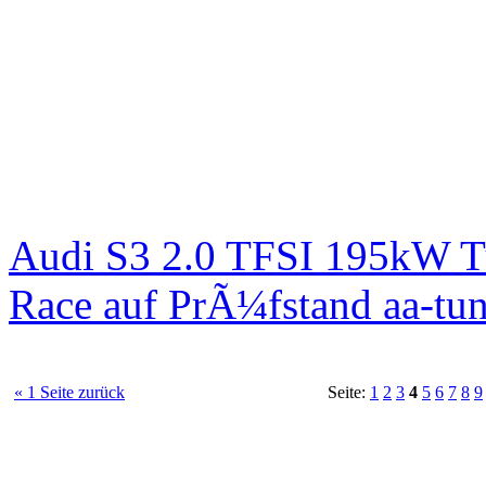
Audi S3 2.0 TFSI 195kW T
Race auf PrÃ¼fstand aa-tun
« 1 Seite zurück
Seite:
1
2
3
4
5
6
7
8
9