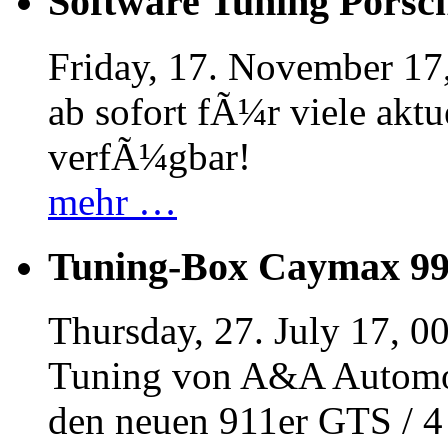
Software Tuning Porsch
Friday, 17. November 17
ab sofort fÃ¼r viele akt
verfÃ¼gbar!
mehr …
Tuning-Box Caymax 9
Thursday, 27. July 17, 0
Tuning von A&A Automob
den neuen 911er GTS / 