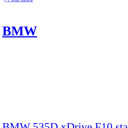
BMW
BMW 535D xDrive F10 st