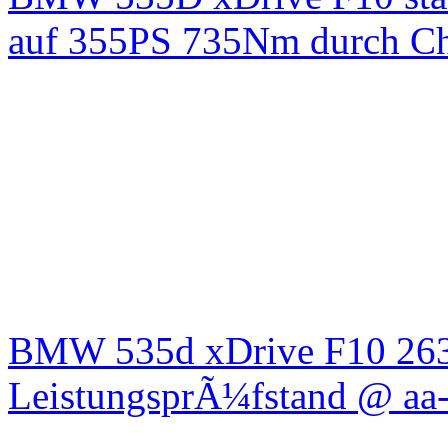
auf 355PS 735Nm durch Chi
BMW 535d xDrive F10 26
LeistungsprÃ¼fstand @ aa-