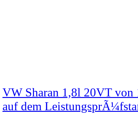
VW Sharan 1,8l 20VT von 
auf dem LeistungsprÃ¼fst