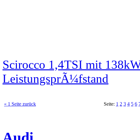
Scirocco 1,4TSI mit 138kW
LeistungsprÃ¼fstand
« 1 Seite zurück
Seite:
1
2
3
4
5
6
Audi