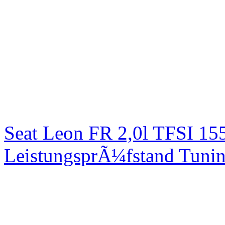
Seat Leon FR 2,0l TFSI 1
LeistungsprÃ¼fstand Tuni