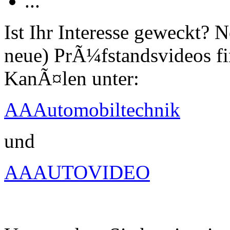
...
Ist Ihr Interesse geweckt?
neue) PrÃ¼fstandsvideos fi
KanÃ¤len unter:
AAAutomobiltechnik
und
AAAUTOVIDEO