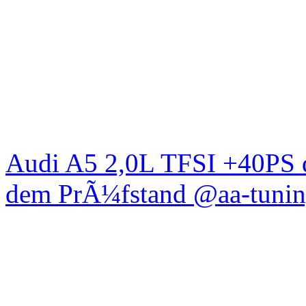
Audi A5 2,0L TFSI +40PS d
dem PrÃ¼fstand @aa-tunin