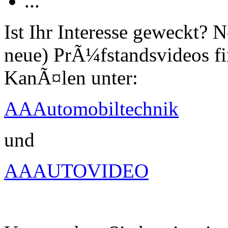
...
Ist Ihr Interesse geweckt?
neue) PrÃ¼fstandsvideos fi
KanÃ¤len unter:
AAAutomobiltechnik
und
AAAUTOVIDEO