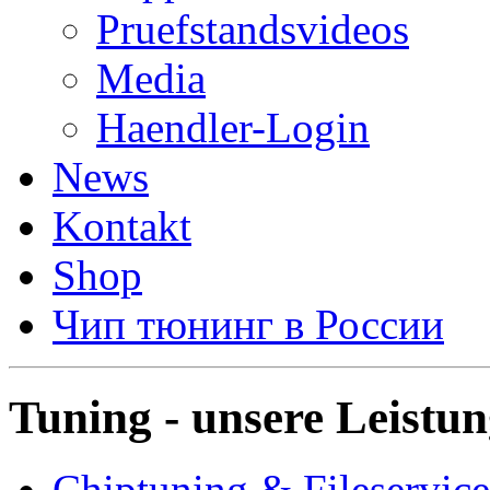
Pruefstandsvideos
Media
Haendler-Login
News
Kontakt
Shop
Чип тюнинг в России
Tuning - unsere Leistu
Chiptuning & Fileservice