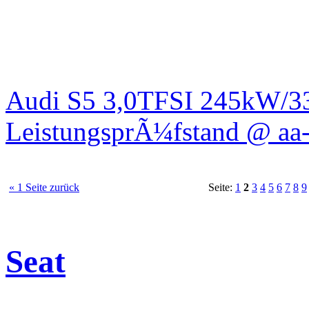
Audi S5 3,0TFSI 245kW/3
LeistungsprÃ¼fstand @ aa-
« 1 Seite zurück
Seite:
1
2
3
4
5
6
7
8
9
Seat