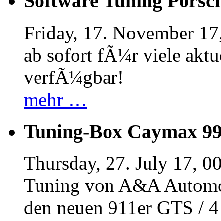
Software Tuning Porsch
Friday, 17. November 17
ab sofort fÃ¼r viele akt
verfÃ¼gbar!
mehr …
Tuning-Box Caymax 9
Thursday, 27. July 17, 0
Tuning von A&A Automob
den neuen 911er GTS / 