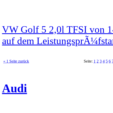
VW Golf 5 2,0l TFSI von 
auf dem LeistungsprÃ¼fst
« 1 Seite zurück
Seite:
1
2
3
4
5
6
Audi