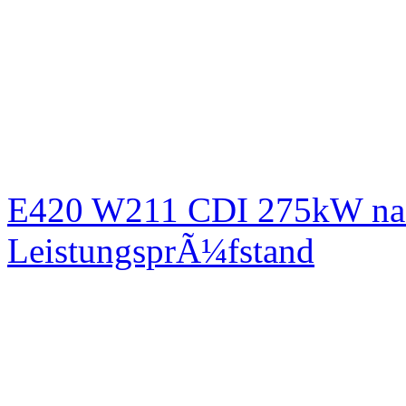
E420 W211 CDI 275kW nac
LeistungsprÃ¼fstand