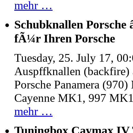
mehr …
Schubknallen Porsche 
fÃ¼r Ihren Porsche
Tuesday, 25. July 17, 00
Auspffknallen (backfire)
Porsche Panamera (970
Cayenne MK1, 997 MK
mehr …
Tuningbox Caymax IV 