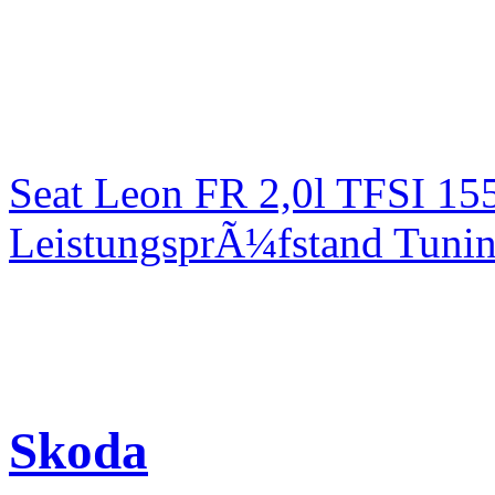
Seat Leon FR 2,0l TFSI 1
LeistungsprÃ¼fstand Tuni
Skoda