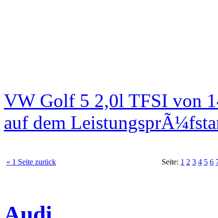
VW Golf 5 2,0l TFSI von 
auf dem LeistungsprÃ¼fst
« 1 Seite zurück
Seite:
1
2
3
4
5
6
Audi