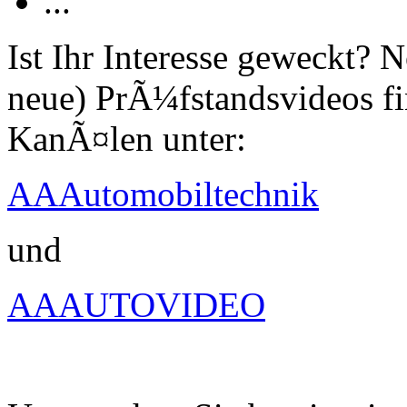
...
Ist Ihr Interesse geweckt?
neue) PrÃ¼fstandsvideos fi
KanÃ¤len unter:
AAAutomobiltechnik
und
AAAUTOVIDEO