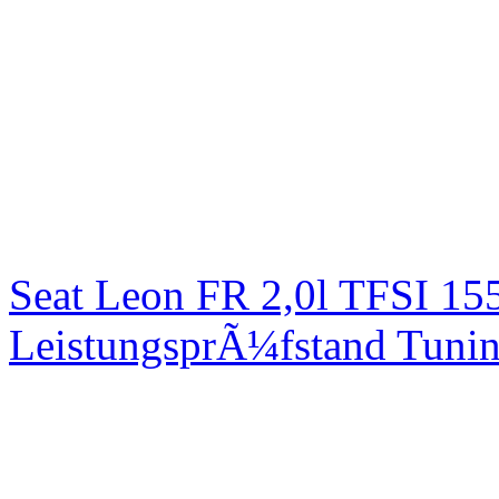
Seat Leon FR 2,0l TFSI 1
LeistungsprÃ¼fstand Tuni