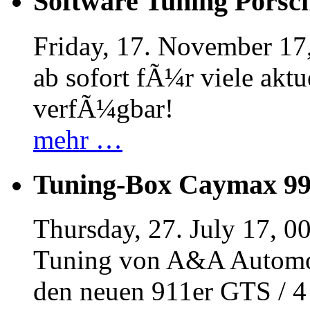
Software Tuning Porsch
Friday, 17. November 17
ab sofort fÃ¼r viele akt
verfÃ¼gbar!
mehr …
Tuning-Box Caymax 9
Thursday, 27. July 17, 0
Tuning von A&A Automob
den neuen 911er GTS / 