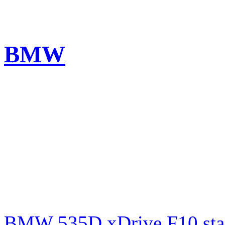
BMW
BMW 535D xDrive F10 st