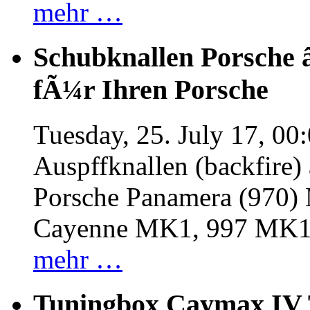
mehr …
Schubknallen Porsche 
fÃ¼r Ihren Porsche
Tuesday, 25. July 17, 00
Auspffknallen (backfire)
Porsche Panamera (970
Cayenne MK1, 997 MK
mehr …
Tuningbox Caymax IV 