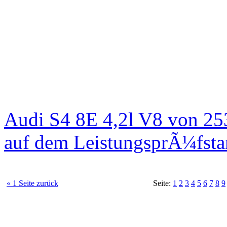
Audi S4 8E 4,2l V8 von 25
auf dem LeistungsprÃ¼fst
« 1 Seite zurück
Seite:
1
2
3
4
5
6
7
8
9