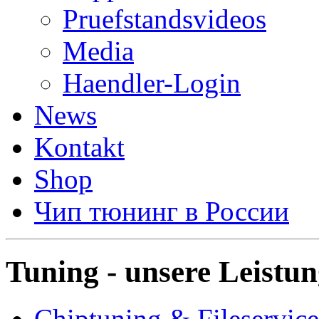
Pruefstandsvideos
Media
Haendler-Login
News
Kontakt
Shop
Чип тюнинг в России
Tuning - unsere Leistu
Chiptuning & Fileservice