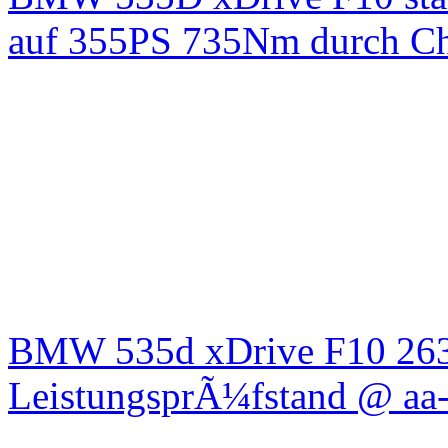
auf 355PS 735Nm durch Chi
BMW 535d xDrive F10 26
LeistungsprÃ¼fstand @ aa-