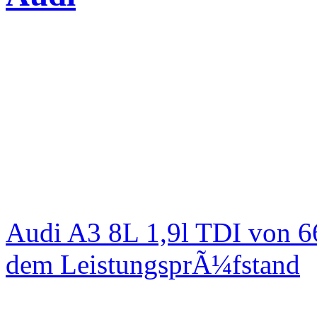
Audi A3 8L 1,9l TDI von 6
dem LeistungsprÃ¼fstand