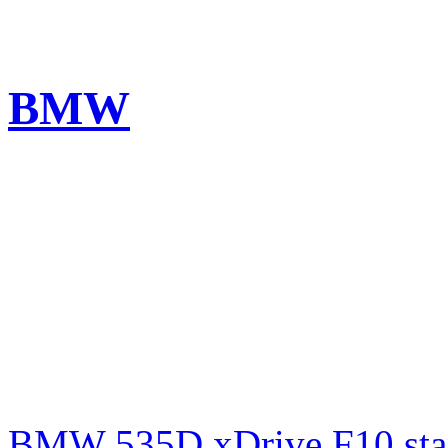
BMW
BMW 535D xDrive F10 st