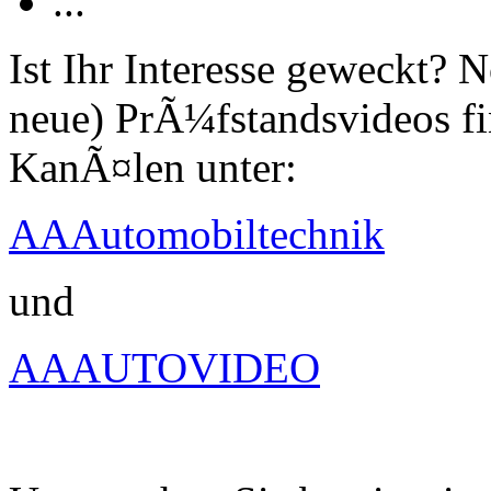
...
Ist Ihr Interesse geweckt?
neue) PrÃ¼fstandsvideos fi
KanÃ¤len unter:
AAAutomobiltechnik
und
AAAUTOVIDEO