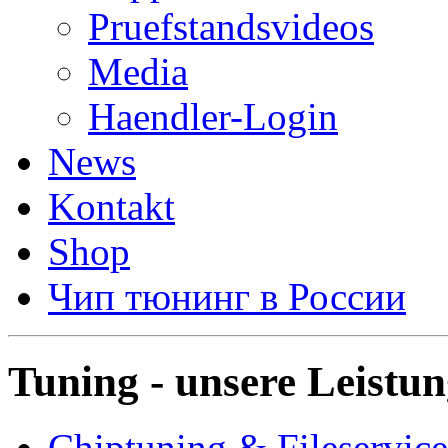
Pruefstandsvideos
Media
Haendler-Login
News
Kontakt
Shop
Чип тюнинг в России
Tuning - unsere Leistu
Chiptuning & Fileservice