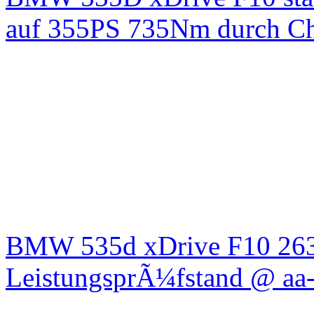
auf 355PS 735Nm durch Chi
BMW 535d xDrive F10 26
LeistungsprÃ¼fstand @ aa-