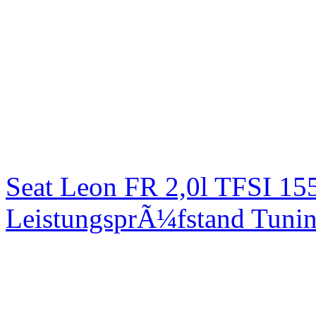
Seat Leon FR 2,0l TFSI 1
LeistungsprÃ¼fstand Tuni