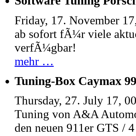
Software Tuning Porsch
Friday, 17. November 17
ab sofort fÃ¼r viele akt
verfÃ¼gbar!
mehr …
Tuning-Box Caymax 9
Thursday, 27. July 17, 0
Tuning von A&A Automob
den neuen 911er GTS / 