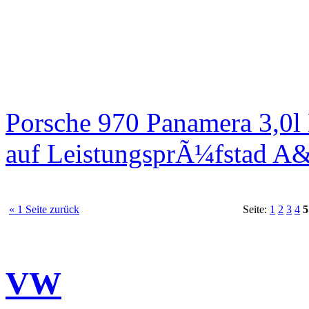
Porsche 970 Panamera 3,0l
auf LeistungsprÃ¼fstad A
« 1 Seite zurück
Seite:
1
2
3
4
5
VW