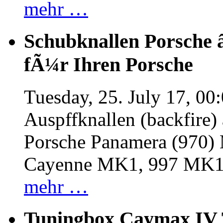
mehr …
Schubknallen Porsche 
fÃ¼r Ihren Porsche
Tuesday, 25. July 17, 00
Auspffknallen (backfire)
Porsche Panamera (970
Cayenne MK1, 997 MK
mehr …
Tuningbox Caymax IV 