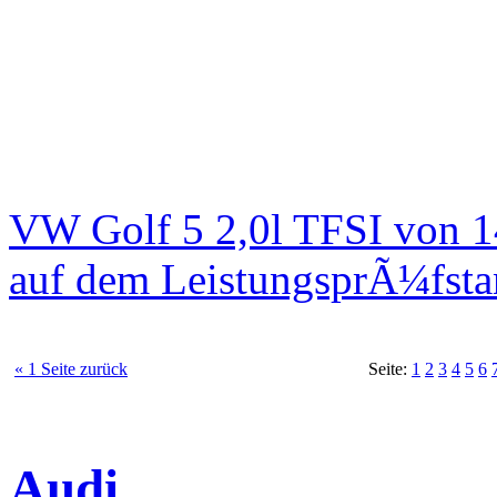
VW Golf 5 2,0l TFSI von 
auf dem LeistungsprÃ¼fst
« 1 Seite zurück
Seite:
1
2
3
4
5
6
Audi