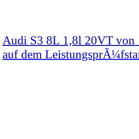
Audi S3 8L 1,8l 20VT von
auf dem LeistungsprÃ¼fst