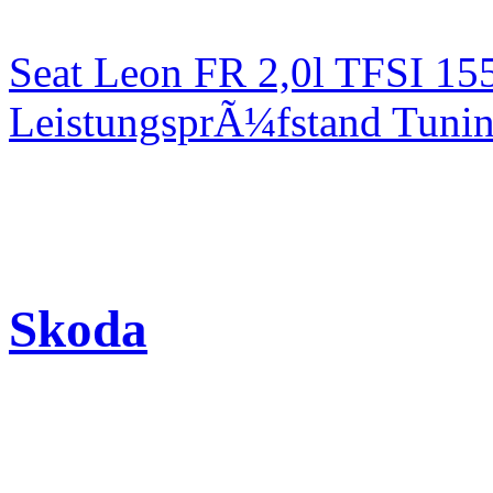
Seat Leon FR 2,0l TFSI 1
LeistungsprÃ¼fstand Tuni
Skoda