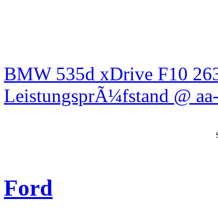
BMW 535d xDrive F10 26
LeistungsprÃ¼fstand @ aa-
Ford