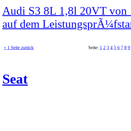
Audi S3 8L 1,8l 20VT von
auf dem LeistungsprÃ¼fst
« 1 Seite zurück
Seite:
1
2
3
4
5
6
7
8
9
Seat