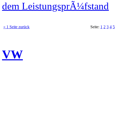
dem LeistungsprÃ¼fstand
« 1 Seite zurück
Seite:
1
2
3
4
5
VW