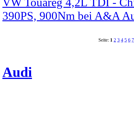
VW Touareg 4,2L TDI - Chi
390PS, 900Nm bei A&A Au
Seite:
1
2
3
4
5
6
7
Audi