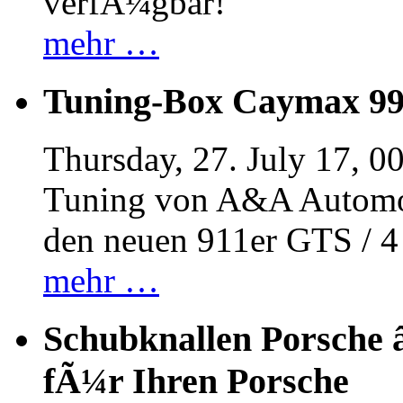
verfÃ¼gbar!
mehr …
Tuning-Box Caymax 9
Thursday, 27. July 17, 0
Tuning von A&A Automob
den neuen 911er GTS / 
mehr …
Schubknallen Porsche 
fÃ¼r Ihren Porsche