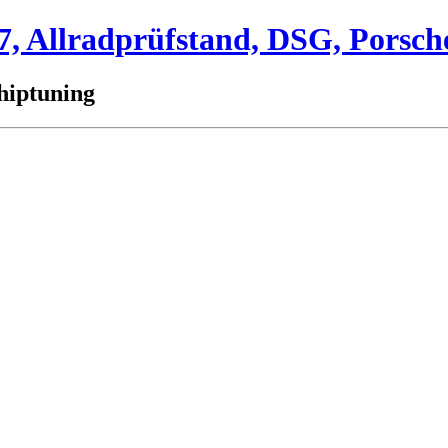
 Allradprüfstand, DSG, Porsch
hiptuning