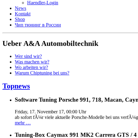
Haendler-Login
News
Kontakt
Shop
Чип тюнинг в России
Ueber A&A Automobiltechnik
Wer sind wir?
Was machen wir?
Wo arbeiten wir?
Warum Chiptuning bei uns?
Topnews
Software Tuning Porsche 991, 718, Macan, Caym
Friday, 17. November 17, 00:00 Uhr
ab sofort fÃ¼r viele aktuelle Porsche-Modelle bei uns verfÃ¼g
mehr …
Tuning-Box Caymax 991 MK2 Carrera GTS / 