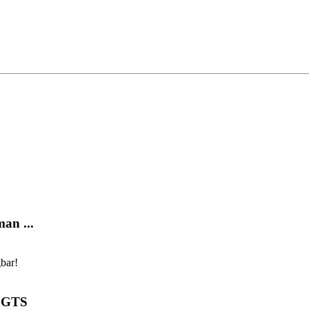
an ...
bar!
4 GTS