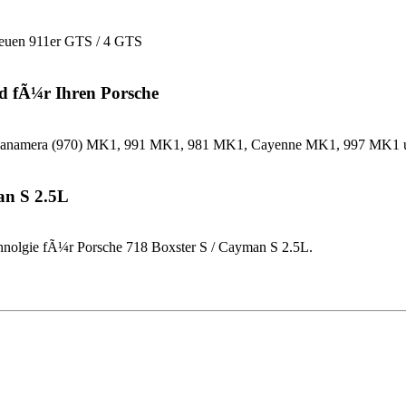
neuen 911er GTS / 4 GTS
d fÃ¼r Ihren Porsche
che Panamera (970) MK1, 991 MK1, 981 MK1, Cayenne MK1, 997 MK
an S 2.5L
nolgie fÃ¼r Porsche 718 Boxster S / Cayman S 2.5L.