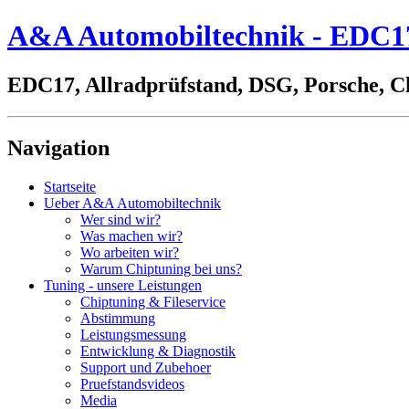
A&A Automobiltechnik - EDC17,
EDC17, Allradprüfstand, DSG, Porsche, C
Navigation
Startseite
Ueber A&A Automobiltechnik
Wer sind wir?
Was machen wir?
Wo arbeiten wir?
Warum Chiptuning bei uns?
Tuning - unsere Leistungen
Chiptuning & Fileservice
Abstimmung
Leistungsmessung
Entwicklung & Diagnostik
Support und Zubehoer
Pruefstandsvideos
Media