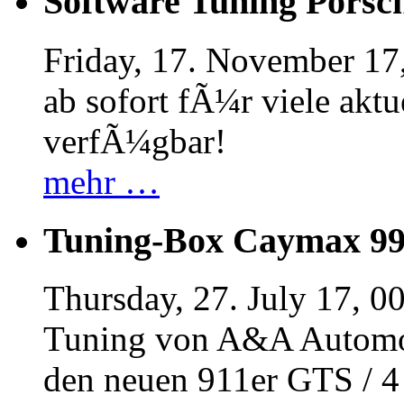
Software Tuning Porsch
Friday, 17. November 17
ab sofort fÃ¼r viele akt
verfÃ¼gbar!
mehr …
Tuning-Box Caymax 9
Thursday, 27. July 17, 0
Tuning von A&A Automob
den neuen 911er GTS / 