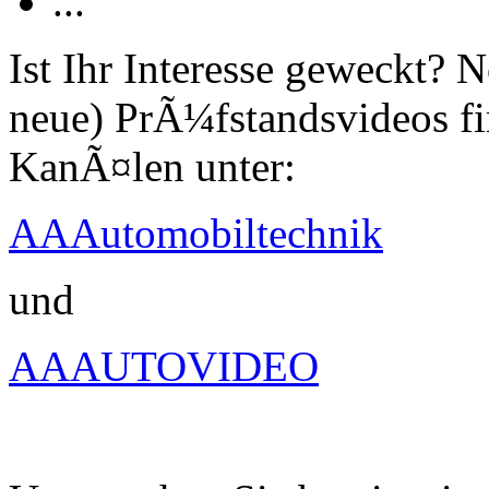
...
Ist Ihr Interesse geweckt?
neue) PrÃ¼fstandsvideos fi
KanÃ¤len unter:
AAAutomobiltechnik
und
AAAUTOVIDEO