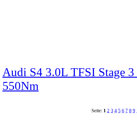
Audi S4 3.0L TFSI Stage 
550Nm
Seite:
1
2
3
4
5
6
7
8
9