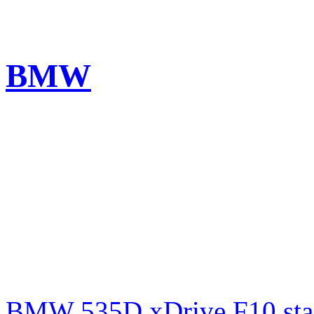
BMW
BMW 535D xDrive F10 st