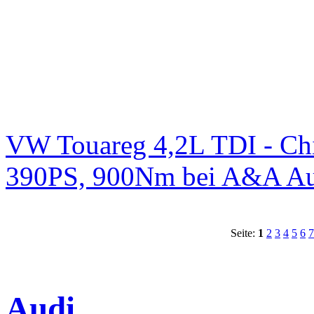
VW Touareg 4,2L TDI - Chi
390PS, 900Nm bei A&A Au
Seite:
1
2
3
4
5
6
7
Audi