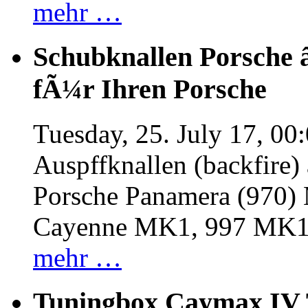
mehr …
Schubknallen Porsche 
fÃ¼r Ihren Porsche
Tuesday, 25. July 17, 00
Auspffknallen (backfire)
Porsche Panamera (970
Cayenne MK1, 997 MK
mehr …
Tuningbox Caymax IV 