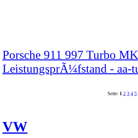
Porsche 911 997 Turbo MK
LeistungsprÃ¼fstand - aa-t
Seite:
1
2
3
4
5
VW