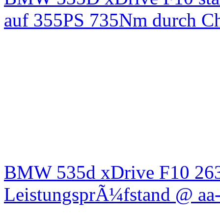
auf 355PS 735Nm durch Chi
BMW 535d xDrive F10 26
LeistungsprÃ¼fstand @ aa-