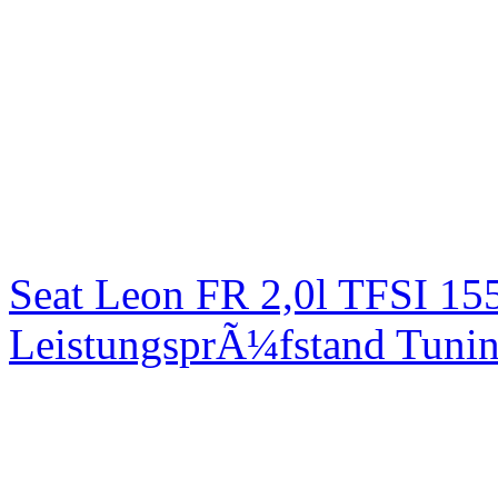
Seat Leon FR 2,0l TFSI 1
LeistungsprÃ¼fstand Tuni