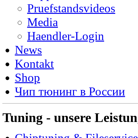
Pruefstandsvideos
Media
Haendler-Login
News
Kontakt
Shop
Чип тюнинг в России
Tuning - unsere Leistu
Chiptuning & Fileservice