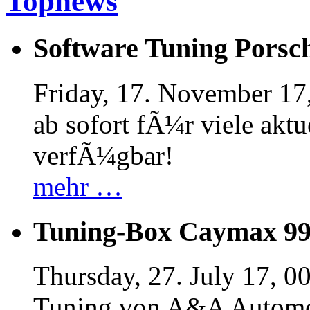
Topnews
Software Tuning Porsch
Friday, 17. November 17
ab sofort fÃ¼r viele akt
verfÃ¼gbar!
mehr …
Tuning-Box Caymax 9
Thursday, 27. July 17, 0
Tuning von A&A Automob