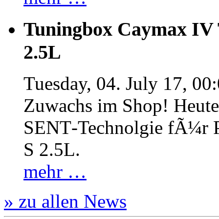
Tuningbox Caymax IV 
2.5L
Tuesday, 04. July 17, 00
Zuwachs im Shop! Heute:
SENT‐Technolgie fÃ¼r P
S 2.5L.
mehr …
» zu allen News