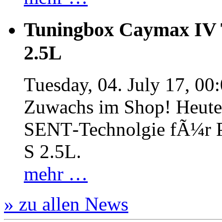
Tuningbox Caymax IV 
2.5L
Tuesday, 04. July 17, 00
Zuwachs im Shop! Heute:
SENT‐Technolgie fÃ¼r P
S 2.5L.
mehr …
» zu allen News