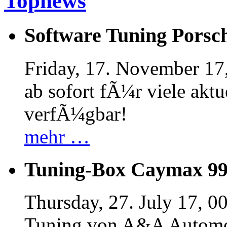
Topnews
Software Tuning Porsch
Friday, 17. November 17
ab sofort fÃ¼r viele akt
verfÃ¼gbar!
mehr …
Tuning-Box Caymax 9
Thursday, 27. July 17, 0
Tuning von A&A Automob