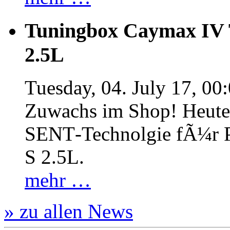
Tuningbox Caymax IV 
2.5L
Tuesday, 04. July 17, 00
Zuwachs im Shop! Heute:
SENT‐Technolgie fÃ¼r P
S 2.5L.
mehr …
» zu allen News