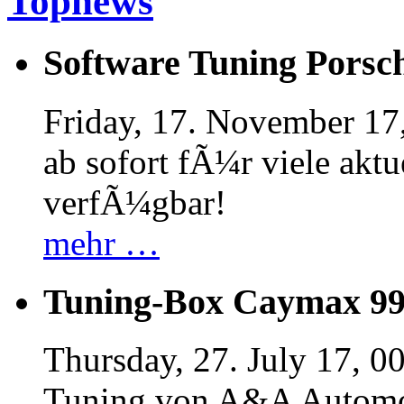
Topnews
Software Tuning Porsch
Friday, 17. November 17
ab sofort fÃ¼r viele akt
verfÃ¼gbar!
mehr …
Tuning-Box Caymax 9
Thursday, 27. July 17, 0
Tuning von A&A Automob