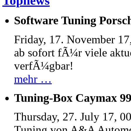
Topnews
Software Tuning Porsch
Friday, 17. November 17
ab sofort fÃ¼r viele akt
verfÃ¼gbar!
mehr …
Tuning-Box Caymax 9
Thursday, 27. July 17, 0
Tuning von A&A Automob