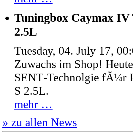
Tuningbox Caymax IV 
2.5L
Tuesday, 04. July 17, 00
Zuwachs im Shop! Heute:
SENT‐Technolgie fÃ¼r P
S 2.5L.
mehr …
» zu allen News