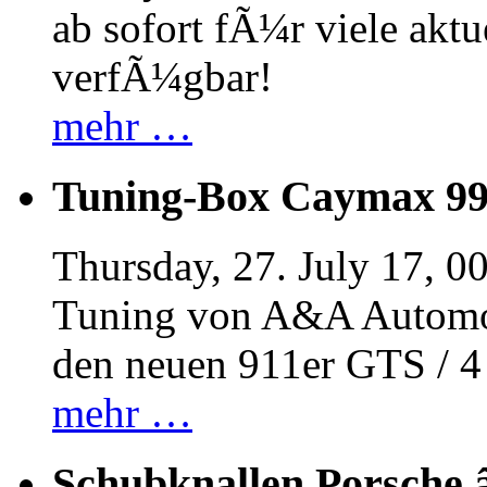
ab sofort fÃ¼r viele akt
verfÃ¼gbar!
mehr …
Tuning-Box Caymax 9
Thursday, 27. July 17, 0
Tuning von A&A Automob
den neuen 911er GTS / 
mehr …
Schubknallen Porsche 