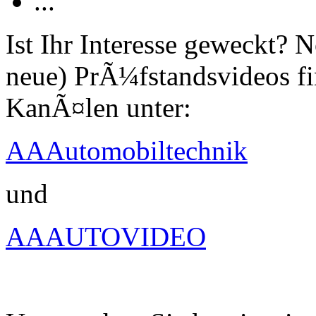
...
Ist Ihr Interesse geweckt?
neue) PrÃ¼fstandsvideos fi
KanÃ¤len unter:
AAAutomobiltechnik
und
AAAUTOVIDEO