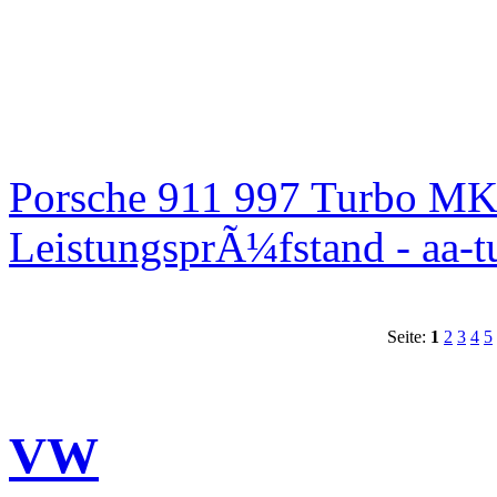
Porsche 911 997 Turbo MK
LeistungsprÃ¼fstand - aa-t
Seite:
1
2
3
4
5
VW