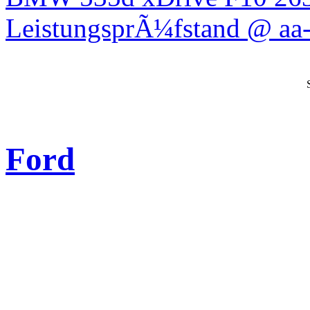
LeistungsprÃ¼fstand @ aa-
Ford