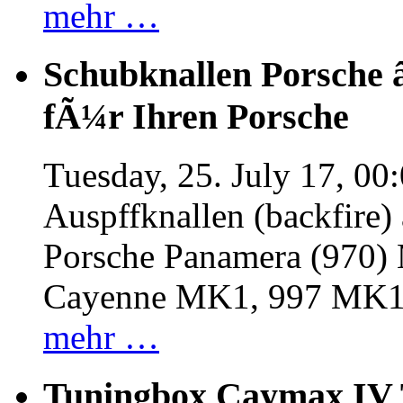
mehr …
Schubknallen Porsche 
fÃ¼r Ihren Porsche
Tuesday, 25. July 17, 00
Auspffknallen (backfire)
Porsche Panamera (970
Cayenne MK1, 997 MK
mehr …
Tuningbox Caymax IV 