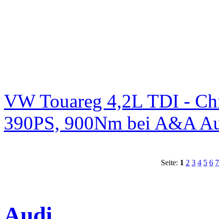
VW Touareg 4,2L TDI - Chi
390PS, 900Nm bei A&A Au
Seite:
1
2
3
4
5
6
7
Audi