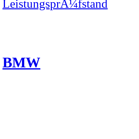
LeistungsprÃ¼fstand
BMW