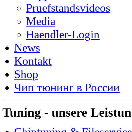
Pruefstandsvideos
Media
Haendler-Login
News
Kontakt
Shop
Чип тюнинг в России
Tuning - unsere Leistu
Chiptuning & Fileservice