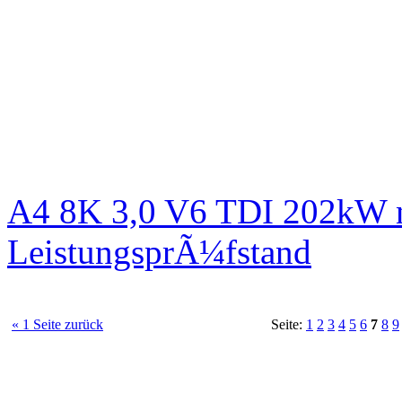
A4 8K 3,0 V6 TDI 202kW n
LeistungsprÃ¼fstand
« 1 Seite zurück
Seite:
1
2
3
4
5
6
7
8
9