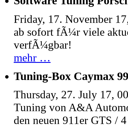
Software Tuning Porsch
Friday, 17. November 17
ab sofort fÃ¼r viele akt
verfÃ¼gbar!
mehr …
Tuning-Box Caymax 9
Thursday, 27. July 17, 0
Tuning von A&A Automob
den neuen 911er GTS / 