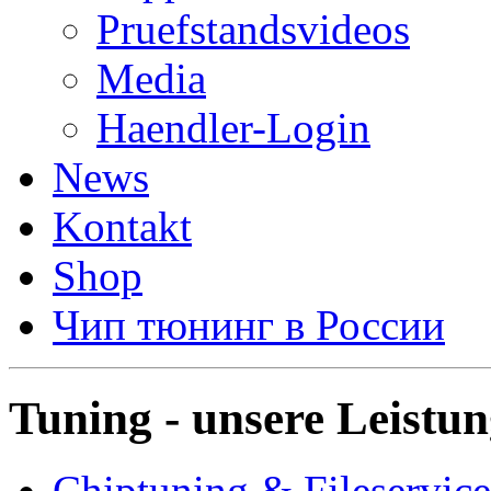
Pruefstandsvideos
Media
Haendler-Login
News
Kontakt
Shop
Чип тюнинг в России
Tuning - unsere Leistu
Chiptuning & Fileservice