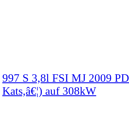
997 S 3,8l FSI MJ 2009
Kats,â€¦) auf 308kW