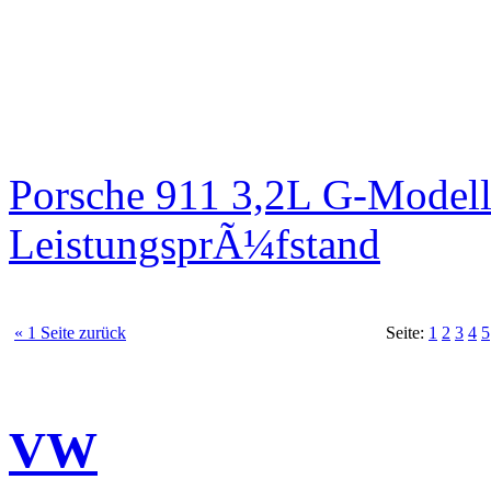
Porsche 911 3,2L G-Modell
LeistungsprÃ¼fstand
« 1 Seite zurück
Seite:
1
2
3
4
5
VW