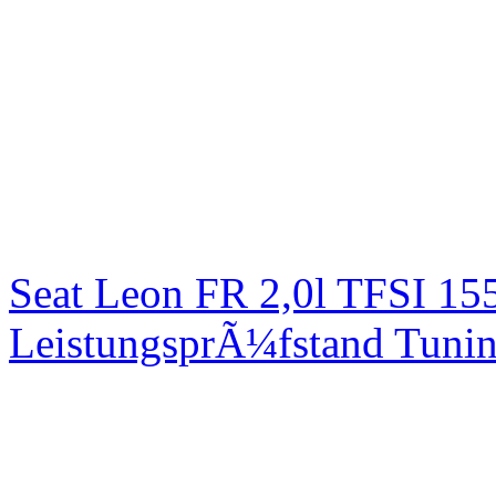
Seat Leon FR 2,0l TFSI 1
LeistungsprÃ¼fstand Tuni