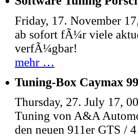
Software Tuning Porsch
Friday, 17. November 17
ab sofort fÃ¼r viele akt
verfÃ¼gbar!
mehr …
Tuning-Box Caymax 9
Thursday, 27. July 17, 0
Tuning von A&A Automob
den neuen 911er GTS / 