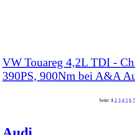
VW Touareg 4,2L TDI - Chi
390PS, 900Nm bei A&A Au
Seite:
1
2
3
4
5
6
7
Audi