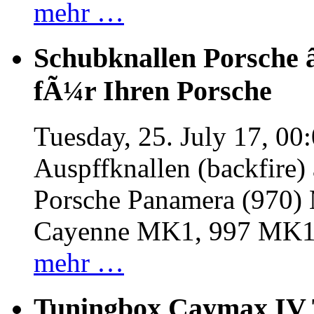
mehr …
Schubknallen Porsche 
fÃ¼r Ihren Porsche
Tuesday, 25. July 17, 00
Auspffknallen (backfire)
Porsche Panamera (970
Cayenne MK1, 997 MK
mehr …
Tuningbox Caymax IV 