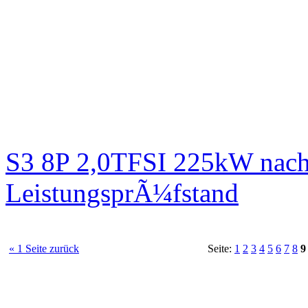
S3 8P 2,0TFSI 225kW nach
LeistungsprÃ¼fstand
« 1 Seite zurück
Seite:
1
2
3
4
5
6
7
8
9