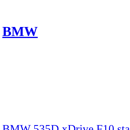
BMW
BMW 535D xDrive F10 st