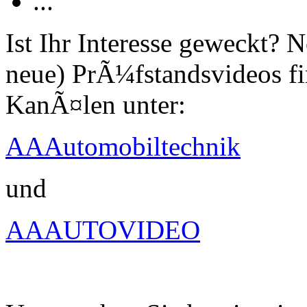
...
Ist Ihr Interesse geweckt?
neue) PrÃ¼fstandsvideos fi
KanÃ¤len unter:
AAAutomobiltechnik
und
AAAUTOVIDEO