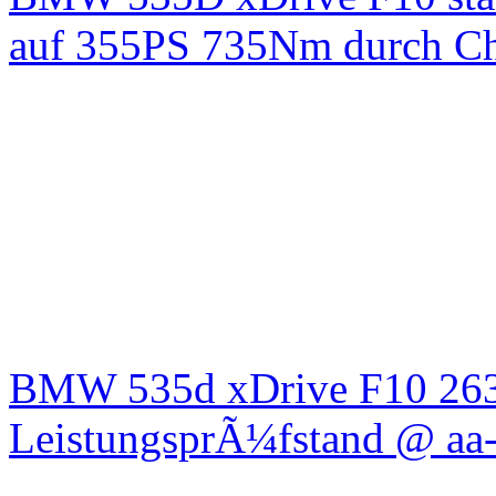
auf 355PS 735Nm durch Chi
BMW 535d xDrive F10 26
LeistungsprÃ¼fstand @ aa-