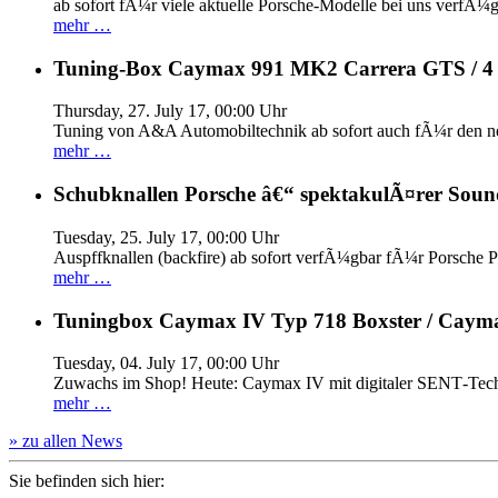
ab sofort fÃ¼r viele aktuelle Porsche-Modelle bei uns verfÃ¼g
mehr …
Tuning-Box Caymax 991 MK2 Carrera GTS / 
Thursday, 27. July 17, 00:00 Uhr
Tuning von A&A Automobiltechnik ab sofort auch fÃ¼r den 
mehr …
Schubknallen Porsche â€“ spektakulÃ¤rer Soun
Tuesday, 25. July 17, 00:00 Uhr
Auspffknallen (backfire) ab sofort verfÃ¼gbar fÃ¼r Pors
mehr …
Tuningbox Caymax IV Typ 718 Boxster / Caym
Tuesday, 04. July 17, 00:00 Uhr
Zuwachs im Shop! Heute: Caymax IV mit digitaler SENT‐Tech
mehr …
» zu allen News
Sie befinden sich hier: