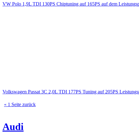
VW Polo 1,9L TDI 130PS Chiptuning auf 165PS auf dem Leistungsp
Volkswagen Passat 3C 2,0L TDI 177PS Tuning auf 205PS Leistun
« 1 Seite zurück
Audi