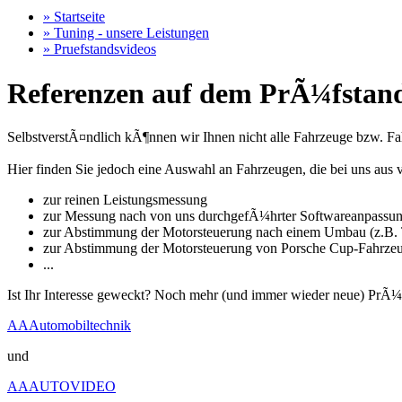
» Startseite
» Tuning - unsere Leistungen
» Pruefstandsvideos
Referenzen auf dem PrÃ¼fstand
SelbstverstÃ¤ndlich kÃ¶nnen wir Ihnen nicht alle Fahrzeuge bzw. Fahr
Hier finden Sie jedoch eine Auswahl an Fahrzeugen, die bei uns a
zur reinen Leistungsmessung
zur Messung nach von uns durchgefÃ¼hrter Softwareanpassu
zur Abstimmung der Motorsteuerung nach einem Umbau (z.B. T
zur Abstimmung der Motorsteuerung von Porsche Cup-Fahrze
...
Ist Ihr Interesse geweckt? Noch mehr (und immer wieder neue) PrÃ¼
AAAutomobiltechnik
und
AAAUTOVIDEO