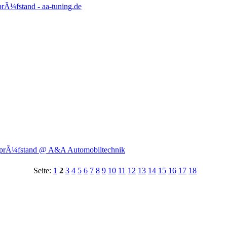
rÃ¼fstand - aa-tuning.de
gsprÃ¼fstand @ A&A Automobiltechnik
Seite:
1
2
3
4
5
6
7
8
9
10
11
12
13
14
15
16
17
18