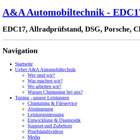
A&A Automobiltechnik - EDC17,
EDC17, Allradprüfstand, DSG, Porsche, C
Navigation
Startseite
Ueber A&A Automobiltechnik
Wer sind wir?
Was machen wir?
Wo arbeiten wir?
Warum Chiptuning bei uns?
Tuning - unsere Leistungen
Chiptuning & Fileservice
Abstimmung
Leistungsmessung
Entwicklung & Diagnostik
Support und Zubehoer
Pruefstandsvideos
Media