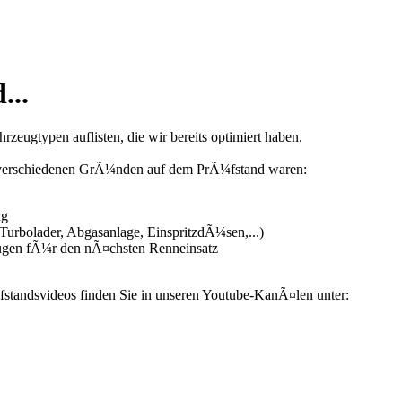
...
zeugtypen auflisten, die wir bereits optimiert haben.
us verschiedenen GrÃ¼nden auf dem PrÃ¼fstand waren:
ng
urbolader, Abgasanlage, EinspritzdÃ¼sen,...)
ugen fÃ¼r den nÃ¤chsten Renneinsatz
fstandsvideos finden Sie in unseren Youtube-KanÃ¤len unter: