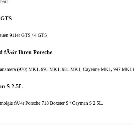
bar!
4 GTS
neuen 911er GTS / 4 GTS
d fÃ¼r Ihren Porsche
che Panamera (970) MK1, 991 MK1, 981 MK1, Cayenne MK1, 997 MK
an S 2.5L
nolgie fÃ¼r Porsche 718 Boxster S / Cayman S 2.5L.