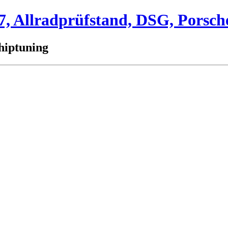
 Allradprüfstand, DSG, Porsch
hiptuning