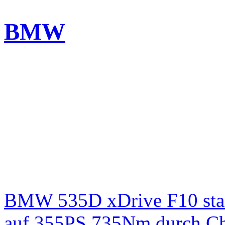
BMW
BMW 535D xDrive F10 st
auf 355PS 735Nm durch Chi