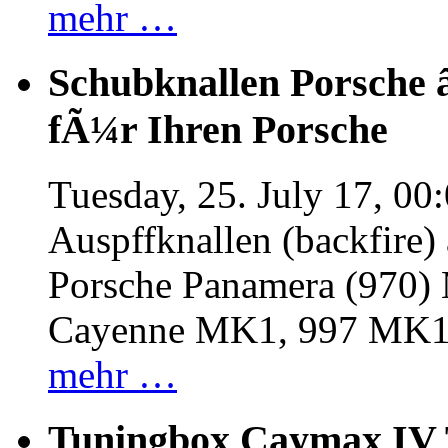
mehr …
Schubknallen Porsche 
fÃ¼r Ihren Porsche
Tuesday, 25. July 17, 00
Auspffknallen (backfire)
Porsche Panamera (970
Cayenne MK1, 997 MK
mehr …
Tuningbox Caymax IV 