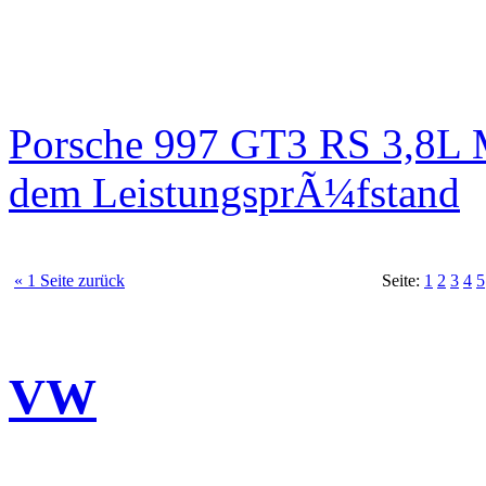
Porsche 997 GT3 RS 3,8L 
dem LeistungsprÃ¼fstand
« 1 Seite zurück
Seite:
1
2
3
4
5
VW