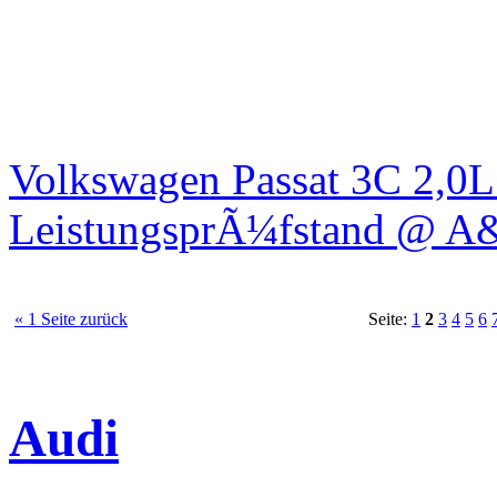
Volkswagen Passat 3C 2,0
LeistungsprÃ¼fstand @ A
« 1 Seite zurück
Seite:
1
2
3
4
5
6
Audi