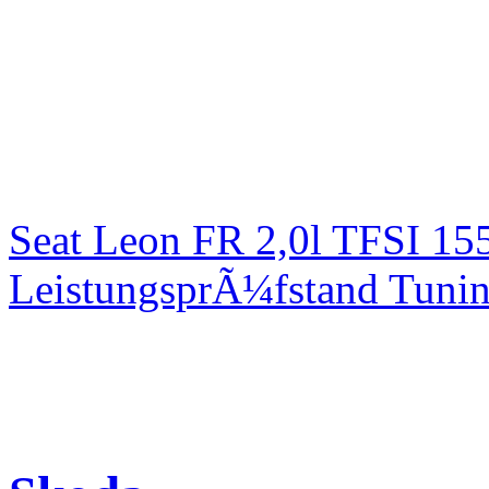
Seat Leon FR 2,0l TFSI 1
LeistungsprÃ¼fstand Tuni