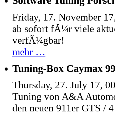
Software Tuning Porsch
Friday, 17. November 17
ab sofort fÃ¼r viele akt
verfÃ¼gbar!
mehr …
Tuning-Box Caymax 9
Thursday, 27. July 17, 0
Tuning von A&A Automob
den neuen 911er GTS / 