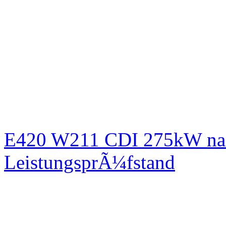
E420 W211 CDI 275kW nac
LeistungsprÃ¼fstand