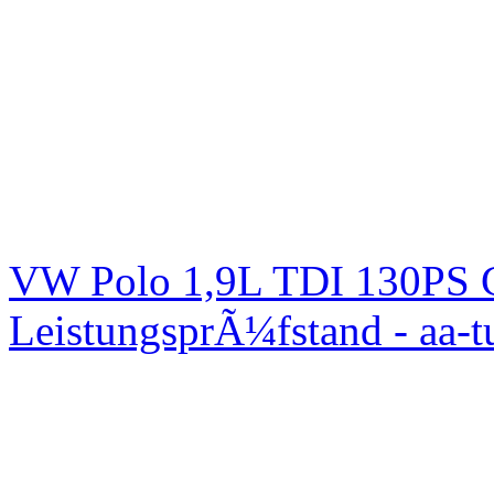
VW Polo 1,9L TDI 130PS C
LeistungsprÃ¼fstand - aa-t