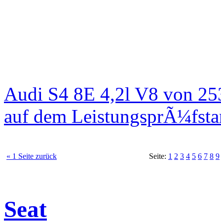
Audi S4 8E 4,2l V8 von 25
auf dem LeistungsprÃ¼fst
« 1 Seite zurück
Seite:
1
2
3
4
5
6
7
8
9
Seat