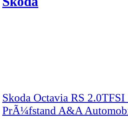
Skoda
Skoda Octavia RS 2.0TFSI
PrÃ¼fstand A&A Automobi