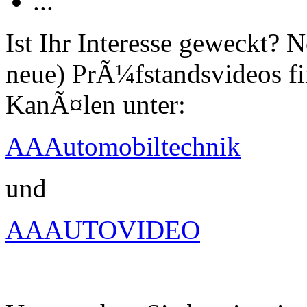
...
Ist Ihr Interesse geweckt?
neue) PrÃ¼fstandsvideos fi
KanÃ¤len unter:
AAAutomobiltechnik
und
AAAUTOVIDEO