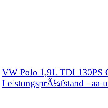
VW Polo 1,9L TDI 130PS C
LeistungsprÃ¼fstand - aa-t