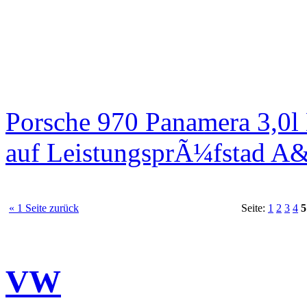
Porsche 970 Panamera 3,0l
auf LeistungsprÃ¼fstad A
« 1 Seite zurück
Seite:
1
2
3
4
5
VW