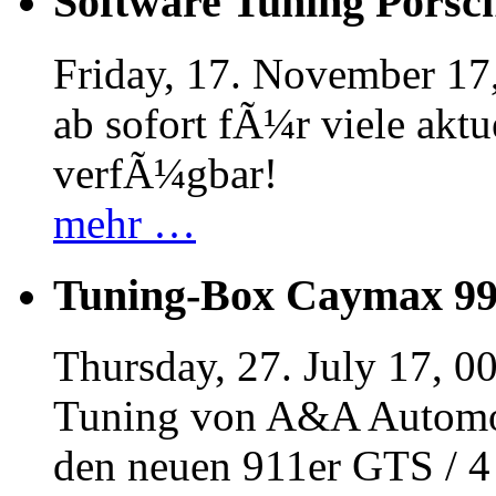
Software Tuning Porsch
Friday, 17. November 17
ab sofort fÃ¼r viele akt
verfÃ¼gbar!
mehr …
Tuning-Box Caymax 9
Thursday, 27. July 17, 0
Tuning von A&A Automob
den neuen 911er GTS / 