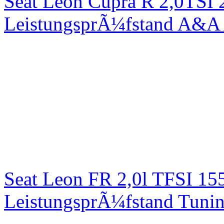
Seat Leon Cupra R 2,0TSI 
LeistungsprÃ¼fstand A&A 
Seat Leon FR 2,0l TFSI 1
LeistungsprÃ¼fstand Tuni