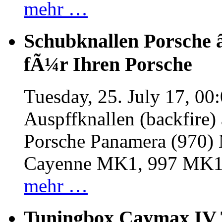
mehr …
Schubknallen Porsche 
fÃ¼r Ihren Porsche
Tuesday, 25. July 17, 00
Auspffknallen (backfire)
Porsche Panamera (970
Cayenne MK1, 997 MK
mehr …
Tuningbox Caymax IV 