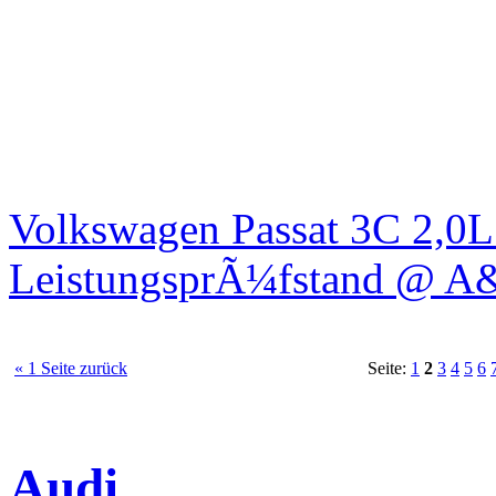
Volkswagen Passat 3C 2,0
LeistungsprÃ¼fstand @ A
« 1 Seite zurück
Seite:
1
2
3
4
5
6
Audi