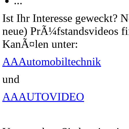
...
Ist Ihr Interesse geweckt?
neue) PrÃ¼fstandsvideos fi
KanÃ¤len unter:
AAAutomobiltechnik
und
AAAUTOVIDEO