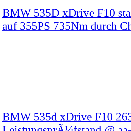
BMW 535D xDrive F10 st
auf 355PS 735Nm durch Chi
BMW 535d xDrive F10 26
LeistungsprÃ¼fstand @ aa-