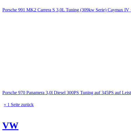
Porsche 991 MK2 Carrera S 3,0L Tuning (309kw Serie) Caymax 
Porsche 970 Panamera 3,0l Diesel 300PS Tuning auf 345PS auf Le
« 1 Seite zurück
VW