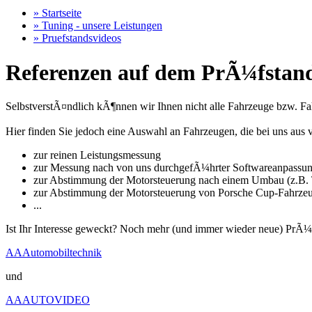
» Startseite
» Tuning - unsere Leistungen
» Pruefstandsvideos
Referenzen auf dem PrÃ¼fstand
SelbstverstÃ¤ndlich kÃ¶nnen wir Ihnen nicht alle Fahrzeuge bzw. Fahr
Hier finden Sie jedoch eine Auswahl an Fahrzeugen, die bei uns a
zur reinen Leistungsmessung
zur Messung nach von uns durchgefÃ¼hrter Softwareanpassu
zur Abstimmung der Motorsteuerung nach einem Umbau (z.B. T
zur Abstimmung der Motorsteuerung von Porsche Cup-Fahrze
...
Ist Ihr Interesse geweckt? Noch mehr (und immer wieder neue) PrÃ¼
AAAutomobiltechnik
und
AAAUTOVIDEO