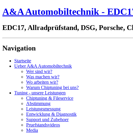
A&A Automobiltechnik - EDC17,
EDC17, Allradprüfstand, DSG, Porsche, C
Navigation
Startseite
Ueber A&A Automobiltechnik
Wer sind wir?
Was machen wir?
Wo arbeiten wir?
Warum Chiptuning bei uns?
Tuning - unsere Leistungen
Chiptuning & Fileservice
Abstimmung
Leistungsmessung
Entwicklung & Diagnostik
Support und Zubehoer
Pruefstandsvideos
Media