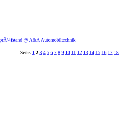
gsprÃ¼fstand @ A&A Automobiltechnik
Seite:
1
2
3
4
5
6
7
8
9
10
11
12
13
14
15
16
17
18