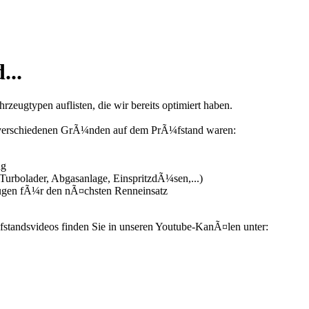
...
zeugtypen auflisten, die wir bereits optimiert haben.
us verschiedenen GrÃ¼nden auf dem PrÃ¼fstand waren:
ng
urbolader, Abgasanlage, EinspritzdÃ¼sen,...)
ugen fÃ¼r den nÃ¤chsten Renneinsatz
fstandsvideos finden Sie in unseren Youtube-KanÃ¤len unter: