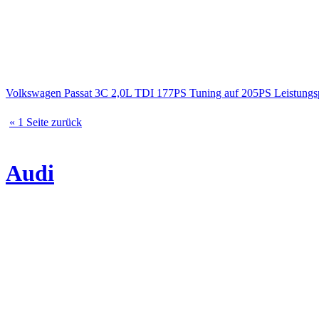
Volkswagen Passat 3C 2,0L TDI 177PS Tuning auf 205PS Leistun
« 1 Seite zurück
Audi