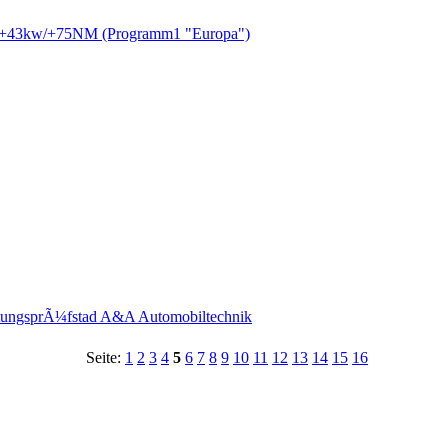
IV +43kw/+75NM (Programm1 "Europa")
istungsprÃ¼fstad A&A Automobiltechnik
Seite:
1
2
3
4
5
6
7
8
9
10
11
12
13
14
15
16