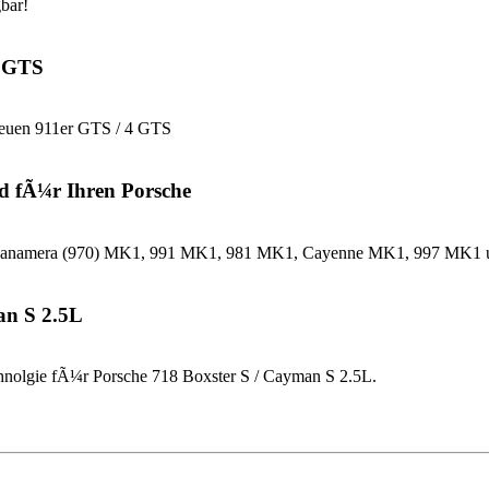
bar!
4 GTS
neuen 911er GTS / 4 GTS
d fÃ¼r Ihren Porsche
che Panamera (970) MK1, 991 MK1, 981 MK1, Cayenne MK1, 997 MK
an S 2.5L
nolgie fÃ¼r Porsche 718 Boxster S / Cayman S 2.5L.