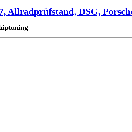
 Allradprüfstand, DSG, Porsch
hiptuning