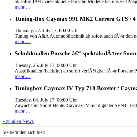
ab sofort fÃ¼r viele aktuelle Porsche-Modelle bei uns verfÃ¼g
mehr …
Tuning-Box Caymax 991 MK2 Carrera GTS / 
Thursday, 27. July 17, 00:00 Uhr
Tuning von A&A Automobiltechnik ab sofort auch fÃ¼r den 
mehr …
Schubknallen Porsche â€“ spektakulÃ¤rer Soun
Tuesday, 25. July 17, 00:00 Uhr
Auspffknallen (backfire) ab sofort verfÃ¼gbar fÃ¼r Pors
mehr …
Tuningbox Caymax IV Typ 718 Boxster / Caym
Tuesday, 04. July 17, 00:00 Uhr
Zuwachs im Shop! Heute: Caymax IV mit digitaler SENT‐Tech
mehr …
» zu allen News
Sie befinden sich hier: